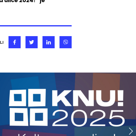
 ulice 2024!“ je
LI