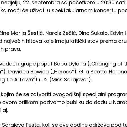
 nedjelju, 22. septembra sa početkom u 20:30 sat
lika moći će uživati u spektakularnom koncertu p
ine Marija Šestić, Narcis Zečić, Dino Šukalo, Edvin 
d najvećih hitova koje imaju kritički stav prema dru
ih prava.
vođači i grupe poput Boba Dylana („Changing of t
“), Davidea Bowiea („Heroes“), Gila Scotta Herona 
g To A Town“) i U2 (Miss Sarajevo“).
kojim će se zatvoriti ovogodišnji specijalni progra
 te ovom prilikom pozivamo publiku da dođu u Naro
jaj.
 Sarajevo Festa, koji se ove godine održava pod t