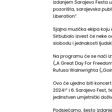
izdanjem Sarajevo Festa u
pozorišta, sarajevska pub
Liberation“.
Sjajna muzička ekipa koju č
Sirbubalo izvest će neke o
slobodu i jednakosti ljudsk
Na programu će se naći iz
(„A Great Day For Freedom
Rufusa Wainwrighta („Goin
Ovo će ujedno biti koncert 
2024!“ i 6. Sarajevo Fest,
jedinstven umjetnički doživl
Podsjećamo, šesto izdanje