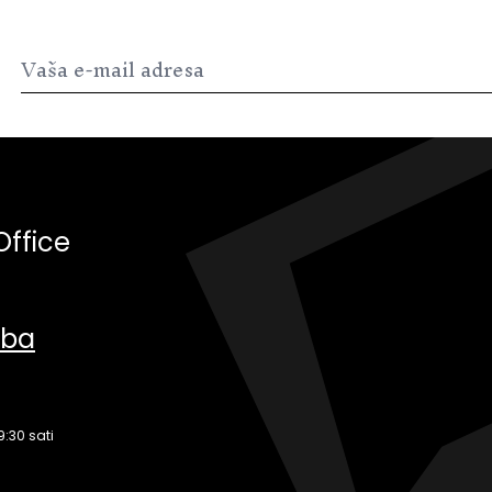
Office
.ba
9:30 sati