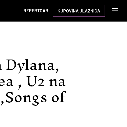
REPERTOAR
KUPOVINA ULAZNICA
Open m
 Dylana,
a , U2 na
„Songs of