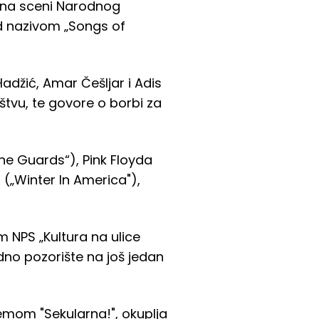
i na sceni Narodnog
od nazivom „Songs of
Hadžić, Amar Češljar i Adis
štvu, te govore o borbi za
he Guards“), Pink Floyda
(„Winter In America"),
m NPS „Kultura na ulice
dno pozorište na još jedan
emom "Sekularna!", okuplja