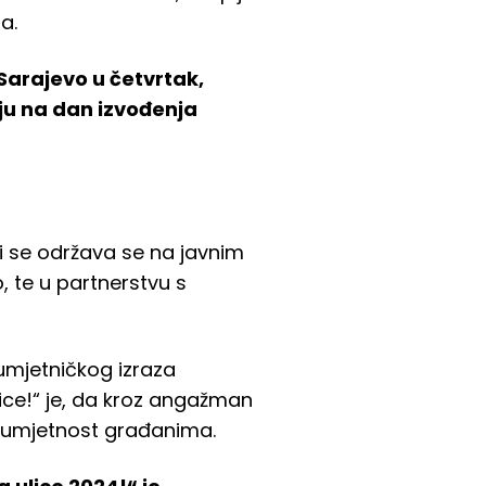
a.
Sarajevo u četvrtak,
lju na dan izvođenja
i se održava se na javnim
 te u partnerstvu s
 umjetničkog izraza
lice!“ je, da kroz angažman
 i umjetnost građanima.