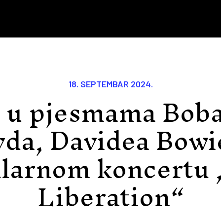
18. SEPTEMBAR 2024.
e u pjesmama Boba
yda, Davidea Bowie
larnom koncertu 
Liberation“