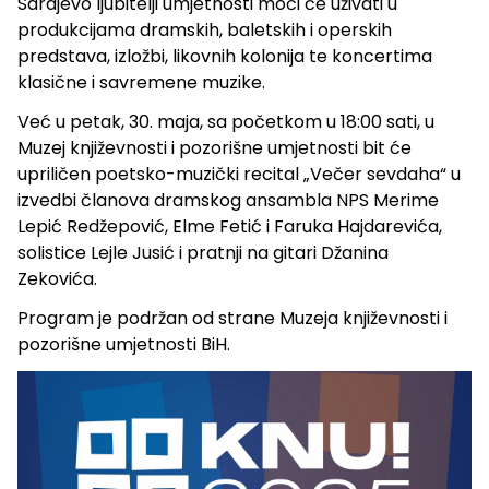
Sarajevo ljubitelji umjetnosti moći će uživati u
produkcijama dramskih, baletskih i operskih
predstava, izložbi, likovnih kolonija te koncertima
klasične i savremene muzike.
Već u petak, 30. maja, sa početkom u 18:00 sati, u
Muzej književnosti i pozorišne umjetnosti bit će
upriličen poetsko-muzički recital „Večer sevdaha“ u
izvedbi članova dramskog ansambla NPS Merime
Lepić Redžepović, Elme Fetić i Faruka Hajdarevića,
solistice Lejle Jusić i pratnji na gitari Džanina
Zekovića.
Program je podržan od strane Muzeja književnosti i
pozorišne umjetnosti BiH.