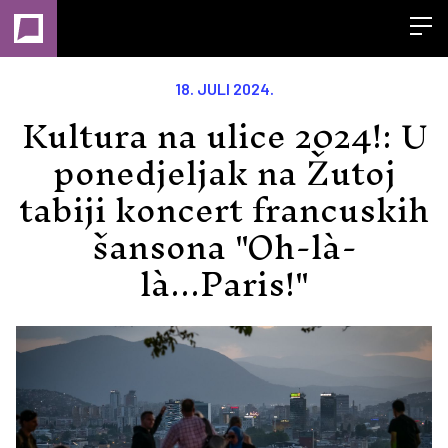
Open
18. JULI 2024.
Kultura na ulice 2024!: U
ponedjeljak na Žutoj
tabiji koncert francuskih
šansona "Oh-là-
là...Paris!"