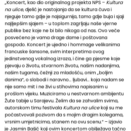
„Koncert, kao dio originalnog projekta NPS –
Kultura
na ulice
, djelić je nastojanja da se kultura čuva i
njeguje tamo gdje je najsigurnija, tamo gdje buja i sjaji
najljepšim sjajem – u toplom zagrljaju naše vjerne
publike bez koje ne bi bilo nikoga od nas. Ovo veče
posvećeno je vama drage dame i poštovana
gospodo. Koncert je ujedno i hommage velikanima
francuske šansone, svim interpretima ovog
jedinstvenog vokalnog izraza, i čine ga pjesme koje
pjevaju o životu, stvarnom životu, našim nadanjima,
našim tugama, čežnji za mladošću, onim „boljim
danima“, o slobodi i naravno... ljubavi... koja nadam se
nije samo mit i ne živi u stihovima napisanim u
prošlom vijeku. Muziciramo u nestvarnom ambijentu
Žute tabije u Sarajevu. Želim da se zahvalim svima,
autorskom timu festivala
Kultura na ulice
koji su me
počastvovali pozivom da s mojim dragim kolegama,
vrsnim umjetnicima, stanem na ovu scenu.“ – izjavio
je Jasmin Bašić koji ovim koncertom obilježava tačno