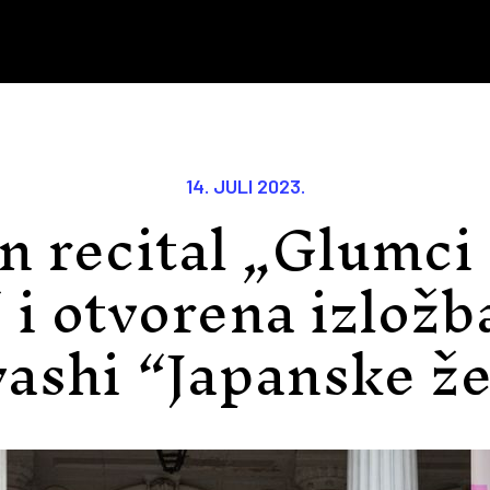
14. JULI 2023.
n recital „Glumci
 i otvorena izložb
ashi “Japanske ž