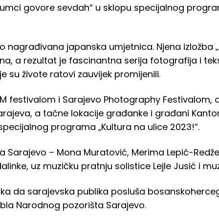
Glumci govore sevdah“ u sklopu specijalnog progra
uko nagrađivana japanska umjetnica. Njena izložba 
a, a rezultat je fascinantna serija fotografija i t
 su živote ratovi zauvijek promijenili.
M festivalom i Sarajevo Photography Festivalom, o
 Sarajeva, a tačne lokacije građanke i građani Kan
pecijalnog programa „Kultura na ulice 2023!“.
 Sarajevo – Mona Muratović, Merima Lepić-Redžep
alinke, uz muzičku pratnju solistice Lejle Jusić i mu
rilika da sarajevska publika posluša bosanskoherc
la Narodnog pozorišta Sarajevo.