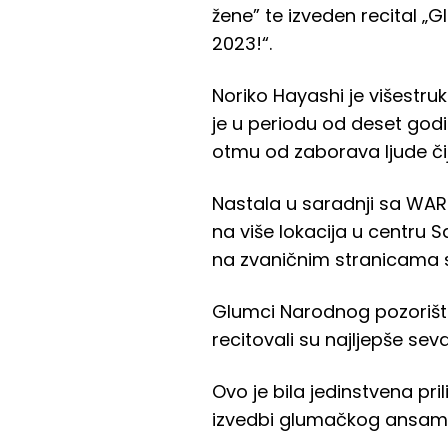
žene” te izveden recital „
2023!“.
Noriko Hayashi je višestr
je u periodu od deset godin
otmu od zaborava ljude čije
Nastala u saradnji sa WAR
na više lokacija u centru
na zvaničnim stranicama s
Glumci Narodnog pozorišta
recitovali su najljepše sevd
Ovo je bila jedinstvena p
izvedbi glumačkog ansamb