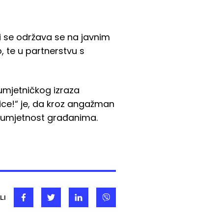
i se održava se na javnim
 te u partnerstvu s
 umjetničkog izraza
lice!“ je, da kroz angažman
 i umjetnost građanima.
LI