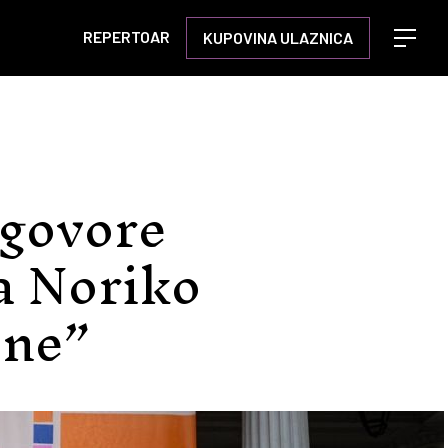
REPERTOAR
KUPOVINA ULAZNICA
Open m
 govore
a Noriko
ene”