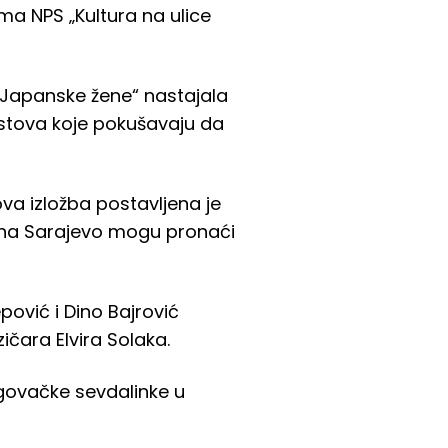
ma NPS „Kultura na ulice
„Japanske žene“ nastajala
ekstova koje pokušavaju da
va izložba postavljena je
tona Sarajevo mogu pronaći
ović i Dino Bajrović
zičara Elvira Solaka.
egovačke sevdalinke u