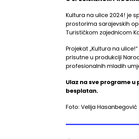
Kultura na ulice 2024! je 
prostorima sarajevskih op
Turističkom zajednicom K
Projekat „Kultura na ulice!
prisutne u produkciji Narod
profesionalnih mladih umje
Ulaz na sve programe u p
besplatan.
Foto: Velija Hasanbegović