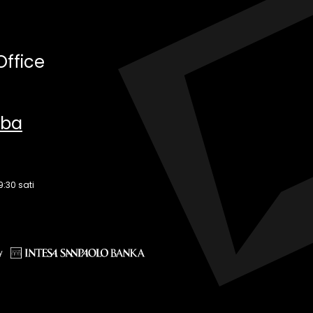
Office
.ba
9:30 sati
y