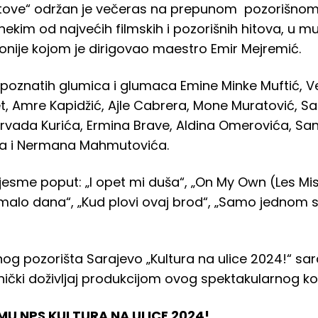
hitove“ održan je večeras na prepunom pozorišno
nekim od najvećih filmskih i pozorišnih hitova, u muzi
onije kojom je dirigovao maestro Emir Mejremić.
bi poznatih glumica i glumaca Emine Minke Muftić, 
et, Amre Kapidžić, Ajle Cabrera, Mone Muratović, 
irvada Kurića, Ermina Brave, Aldina Omerovića, San
ća i Nermana Mahmutovića.
jesme poput: „I opet mi duša“, „On My Own (Les Mis
 malo dana“, „Kud plovi ovaj brod“, „Samo jednom s
g pozorišta Sarajevo „Kultura na ulice 2024!“ sara
nički doživljaj produkcijom ovog spektakularnog ko
U NPS KULTURA NA ULICE 2024!