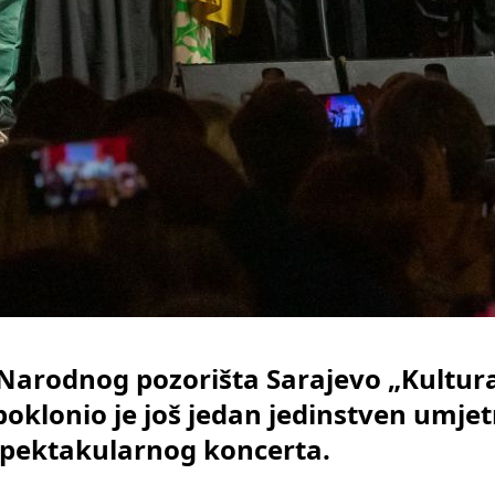
Narodnog pozorišta Sarajevo „Kultura
poklonio je još jedan jedinstven umjetn
pektakularnog koncerta.