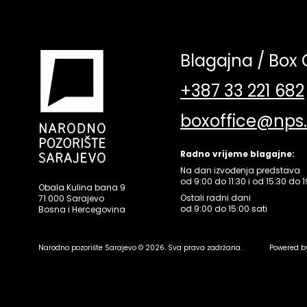
Blagajna / Box 
+387 33 221 682
boxoffice@nps
Radno vrijeme blagajne:
Na dan izvođenja predstava
od 9:00 do 11:30 i od 15:30 do 1
Obala Kulina bana 9
Ostali radni dani
71 000 Sarajevo
od 9:00 do 15:00 sati
Bosna i Hercegovina
Narodno pozorište Sarajevo © 2026. Sva prava zadržana.
Powered b