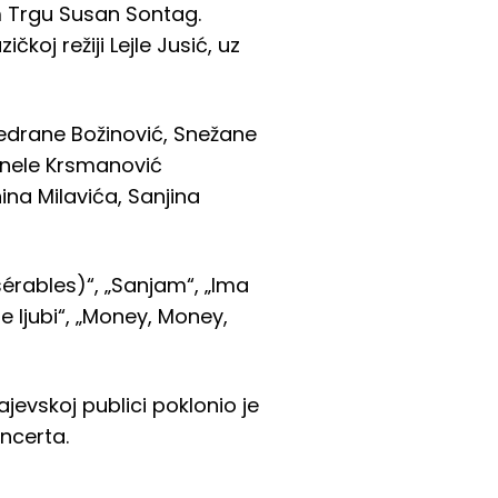
m Trgu Susan Sontag.
čkoj režiji Lejle Jusić, uz
Vedrane Božinović, Snežane
Sanele Krsmanović
ina Milavića, Sanjina
érables)“, „Sanjam“, „Ima
e ljubi“, „Money, Money,
jevskoj publici poklonio je
ncerta.