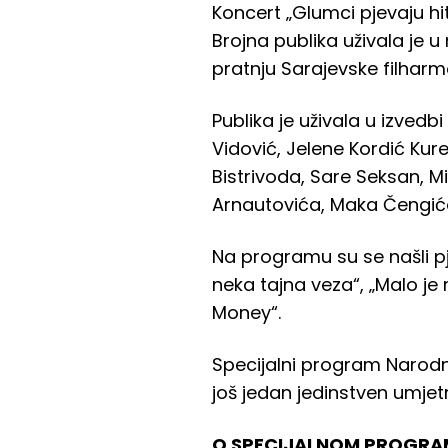
Koncert „Glumci pjevaju 
Brojna publika uživala je u 
pratnju Sarajevske filharm
Publika je uživala u izved
Vidović, Jelene Kordić Kur
Bistrivoda, Sare Seksan, M
Arnautovića, Maka Čengi
Na programu su se našli p
neka tajna veza“, „Malo je
Money“.
Specijalni program Narodno
još jedan jedinstven umjet
O SPECIJALNOM PROGRAM