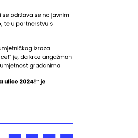
i se održava se na javnim
 te u partnerstvu s
 umjetničkog izraza
lice!“ je, da kroz angažman
 i umjetnost građanima.
 ulice 2024!“ je