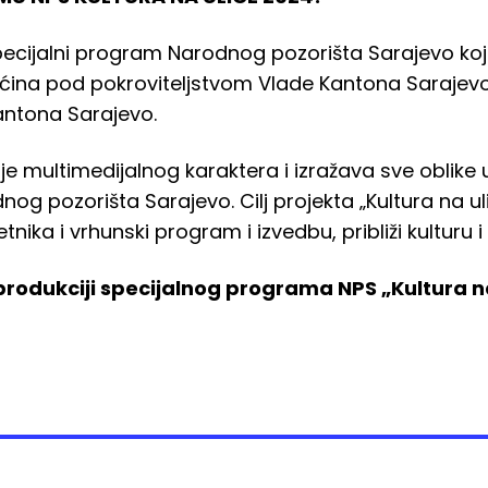
specijalni program Narodnog pozorišta Sarajevo koj
ćina pod pokroviteljstvom Vlade Kantona Sarajevo,
antona Sarajevo.
“ je multimedijalnog karaktera i izražava sve oblike
nog pozorišta Sarajevo. Cilj projekta „Kultura na u
tnika i vrhunski program i izvedbu, približi kulturu
rodukciji specijalnog programa NPS „Kultura na