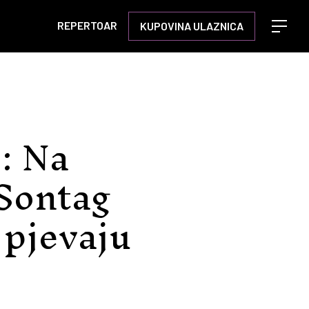
REPERTOAR
KUPOVINA ULAZNICA
Open m
!: Na
Sontag
 pjevaju