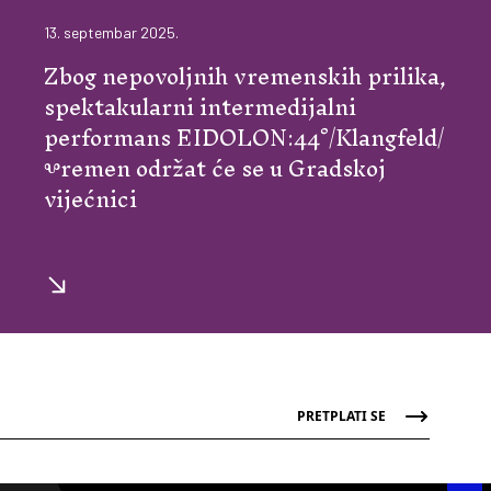
13. septembar 2025.
Zbog nepovoljnih vremenskih prilika,
spektakularni intermedijalni
performans EIDOLON:44°/Klangfeld/
Ⰲremen održat će se u Gradskoj
vijećnici
PRETPLATI SE