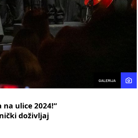
GALERIJA
 na ulice 2024!“
ički doživljaj