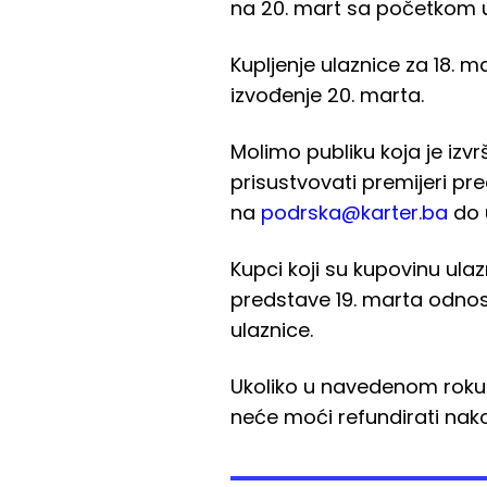
na 20. mart sa početkom u
Kupljenje ulaznice za 18. ma
izvođenje 20. marta.
Molimo publiku koja je izv
prisustvovati premijeri pr
na
podrska@karter.ba
do u
Kupci koji su kupovinu ulaz
predstave 19. marta odnos
ulaznice.
Ukoliko u navedenom roku p
neće moći refundirati nako