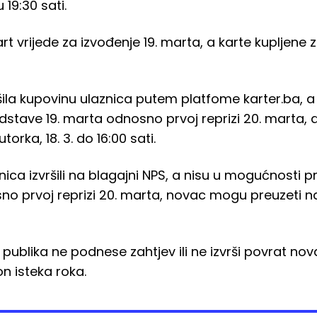
 19:30 sati.
rt vrijede za izvođenje 19. marta, a karte kupljene z
ršila kupovinu ulaznica putem platfome
karter.ba
, 
edstave 19. marta odnosno prvoj reprizi 20. marta, 
torka, 18. 3. do 16:00 sati.
nica izvršili na blagajni NPS, a nisu u mogućnosti p
no prvoj reprizi 20. marta, novac mogu preuzeti n
ublika ne podnese zahtjev ili ne izvrši povrat nova
n isteka roka.