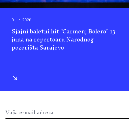
9. juni 2026.
Sjajni baletni hit "Carmen; Bolero" 13.
juna na repertoaru Narodnog
pozorišta Sarajevo