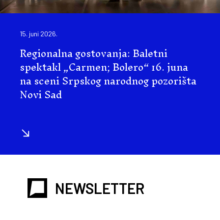
15. juni 2026.
Regionalna gostovanja: Baletni
spektakl „Carmen; Bolero“ 16. juna
na sceni Srpskog narodnog pozorišta
Novi Sad
NEWSLETTER