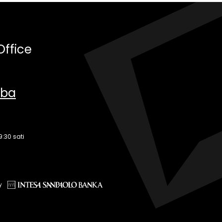
Office
.ba
9:30 sati
y