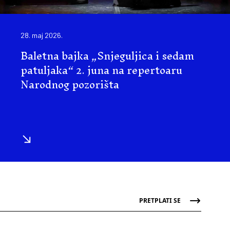
28. maj 2026.
Baletna bajka „Snjeguljica i sedam
patuljaka“ 2. juna na repertoaru
Narodnog pozorišta
PRETPLATI SE