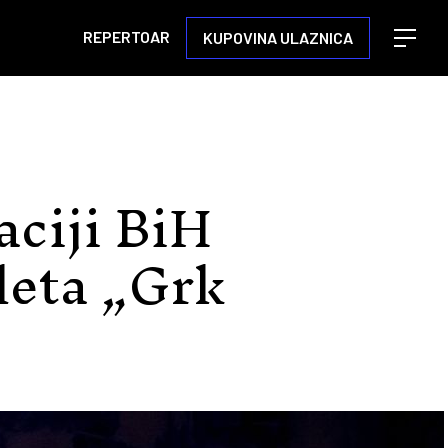
REPERTOAR
KUPOVINA ULAZNICA
Open m
aciji BiH
leta „Grk