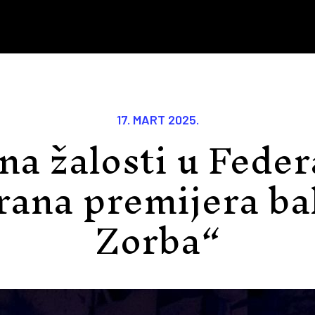
17. MART 2025.
a žalosti u Feder
rana premijera ba
Zorba“