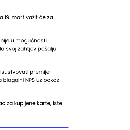
a 19. mart važit će za
a nije u mogućnosti
da svoj zahtjev pošalju
risustvovati premijeri
a blagajni NPS uz pokaz
c za kupljene karte, iste