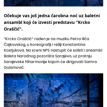
Očekuje vas još jedna čarobna noć uz baletni
ansambl koji će izvesti predstavu “Krcko
Oraščić".
“Krcko Orašćić“ rađen je na muziku Petra Iliča
Čajkovskog, u koreografiji i režiji Konstantina
Kostjukova. Na sceni NPS nastupit će solisti i ansambl
Baleta Narodnog pozorišta Sarajevo, uz pratnju
Sarajevske filharmonije kojom će dirigovati Samra
Gulamović.