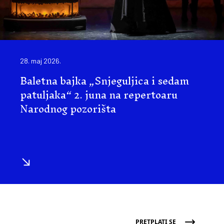
28. maj 2026.
Baletna bajka „Snjeguljica i sedam
patuljaka“ 2. juna na repertoaru
Narodnog pozorišta
PRETPLATI SE