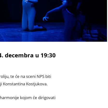
24. decembra u 19:30
liju, te će na sceni NPS biti
iji Konstantina Kostjukova.
ilharmonije kojom će dirigovati