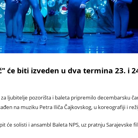
" će biti izveden u dva termina 23. i 
a ljubitelje pozorišta i baleta pripremilo decembarsku čaro
ađen na muziku Petra Iliča Čajkovskog, u koreografiji i rež
it će solisti i ansambl Baleta NPS, uz pratnju Sarajevske f