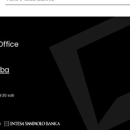
Office
.ba
9:30 sati
y