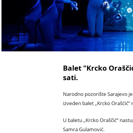
Balet "Krcko Oraščić
sati.
Narodno pozorište Sarajevo je z
izveden balet „Krcko Orašćić“ r
U baletu „Krcko Oraščić“ nastup
Samra Gulamović.