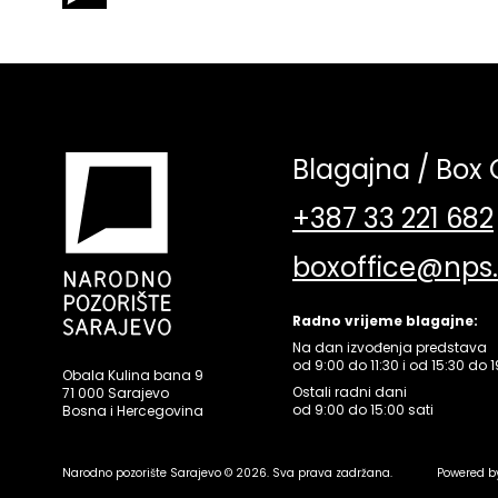
Blagajna / Box 
+387 33 221 682
boxoffice@nps
Radno vrijeme blagajne:
Na dan izvođenja predstava
od 9:00 do 11:30 i od 15:30 do 1
Obala Kulina bana 9
Ostali radni dani
71 000 Sarajevo
od 9:00 do 15:00 sati
Bosna i Hercegovina
Narodno pozorište Sarajevo © 2026. Sva prava zadržana.
Powered b