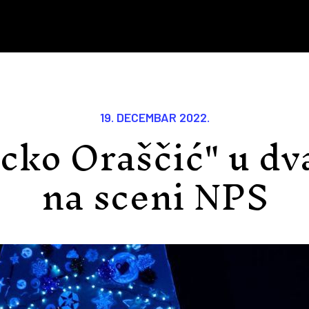
19. DECEMBAR 2022.
rcko Oraščić" u dv
na sceni NPS