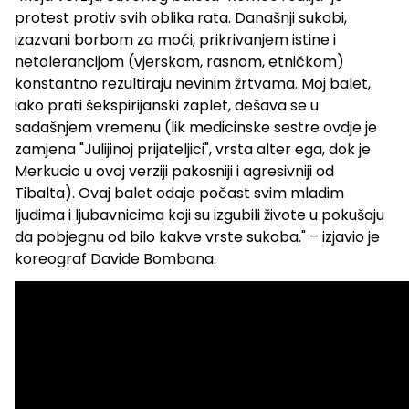
protest protiv svih oblika rata. Današnji sukobi,
izazvani borbom za moći, prikrivanjem istine i
netolerancijom (vjerskom, rasnom, etničkom)
konstantno rezultiraju nevinim žrtvama. Moj balet,
iako prati šekspirijanski zaplet, dešava se u
sadašnjem vremenu (lik medicinske sestre ovdje je
zamjena "Julijinoj prijateljici", vrsta alter ega, dok je
Merkucio u ovoj verziji pakosniji i agresivniji od
Tibalta). Ovaj balet odaje počast svim mladim
ljudima i ljubavnicima koji su izgubili živote u pokušaju
da pobjegnu od bilo kakve vrste sukoba." – izjavio je
koreograf Davide Bombana.