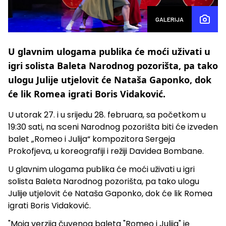
GALERIJA
U glavnim ulogama publika će moći uživati u
igri solista Baleta Narodnog pozorišta, pa tako
ulogu Julije utjelovit će Nataša Gaponko, dok
će lik Romea igrati Boris Vidaković.
U utorak 27. i u srijedu 28. februara, sa početkom u
19:30 sati, na sceni Narodnog pozorišta biti će izveden
balet „Romeo i Julija“ kompozitora Sergeja
Prokofjeva, u koreografiji i režiji Davidea Bombane.
U glavnim ulogama publika će moći uživati u igri
solista Baleta Narodnog pozorišta, pa tako ulogu
Julije utjelovit će Nataša Gaponko, dok će lik Romea
igrati Boris Vidaković.
"Moja verzija čuvenog baleta "Romeo i Julija" je