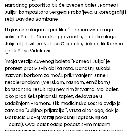
Narodnog pozorišta bit će izveden balet „Romeo i
Julija“ kompozitora Sergeja Prokofjeva, u koreografiji i
režiji Davidea Bombane.
U glavnim ulogama publika će moći uživati u igri
solista Baleta Narodnog pozorišta, pa tako ulogu
Julije utjelovit će Nataša Gaponko, dok će lik Romea
igrati Boris Vidaković.
"Moja verzija čuvenog baleta "Romeo i Julija" je
protest protiv svih oblika rata. Današnji sukobi,
izazvani borbom za moći, prikrivanjem istine i
netolerancijom (vjerskom, rasnom, etničkom)
konstantno rezultiraju nevinim žrtvama. Moj balet,
iako prati šekspirijanski zaplet, dešava se u
sadašnjem vremenu (lik medicinske sestre ovdje je
zamjena "Julijinoj prijateljici", vrsta alter ega, dok je
Merkucio u ovoj verziji pakosniji i agresivniji od
Tibalta). Ovaj balet odaje počast svim mladim