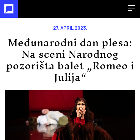
Open
27. APRIL 2023.
Međunarodni dan plesa:
Na sceni Narodnog
pozorišta balet „Romeo i
Julija“