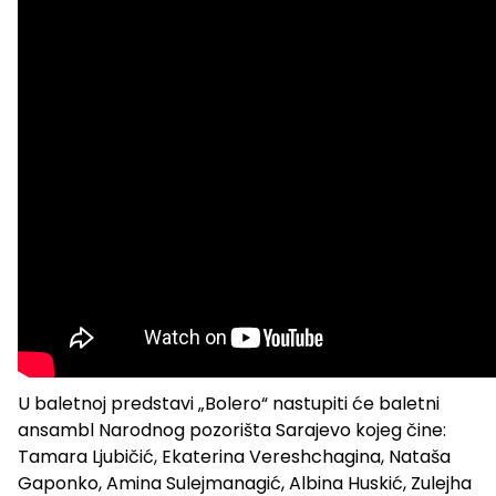
U baletnoj predstavi „Bolero“ nastupiti će baletni
ansambl Narodnog pozorišta Sarajevo kojeg čine:
Tamara Ljubičić, Ekaterina Vereshchagina, Nataša
Gaponko, Amina Sulejmanagić, Albina Huskić, Zulejha