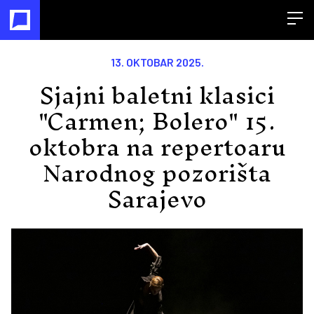
Open
13. OKTOBAR 2025.
Sjajni baletni klasici
"Carmen; Bolero" 15.
oktobra na repertoaru
Narodnog pozorišta
Sarajevo