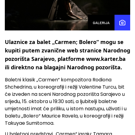
GALERIJA
Ulaznice za balet „Carmen; Bolero“ mogu se
kupiti putem zvanične web stranice Narodnog
pozorišta Sarajevo, platforme www.karter.ba
ili direktno na blagajni Narodnog pozorišta.
Baletni klasik „Carmen“ kompozitora Rodiona
Shchedrina, u koreografiji i režiji Valentine Turcu, bit
će izveden na sceni Narodnog pozorišta Sarajevo u
srijedu, 15. oktobra u 19:30 sati, a ljubitelji baletne
umjetnosti imat će priliku, u istom nastupu, uživati i u
baletu „Bolero“ Maurice Ravela, u koreografiji i režiji
Takuyae Sumitomoa.
U baletnoj predstavi „Carmen“ igraju: Tamara