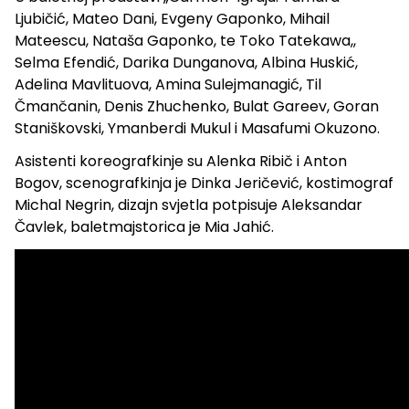
Ljubičić, Mateo Dani, Evgeny Gaponko, Mihail
Mateescu, Nataša Gaponko, te Toko Tatekawa,,
Selma Efendić, Darika Dunganova, Albina Huskić,
Adelina Mavlituova, Amina Sulejmanagić, Til
Čmančanin, Denis Zhuchenko, Bulat Gareev, Goran
Staniškovski, Ymanberdi Mukul i Masafumi Okuzono.
Asistenti koreografkinje su Alenka Ribič i Anton
Bogov, scenografkinja je Dinka Jeričević, kostimograf
Michal Negrin, dizajn svjetla potpisuje Aleksandar
Čavlek, baletmajstorica je Mia Jahić.