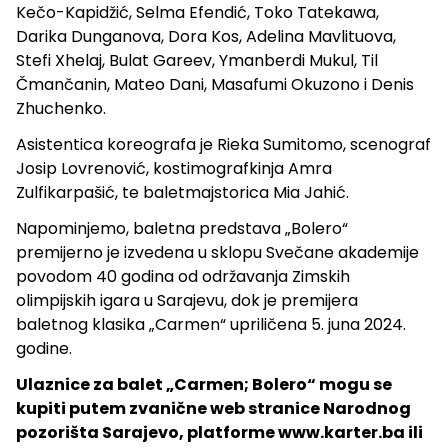
Kečo-Kapidžić, Selma Efendić, Toko Tatekawa,
Darika Dunganova, Dora Kos, Adelina Mavlituova,
Stefi Xhelaj, Bulat Gareev, Ymanberdi Mukul, Til
Čmančanin, Mateo Dani, Masafumi Okuzono i Denis
Zhuchenko.
Asistentica koreografa je Rieka Sumitomo, scenograf
Josip Lovrenović, kostimografkinja Amra
Zulfikarpašić, te baletmajstorica Mia Jahić.
Napominjemo, baletna predstava „Bolero“
premijerno je izvedena u sklopu Svečane akademije
povodom 40 godina od održavanja Zimskih
olimpijskih igara u Sarajevu, dok je premijera
baletnog klasika „Carmen“ upriličena 5. juna 2024.
godine.
Ulaznice za balet „Carmen; Bolero“ mogu se
kupiti putem zvanične web stranice Narodnog
pozorišta Sarajevo, platforme www.karter.ba ili