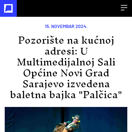
Open
15. NOVEMBAR 2024.
Pozorište na kućnoj
adresi: U
Multimedijalnoj Sali
Općine Novi Grad
Sarajevo izvedena
baletna bajka "Palčica"