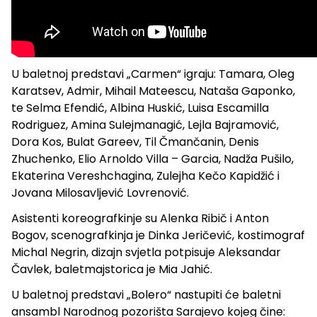
U baletnoj predstavi „Carmen“ igraju: Tamara, Oleg
Karatsev, Admir, Mihail Mateescu, Nataša Gaponko,
te Selma Efendić, Albina Huskić, Luisa Escamilla
Rodriguez, Amina Sulejmanagić, Lejla Bajramović,
Dora Kos, Bulat Gareev, Til Čmančanin, Denis
Zhuchenko, Elio Arnoldo Villa – Garcia, Nadža Pušilo,
Ekaterina Vereshchagina, Zulejha Kečo Kapidžić i
Jovana Milosavljević Lovrenović.
Asistenti koreografkinje su Alenka Ribič i Anton
Bogov, scenografkinja je Dinka Jeričević, kostimograf
Michal Negrin, dizajn svjetla potpisuje Aleksandar
Čavlek, baletmajstorica je Mia Jahić.
U baletnoj predstavi „Bolero“ nastupiti će baletni
ansambl Narodnog pozorišta Sarajevo kojeg čine: