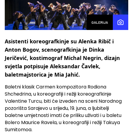
GALERIJA
Asistenti koreografkinje su Alenka Ribič i
Anton Bogov, scenografkinja je Dinka
Jeričević, kostimograf Michal Negrin, dizajn
svjetla potpisuje Aleksandar Čavlek,
baletmajstorica je Mia Jahić.
Baletni klasik Carmen kompozitora Rodiona
Shchedrina, u koreografiji i režiji koreografkinje
Valentine Turcu, biti će izveden na sceni Narodnog
pozorišta Sarajevo u srijedu, 19. juna, a ljubitelji
baletne umjetnosti imati će priliku uživati i u baletu
Bolero Maurice Ravela, u koreografiji i režiji Takuya
Sumitomoa.