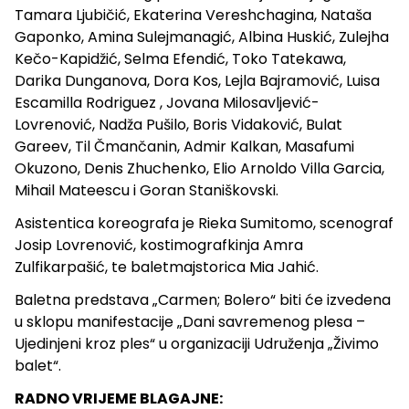
Tamara Ljubičić, Ekaterina Vereshchagina, Nataša
Gaponko, Amina Sulejmanagić, Albina Huskić, Zulejha
Kečo-Kapidžić, Selma Efendić, Toko Tatekawa,
Darika Dunganova, Dora Kos, Lejla Bajramović, Luisa
Escamilla Rodriguez , Jovana Milosavljević-
Lovrenović, Nadža Pušilo, Boris Vidaković, Bulat
Gareev, Til Čmančanin, Admir Kalkan, Masafumi
Okuzono, Denis Zhuchenko, Elio Arnoldo Villa Garcia,
Mihail Mateescu i Goran Staniškovski.
Asistentica koreografa je Rieka Sumitomo, scenograf
Josip Lovrenović, kostimografkinja Amra
Zulfikarpašić, te baletmajstorica Mia Jahić.
Baletna predstava „Carmen; Bolero“ biti će izvedena
u sklopu manifestacije „Dani savremenog plesa –
Ujedinjeni kroz ples“ u organizaciji Udruženja „Živimo
balet“.
RADNO VRIJEME BLAGAJNE: