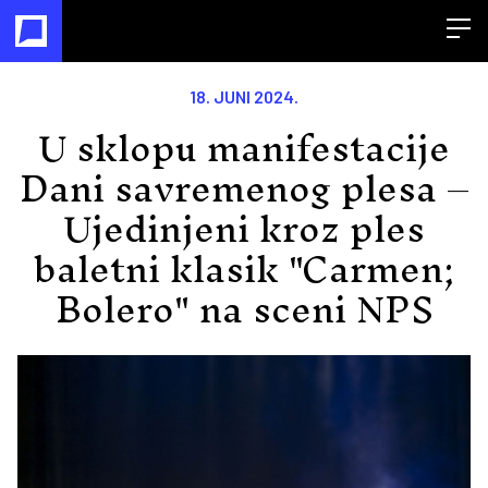
Open
18. JUNI 2024.
U sklopu manifestacije
Dani savremenog plesa –
Ujedinjeni kroz ples
baletni klasik "Carmen;
Bolero" na sceni NPS