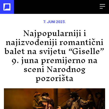
Open
7. JUNI 2023.
Najpopularniji i
najizvođeniji romantični
balet na svijetu “Giselle”
9. juna premijerno na
sceni Narodnog
pozorišta