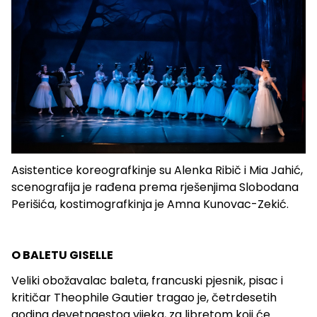
Asistentice koreografkinje su Alenka Ribič i Mia Jahić,
scenografija je rađena prema rješenjima Slobodana
Perišića, kostimografkinja je Amna Kunovac-Zekić.
O BALETU GISELLE
Veliki obožavalac baleta, francuski pjesnik, pisac i
kritičar Theophile Gautier tragao je, četrdesetih
godina devetnaestog vijeka, za libretom koji će