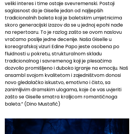
veliki interes i time ostaje svevremenski. Postoji
saglasnost da je Giselle jedan od najljepših
tradicionalnih baleta koji je baletskim umjetnicima
skoro generacijski izazov da se u jednoj epohi nađe
na repertoaru. To je razlog zašto se ovom naslovu
vraćamo poslije jedne decenije. Naša Giselle u
koreografskoj vizuri Edine Papo jeste osobena po
fluidnosti u pokretu, strukturalnom skladu
tradicionalnog i savremenog koji je plesačima
dozvolio promišljeno i duboko igranje na emociju. Naš
ansambl svojom kvalitetom i zajedništvom donosi
novo gledalačko iskustvo, emotivno i čisto, sa
zanimljivim dramskim ulogama, koje će vas uvjeriti
zašto se Giselle smatra kraljicom romantičnoga
baleta.” (Dino Mustafić)