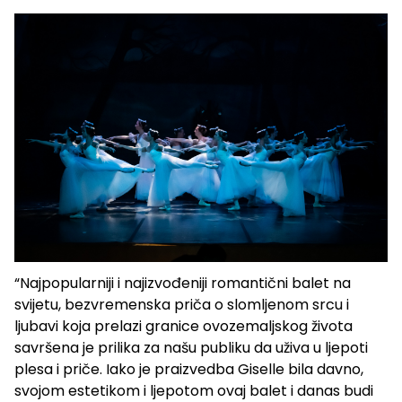
“Najpopularniji i najizvođeniji romantični balet na
svijetu, bezvremenska priča o slomljenom srcu i
ljubavi koja prelazi granice ovozemaljskog života
savršena je prilika za našu publiku da uživa u ljepoti
plesa i priče. Iako je praizvedba Giselle bila davno,
svojom estetikom i ljepotom ovaj balet i danas budi