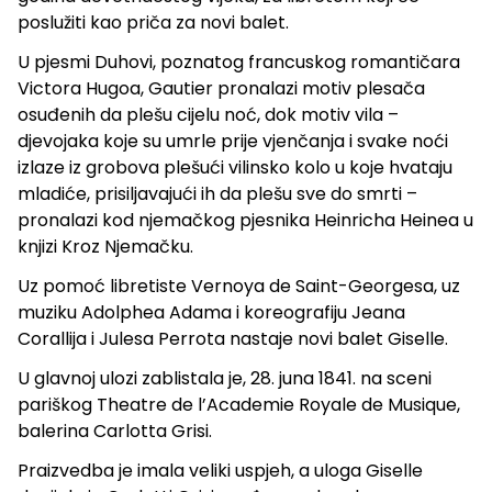
poslužiti kao priča za novi balet.
U pjesmi Duhovi, poznatog francuskog romantičara
Victora Hugoa, Gautier pronalazi motiv plesača
osuđenih da plešu cijelu noć, dok motiv vila –
djevojaka koje su umrle prije vjenčanja i svake noći
izlaze iz grobova plešući vilinsko kolo u koje hvataju
mladiće, prisiljavajući ih da plešu sve do smrti –
pronalazi kod njemačkog pjesnika Heinricha Heinea u
knjizi Kroz Njemačku.
Uz pomoć libretiste Vernoya de Saint-Georgesa, uz
muziku Adolphea Adama i koreografiju Jeana
Corallija i Julesa Perrota nastaje novi balet Giselle.
U glavnoj ulozi zablistala je, 28. juna 1841. na sceni
pariškog Theatre de l’Academie Royale de Musique,
balerina Carlotta Grisi.
Praizvedba je imala veliki uspjeh, a uloga Giselle