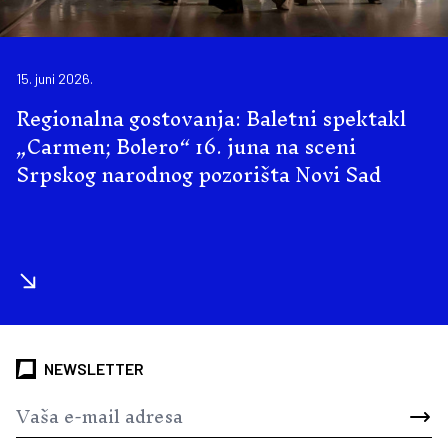
15. juni 2026.
Regionalna gostovanja: Baletni spektakl
„Carmen; Bolero“ 16. juna na sceni
Srpskog narodnog pozorišta Novi Sad
NEWSLETTER