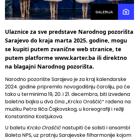
GALERIJA
Ulaznice za sve predstave Narodnog pozorišta
Sarajevo do kraja marta 2025. godine, mogu
se kupiti putem zvanične web stranice, te
putem platforme www.karter.ba ili direktno
na blagajni Narodnog pozorišta.
Narodno pozorište Sarajevo je za kraj kalendarske
2024. godine pripremilo novogodišnju čaroliju, pa će
tako u terminima 19, 20. i 21. decembra, biti izvedena
baletna bajka u dva čina „Krcko Oraščić“ rađena na
muziku Petra Iliča Čajkovskog, u koreografiji i režiji
Konstantina Kostjukova.
U baletu
Krcko Oraščić
nastupiti će solisti i ansambl
Baleta NPS, uz pratnju Sarajevske filharmonije kojom