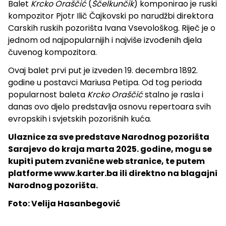
Balet
Krcko Oraščić
(
Ščelkunčik
) komponirao je ruski
kompozitor Pjotr Ilič Čajkovski po narudžbi direktora
Carskih ruskih pozorišta Ivana Vsevološkog. Riječ je o
jednom od najpopularnijih i najviše izvođenih djela
čuvenog kompozitora.
Ovaj balet prvi put je izveden 19. decembra 1892.
godine u postavci Mariusa Petipa. Od tog perioda
popularnost baleta
Krcko Oraščić
stalno je rasla i
danas ovo djelo predstavlja osnovu repertoara svih
evropskih i svjetskih pozorišnih kuća.
Ulaznice za sve predstave Narodnog pozorišta
Sarajevo do kraja marta 2025. godine, mogu se
kupiti putem zvanične web stranice, te putem
platforme www.karter.ba ili direktno na blagajni
Narodnog pozorišta.
Foto: Velija Hasanbegović