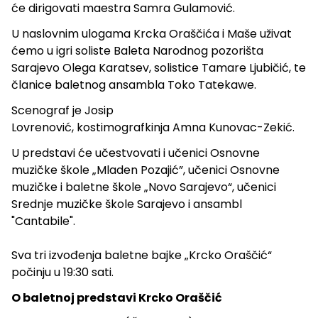
će dirigovati maestra Samra Gulamović.
U naslovnim ulogama Krcka Oraščića i Maše uživat
ćemo u igri soliste Baleta Narodnog pozorišta
Sarajevo Olega Karatsev, solistice Tamare Ljubičić, te
članice baletnog ansambla Toko Tatekawe.
Scenograf je Josip
Lovrenović, kostimografkinja Amna Kunovac-Zekić.
U predstavi će učestvovati i učenici Osnovne
muzičke škole „Mladen Pozajić”, učenici Osnovne
muzičke i baletne škole „Novo Sarajevo“, učenici
Srednje muzičke škole Sarajevo i ansambl
"Cantabile".
Sva tri izvođenja baletne bajke „Krcko Oraščić“
počinju u 19:30 sati.
O baletnoj predstavi Krcko Oraščić