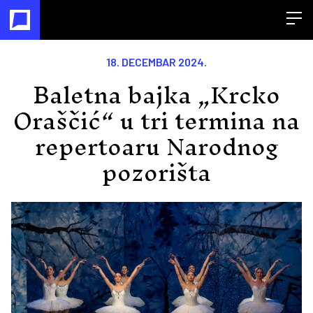
Open
18. DECEMBAR 2024.
Baletna bajka „Krcko
Oraščić“ u tri termina na
repertoaru Narodnog
pozorišta