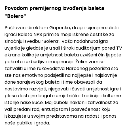
Povodom premijernog izvođenja baleta
"Bolero"
Poštovani direktore Gaponko, dragi i cijenjeni solisti i
igrači Baleta NPS primite moje iskrene čestitke za
sinoćnju izvedbu “Bolera”. Vaša nadahnuta igra
uvjerila je gledatelje u sali i široki auditorijum pored TV
ekrana koliko je umjetnost baleta uzvišeni čin ljepote
pokreta i uzbudljive imaginacije. Želim vam se
zahvaliti u ime rukovodstva Narodnog pozorišta što
ste nas emotivno podsjetili na najljepše i najslavnije
dane sarajevskog baleta i time obavezali da
nastavimo razvijati, njegovati i čuvati umjetnost igre i
plesa dostojne bogate umjetničke tradicije i kulturne
istorije naše kuće. Moj duboki naklon i zahvalnost za
vaš predani rad, entuzijazam i posvećenost koju
iskazujete u svojim predstavama na radost i ponos
naše publike i grada.