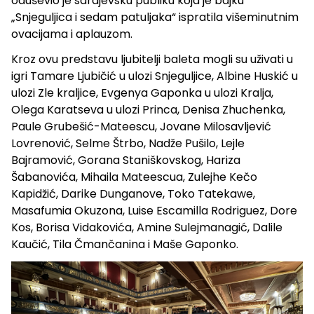
oduševio je sarajevsku publiku koja je bajku
„Snjeguljica i sedam patuljaka“ ispratila višeminutnim
ovacijama i aplauzom.
Kroz ovu predstavu ljubitelji baleta mogli su uživati u
igri Tamare Ljubičić u ulozi Snjeguljice, Albine Huskić u
ulozi Zle kraljice, Evgenya Gaponka u ulozi Kralja,
Olega Karatseva u ulozi Princa, Denisa Zhuchenka,
Paule Grubešić-Mateescu, Jovane Milosavljević
Lovrenović, Selme Štrbo, Nadže Pušilo, Lejle
Bajramović, Gorana Staniškovskog, Hariza
Šabanovića, Mihaila Mateescua, Zulejhe Kečo
Kapidžić, Darike Dunganove, Toko Tatekawe,
Masafumia Okuzona, Luise Escamilla Rodriguez, Dore
Kos, Borisa Vidakovića, Amine Sulejmanagić, Dalile
Kaučić, Tila Čmančanina i Maše Gaponko.