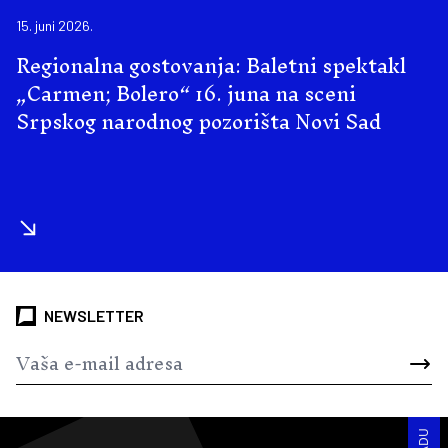
15. juni 2026.
Regionalna gostovanja: Baletni spektakl
„Carmen; Bolero“ 16. juna na sceni
Srpskog narodnog pozorišta Novi Sad
NEWSLETTER