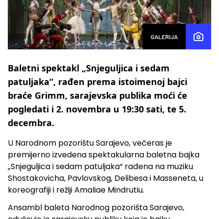
GALERIJA
Baletni spektakl „Snjeguljica i sedam
patuljaka“, rađen prema istoimenoj bajci
braće Grimm, sarajevska publika moći će
pogledati i 2. novembra u 19:30 sati, te 5.
decembra.
U Narodnom pozorištu Sarajevo, večeras je
premijerno izvedena spektakularna baletna bajka
„Snjeguljica i sedam patuljaka“ rađena na muziku
Shostakovicha, Pavlovskog, Delibesa i Masseneta, u
koreografiji i režiji Amaliae Mindrutiu.
Ansambl baleta Narodnog pozorišta Sarajevo,