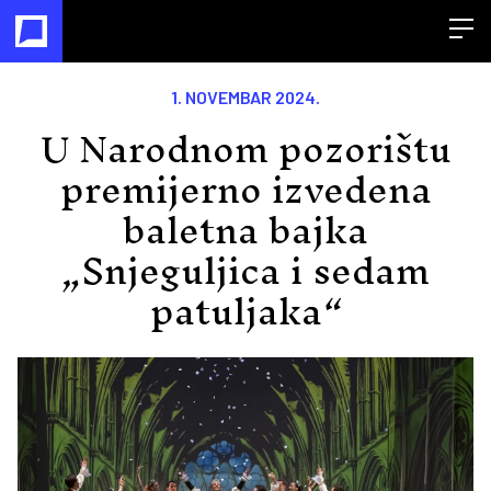
Open
1. NOVEMBAR 2024.
U Narodnom pozorištu
premijerno izvedena
baletna bajka
„Snjeguljica i sedam
patuljaka“