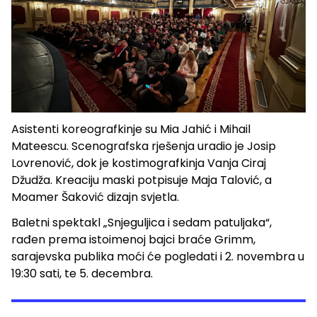
Asistenti koreografkinje su Mia Jahić i Mihail
Mateescu. Scenografska rješenja uradio je Josip
Lovrenović, dok je kostimografkinja Vanja Ciraj
Džudža. Kreaciju maski potpisuje Maja Talović, a
Moamer Šaković dizajn svjetla.
Baletni spektakl „Snjeguljica i sedam patuljaka“,
rađen prema istoimenoj bajci braće Grimm,
sarajevska publika moći će pogledati i 2. novembra u
19:30 sati, te 5. decembra.