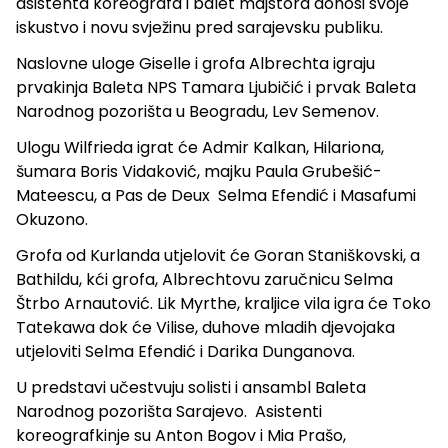
asistenta koreografa i balet majstora donosi svoje
iskustvo i novu svježinu pred sarajevsku publiku.
Naslovne uloge Giselle i grofa Albrechta igraju
prvakinja Baleta NPS Tamara Ljubičić i prvak Baleta
Narodnog pozorišta u Beogradu, Lev Semenov.
Ulogu Wilfrieda igrat će Admir Kalkan, Hilariona,
šumara Boris Vidaković, majku Paula Grubešić-
Mateescu, a Pas de Deux Selma Efendić i Masafumi
Okuzono.
Grofa od Kurlanda utjelovit će Goran Staniškovski, a
Bathildu, kći grofa, Albrechtovu zaručnicu Selma
Štrbo Arnautović. Lik Myrthe, kraljice vila igra će Toko
Tatekawa dok će Vilise, duhove mladih djevojaka
utjeloviti Selma Efendić i Darika Dunganova.
U predstavi učestvuju solisti i ansambl Baleta
Narodnog pozorišta Sarajevo. Asistenti
koreografkinje su Anton Bogov i Mia Prašo,