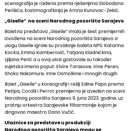
scenografija je rađena prema rješenjima Slobodana
Perišića, kostimografkinja je Amna Kunovac-Zekić.
„Giselle“ na sceni Narodnog pozorišta Sarajevo
Baletna predstava „Giselle“ imala je šest premijernih
izvođena na sceni Narodnog pozorišta Sarajevo a
ulogu Giselle igrale su prvakinje baleta NPS: Katarina
Kocka, Emina Kamberović, Tatjana Kladničkina,
Ljiljana Perić a u ovoj ulozi gostovale su također
svjetska imena poput: Elvire Tarasove, Irine Peren,
Shoko Nakamure, Irine Osmolkine i mnogih drugih.
Balet „Giselle“ u koreografiji i režiji Edine Papo prema
Petipa, Coralli i Perrot premijerno je izveden na sceni
Narodnog pozorišta Sarajevo 9. juna 2023. godine, uz
pratnju orkestra Sarajevske filharmonije kojom je
dirigovao maestro Dario Vučić.
Ulaznice za predstave u produkciji
Narodnog pozorišta Sarajevo mogu se