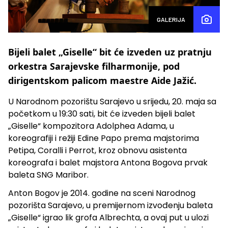
GALERIJA
Bijeli balet „Giselle“ bit će izveden uz pratnju
orkestra Sarajevske filharmonije, pod
dirigentskom palicom maestre Aide Jažić.
U Narodnom pozorištu Sarajevo u srijedu, 20. maja sa
početkom u 19:30 sati, bit će izveden bijeli balet
„Giselle“ kompozitora Adolphea Adama, u
koreografiji i režiji Edine Papo prema majstorima
Petipa, Coralli i Perrot, kroz obnovu asistenta
koreografa i balet majstora Antona Bogova prvak
baleta SNG Maribor.
Anton Bogov je 2014. godine na sceni Narodnog
pozorišta Sarajevo, u premijernom izvođenju baleta
„Giselle“ igrao lik grofa Albrechta, a ovaj put u ulozi