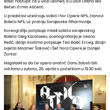
Bašić nastupit će u ulozi Leonea, a u ulozi Uldina Ileš
Bečei i Ermin Ašćerić.
U predstavi učestvuju solisti i hor Opere NPS, članovi
Baleta NPS, uz pratnju Sarajevske filharmonije.
Koreografiju potpisuje mladi solista sarajevskog
Baleta Oleg Karatseev, scenografkinja je Vesna
Režić, dizajn kostima potpisuje Tea Bašić Erceg, dizajn
svjetla Moamer Šaković i Šef hora Opere je Danijel
Žontar.
Nagalasili su da će opera unatoč Danu žalosti biti
održana u subotu, 26. aprila s početkom u 19.30 sati.