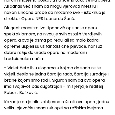
horom možemo postaviti na scenu tako veliku operu.
Ali danas već znam da mogu vjerovati mestru i
nakon sinoćne probe da možemo sve - istaknuo je
direktor Opere NPS Leonardo Šarić.
Dirigent maestro Ivo Lipanović opisao je operu
spektaklarnom, na nivou je svih ostalih Verdijevih
opera, a ova je osma po redu, ali sa malo kadra i
opreme uspjeli su uz fantastične pjevače, hor i uz
dobru režiju da urade operu na moderan i
tradicionalan način.
- Vidjet ćete ih u ulogama u kojima do sada niste
vidjeli, desila se jedna čarolija rada, čarolija suradnje i
brzine kojom smo radili. Siguran sam da ova opera
ima svoj život baš dugotrajan - mišljenja je reditelj
Robert Bošković.
Kazao je da je bilo zahtjevno režirati ovu operu, jednu
veliku pjevačku snagu uklopiti sa režiskim idejama.