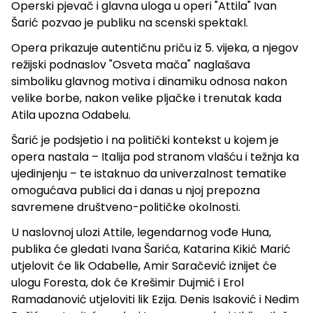
Operski pjevač i glavna uloga u operi "Attila" Ivan
Šarić pozvao je publiku na scenski spektakl.
Opera prikazuje autentičnu priču iz 5. vijeka, a njegov
režijski podnaslov "Osveta mača" naglašava
simboliku glavnog motiva i dinamiku odnosa nakon
velike borbe, nakon velike pljačke i trenutak kada
Atila upozna Odabelu.
Šarić je podsjetio i na politički kontekst u kojem je
opera nastala – Italija pod stranom vlašću i težnja ka
ujedinjenju – te istaknuo da univerzalnost tematike
omogućava publici da i danas u njoj prepozna
savremene društveno-političke okolnosti.
U naslovnoj ulozi Attile, legendarnog vođe Huna,
publika će gledati Ivana Šarića, Katarina Kikić Marić
utjelovit će lik Odabelle, Amir Saračević iznijet će
ulogu Foresta, dok će Krešimir Dujmić i Erol
Ramadanović utjeloviti lik Ezija. Denis Isaković i Nedim