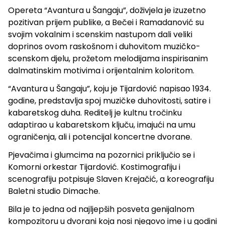
Opereta “Avantura u Šangaju”, doživjela je izuzetno
pozitivan prijem publike, a Bečei i Ramadanović su
svojim vokalnim i scenskim nastupom dali veliki
doprinos ovom raskošnom i duhovitom muzičko-
scenskom djelu, prožetom melodijama inspirisanim
dalmatinskim motivima i orijentalnim koloritom.
“Avantura u Šangaju”, koju je Tijardović napisao 1934.
godine, predstavlja spoj muzičke duhovitosti, satire i
kabaretskog duha. Reditelj je kultnu tročinku
adaptirao u kabaretskom ključu, imajući na umu
ograničenja, ali i potencijal koncertne dvorane.
Pjevačima i glumcima na pozornici priključio se i
Komorni orkestar Tijardović. Kostimografiju i
scenografiju potpisuje Slaven Krejačić, a koreografiju
Baletni studio Dimache.
Bila je to jedna od najljepših posveta genijalnom
kompozitoru u dvorani koja nosi njegovo ime i u godini