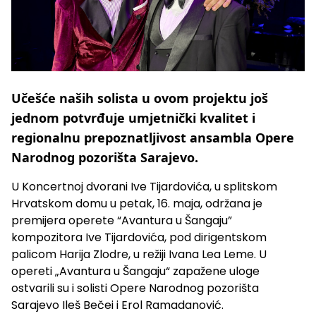
Učešće naših solista u ovom projektu još
jednom potvrđuje umjetnički kvalitet i
regionalnu prepoznatljivost ansambla Opere
Narodnog pozorišta Sarajevo.
U Koncertnoj dvorani Ive Tijardovića, u splitskom
Hrvatskom domu u petak, 16. maja, održana je
premijera operete “Avantura u Šangaju”
kompozitora Ive Tijardovića, pod dirigentskom
palicom Harija Zlodre, u režiji Ivana Lea Leme. U
opereti „Avantura u Šangaju“ zapažene uloge
ostvarili su i solisti Opere Narodnog pozorišta
Sarajevo Ileš Bečei i Erol Ramadanović.