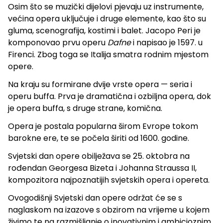
Osim što se muzički dijelovi pjevaju uz instrumente,
većina opera uključuje i druge elemente, kao što su
gluma, scenografija, kostimi i balet. Jacopo Peri je
komponovao prvu operu
Dafne
i napisao je 1597. u
Firenci. Zbog toga se Italija smatra rodnim mjestom
opere.
Na kraju su formirane dvije vrste opera — seria i
operu buffa. Prva je dramatična i ozbiljna opera, dok
je opera buffa, s druge strane, komična.
Opera je postala popularna širom Evrope tokom
barokne ere, te se počela širiti od 1600. godine.
Svjetski dan opere obilježava se 25. oktobra na
rođendan Georgesa Bizeta i Johanna Straussa II,
kompozitora najpoznatijih svjetskih opera i opereta.
Ovogodišnji Svjetski dan opere održat će se s
naglaskom na izazove s obzirom na vrijeme u kojem
živimo te na razmišljanje o inovativnim i ambicioznim