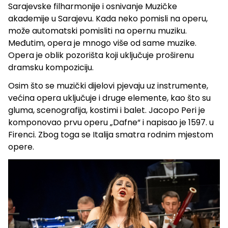
Sarajevske filharmonije i osnivanje Muzičke
akademije u Sarajevu. Kada neko pomisli na operu,
može automatski pomisliti na opernu muziku.
Međutim, opera je mnogo više od same muzike.
Opera je oblik pozorišta koji uključuje proširenu
dramsku kompoziciju.
Osim što se muzički dijelovi pjevaju uz instrumente,
većina opera uključuje i druge elemente, kao što su
gluma, scenografija, kostimi i balet. Jacopo Peri je
komponovao prvu operu „Dafne“ i napisao je 1597. u
Firenci. Zbog toga se Italija smatra rodnim mjestom
opere.