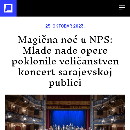
Open
25. OKTOBAR 2023.
Magična noć u NPS:
Mlade nade opere
poklonile veličanstven
koncert sarajevskoj
publici