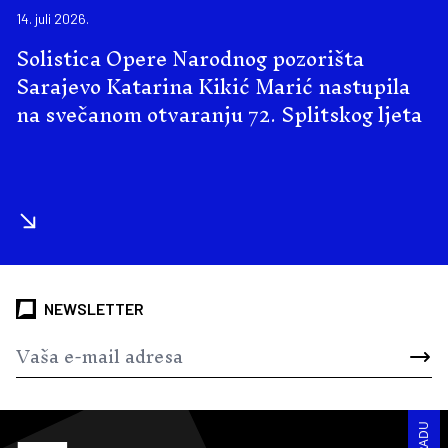
14. juli 2026.
Solistica Opere Narodnog pozorišta
Sarajevo Katarina Kikić Marić nastupila
na svečanom otvaranju 72. Splitskog ljeta
NEWSLETTER