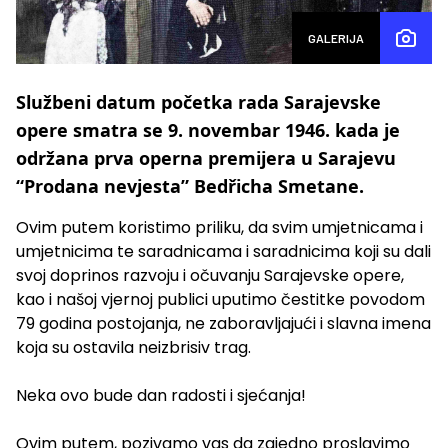
GALERIJA
Službeni datum početka rada Sarajevske
opere smatra se 9. novembar 1946. kada je
održana prva operna premijera u Sarajevu
“Prodana nevjesta” Bedřicha Smetane.
Ovim putem koristimo priliku, da svim umjetnicama i
umjetnicima te saradnicama i saradnicima koji su dali
svoj doprinos razvoju i očuvanju Sarajevske opere,
kao i našoj vjernoj publici uputimo čestitke povodom
79 godina postojanja, ne zaboravljajući i slavna imena
koja su ostavila neizbrisiv trag.
Neka ovo bude dan radosti i sjećanja!
Ovim putem, pozivamo vas da zajedno proslavimo