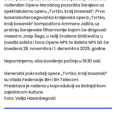
rođendan Opere Narodnog pozorišta Sarajevo uz
spektakularnu operu „Tvrtko, kralj bosanski“. Prva
bosanskohercegovačka kraljevska opera „Tvrtko,
kralj bosanski“ kompozitora Ammara Jažića, uz
pratnju Sarajevske filharmonije kojom će dirigovati
maestro Josip Šego, u režiji Dražena Siriščevića, u
izvedbi solista i hora Opere NPS te Baleta NPS bit će
izvedena 29. novembra i 1. decembra 2025. godine.
Napominjemo, oba izvođenja počinju u 19:30 sati.
Generalni pokrovitelj opere „Tvrtko, kralj bosanski“
su Vlada Federacije BiH i BH Telecom.
Predstava je rađena u koprodukciji sa Bošnjačkom
zajednicom kulture.
Foto: Velija Hasanbegović