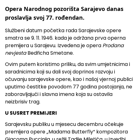
Opera Narodnog pozorišta Sarajevo danas
proslavlja svoj 77. rođendan.
Službeni datum početka rada Sarajevske opere
smatra se 9. 11. 1946. kada je održana prva operna
premijera u Sarajevu. Izvedena je opera
Prodana
nevjesta
Bedřicha Smetane.
Ovim putem koristimo priliku, da svim umjetnicima i
saradnicima koji su dali svoj doprinos razvoju i
očuvanju sarajevske opere, kao i našoj vjernoj publici
uputimo čestitke povodom 77 godina postojanja, ne
zaboravljajući i slavna imena koja su ostavila
neizbrisiv trag.
U SUSRET PREMIJERI
Sarajevsku publiku u mjesecu decembru očekuje
premijera opere „Madama Butterfly“ kompozitora
Giacoma Puccinija, u režiji Tadije Miletića, u izvedbi