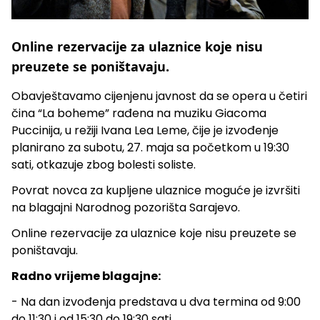
Online rezervacije za ulaznice koje nisu
preuzete se poništavaju.
Obavještavamo cijenjenu javnost da se opera u četiri
čina “La boheme” rađena na muziku Giacoma
Puccinija, u režiji Ivana Lea Leme, čije je izvođenje
planirano za subotu, 27. maja sa početkom u 19:30
sati, otkazuje zbog bolesti soliste.
Povrat novca za kupljene ulaznice moguće je izvršiti
na blagajni Narodnog pozorišta Sarajevo.
Online rezervacije za ulaznice koje nisu preuzete se
poništavaju.
Radno vrijeme blagajne:
- Na dan izvođenja predstava u dva termina od 9:00
do 11:30 i od 15:30 do 19:30 sati.