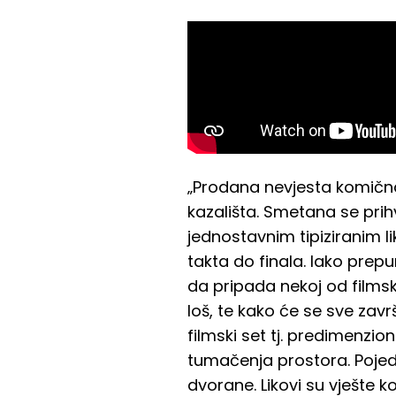
„Prodana nevjesta komična 
kazališta. Smetana se prih
jednostavnim tipiziranim l
takta do finala. Iako prep
da pripada nekoj od films
loš, te kako će se sve zavr
filmski set tj. predimenz
tumačenja prostora. Pojedi
dvorane. Likovi su vješte 