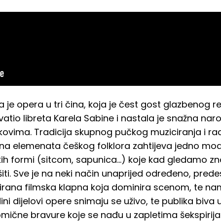
je opera u tri čina, koja je čest gost glazbenog 
vatio libreta Karela Sabine i nastala je snažna na
ikovima. Tradicija skupnog pučkog muziciranja i ra
una elemenata češkog folklora zahtijeva jedno mode
kih formi (sitcom, sapunica…) koje kad gledamo zn
šiti. Sve je na neki način unaprijed određeno, prede
ionirana filmska klapna koja dominira scenom, te 
ni dijelovi opere snimaju se uživo, te publika biva
komične bravure koje se nađu u zapletima šekspirija