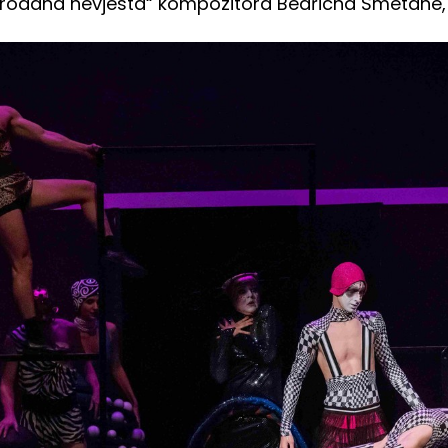
„Prodana nevjesta“ kompozitora Bedřicha Smetane, u