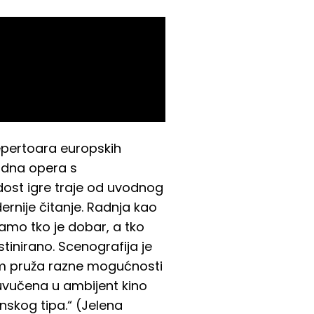
repertoara europskih
rodna opera s
dost igre traje od uvodnog
rnije čitanje. Radnja kao
amo tko je dobar, a tko
stinirano. Scenografija je
nam pruža razne mogućnosti
 uvučena u ambijent kino
nskog tipa.“ (Jelena