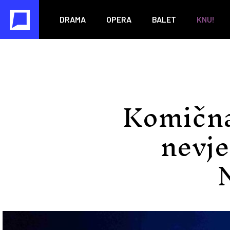
DRAMA
OPERA
BALET
KNU!
Komična
nevje