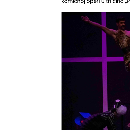
komičnoj operi u tri čina 