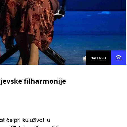
GALERIJA
ajevske filharmonije
t će priliku uživati u