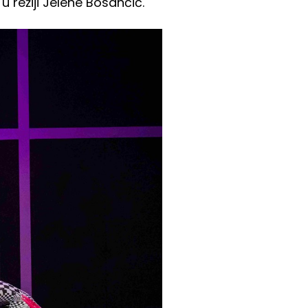
 režiji Jelene Bosančić.