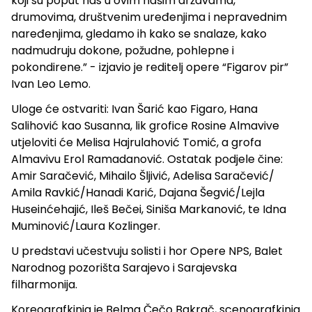
koji su poput nas u ovim našim državama,
drumovima, društvenim uređenjima i nepravednim
naređenjima, gledamo ih kako se snalaze, kako
nadmudruju dokone, požudne, pohlepne i
pokondirene.”
- izjavio je reditelj opere “Figarov pir”
Ivan Leo Lemo.
Uloge će ostvariti: Ivan Šarić kao Figaro, Hana
Salihović kao Susanna, lik grofice Rosine Almavive
utjeloviti će Melisa Hajrulahović Tomić, a grofa
Almavivu Erol Ramadanović. Ostatak podjele čine:
Amir Saračević, Mihailo Šljivić, Adelisa Saračević/
Amila Ravkić/Hanadi Karić, Dajana Šegvić/Lejla
Huseinćehajić, Ileš Bečei, Siniša Markanović, te Idna
Muminović/Laura Kozlinger.
U predstavi učestvuju solisti i hor Opere NPS, Balet
Narodnog pozorišta Sarajevo i Sarajevska
filharmonija.
Koreografkinja je Belma Čečo Bakrač, scenografkinja