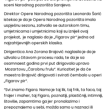
sceni Narodnog pozorišta Sarajevo.
Direktor Opere Narodnog pozorišta Leonardo Šarić
istekao je da je Opera Narodnog pozorišta imala
uspješnu sezonu, zahvalio se autorskom timu,
umjetnicama i umjetnicima koji su iznijeli ovaj
projekat, je naglasio da je „Figarov pir“ jedna od
najzahtjevnijih operskih klasika.
Dirigentica Ana Zorana Brajović naglasila je da je
uživala u čitavom procesu rada, te da je sa
osamnaest godina prvi put dirigovala upravo
Mozartovu „Čarobnu frulu“. Kuriozitet je da će
maestra Brajović dirigovati i svirati čembalo u operi
„Figarov pir“.
“Svi znamo Figara. Nama je taj lik, taj frik, ta faca, taj
frajer i maher, taj Figaro, poznatiji, plastičniji, intimniji,
štoviše, zapamtimo ga jer pronalazimo i
prepoznajemo u sebi, možda samo u naznaci ili