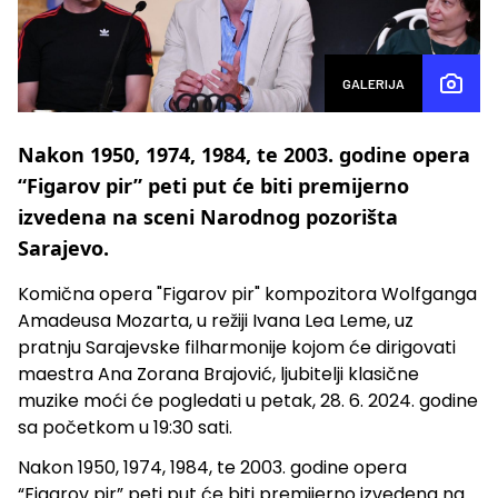
GALERIJA
Nakon 1950, 1974, 1984, te 2003. godine opera
“Figarov pir” peti put će biti premijerno
izvedena na sceni Narodnog pozorišta
Sarajevo.
Komična opera "Figarov pir" kompozitora Wolfganga
Amadeusa Mozarta, u režiji Ivana Lea Leme, uz
pratnju Sarajevske filharmonije kojom će dirigovati
maestra Ana Zorana Brajović, ljubitelji klasične
muzike moći će pogledati u petak, 28. 6. 2024. godine
sa početkom u 19:30 sati.
Nakon 1950, 1974, 1984, te 2003. godine opera
“Figarov pir” peti put će biti premijerno izvedena na