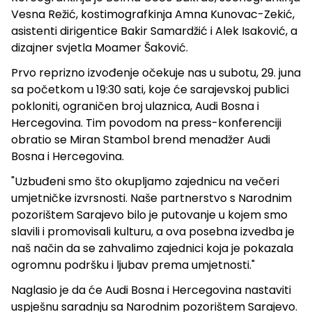
Vesna Režić, kostimografkinja Amna Kunovac-Zekić,
asistenti dirigentice Bakir Samardžić i Alek Isaković, a
dizajner svjetla Moamer Šaković.
Prvo reprizno izvođenje očekuje nas u subotu, 29. juna
sa početkom u 19:30 sati, koje će sarajevskoj publici
pokloniti, ograničen broj ulaznica, Audi Bosna i
Hercegovina. Tim povodom na press-konferenciji
obratio se Miran Stambol brend menadžer Audi
Bosna i Hercegovina.
"Uzbuđeni smo što okupljamo zajednicu na večeri
umjetničke izvrsnosti. Naše partnerstvo s Narodnim
pozorištem Sarajevo bilo je putovanje u kojem smo
slavili i promovisali kulturu, a ova posebna izvedba je
naš način da se zahvalimo zajednici koja je pokazala
ogromnu podršku i ljubav prema umjetnosti."
Naglasio je da će Audi Bosna i Hercegovina nastaviti
uspješnu saradnju sa Narodnim pozorištem Sarajevo.