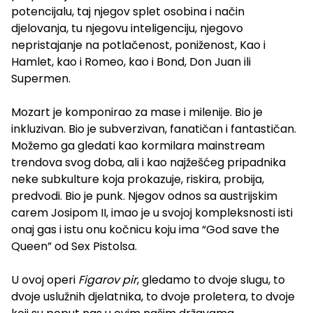
potencijalu, taj njegov splet osobina i način
djelovanja, tu njegovu inteligenciju, njegovo
nepristajanje na potlačenost, poniženost, Kao i
Hamlet, kao i Romeo, kao i Bond, Don Juan ili
Supermen.
Mozart je komponirao za mase i milenije. Bio je
inkluzivan. Bio je subverzivan, fanatičan i fantastičan.
Možemo ga gledati kao kormilara mainstream
trendova svog doba, ali i kao najžešćeg pripadnika
neke subkulture koja prokazuje, riskira, probija,
predvodi. Bio je punk. Njegov odnos sa austrijskim
carem Josipom II, imao je u svojoj kompleksnosti isti
onaj gas i istu onu kočnicu koju ima “God save the
Queen” od Sex Pistolsa.
U ovoj operi
Figarov pir
, gledamo to dvoje slugu, to
dvoje uslužnih djelatnika, to dvoje proletera, to dvoje