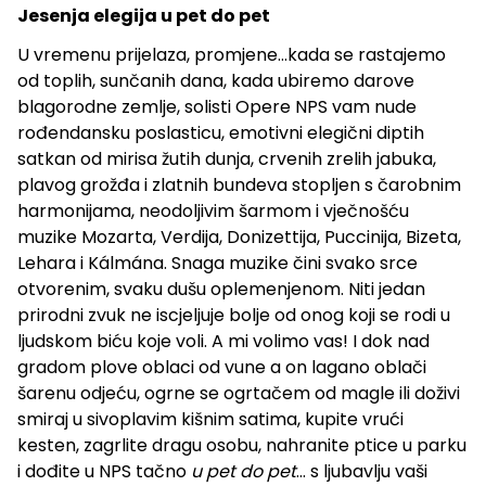
Jesenja elegija u pet do pet
U vremenu prijelaza, promjene...kada se rastajemo
od toplih, sunčanih dana, kada ubiremo darove
blagorodne zemlje, solisti Opere NPS vam nude
rođendansku poslasticu, emotivni elegični diptih
satkan od mirisa žutih dunja, crvenih zrelih jabuka,
plavog grožđa i zlatnih bundeva stopljen s čarobnim
harmonijama, neodoljivim šarmom i vječnošću
muzike Mozarta, Verdija, Donizettija, Puccinija, Bizeta,
Lehara i Kálmána. Snaga muzike čini svako srce
otvorenim, svaku dušu oplemenjenom. Niti jedan
prirodni zvuk ne iscjeljuje bolje od onog koji se rodi u
ljudskom biću koje voli. A mi volimo vas! I dok nad
gradom plove oblaci od vune a on lagano oblači
šarenu odjeću, ogrne se ogrtačem od magle ili doživi
smiraj u sivoplavim kišnim satima, kupite vrući
kesten, zagrlite dragu osobu, nahranite ptice u parku
i dođite u NPS tačno
u pet do pet
... s ljubavlju vaši