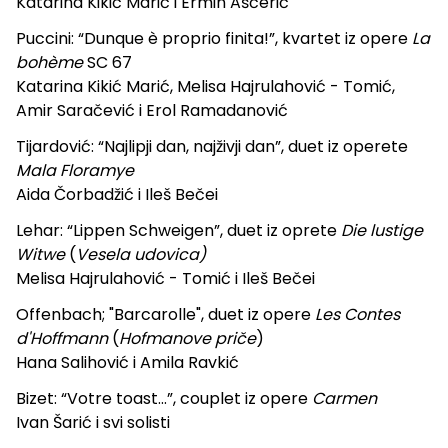
Katarina Kikić Marić i Ermin Ašćerić
Puccini: “Dunque è proprio finita!”, kvartet iz opere
La
bohème
SC 67
Katarina Kikić Marić, Melisa Hajrulahović - Tomić,
Amir Saračević i Erol Ramadanović
Tijardović: “Najlipji dan, najživji dan”, duet iz operete
Mala Floramye
Aida Čorbadžić i Ileš Bečei
Lehar: “Lippen Schweigen”, duet iz oprete
Die lustige
Witwe
(
Vesela udovica)
Melisa Hajrulahović - Tomić i Ileš Bečei
Offenbach; "Barcarolle", duet iz opere
Les Contes
d'Hoffmann
(
Hofmanove priče
)
Hana Salihović i Amila Ravkić
Bizet: “Votre toast...”, couplet iz opere
Carmen
Ivan Šarić i svi solisti