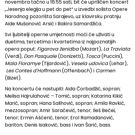
novembra tačno u 16:55 sati, bit će upriličen koncert
„Jesenja elegija u pet do pet“ u izvedbi solista Opere
Narodnog pozorišta Sarajevo, uz klavirsku pratnju
Aide Mušanović Arsić i Bakira Samardžića.
Svi ljubitelji operne umjetnosti moći će uživati u
duetima, tercetima i kvartetima iz najpoznatijih
opera poput:
Figarova ženidba
(Mozart),
La Traviata
(Verdi),
Don Pasquale
(Donizetti),
Tosca
(Puccini),
Mala Floramye
(Tijardović),
Vesela udovica
(Lehar),
Les Contes d'Hoffmann
(Offenbach) i
Carmen
(Bizet).
Na koncertu će nastupiti: Aida Čorbadžić, sopran;
Melisa Hajrulahović – Tomić, sopran; Katarina Kikić
Marić, sopran; Hana Salihović, sopran; Amila Ravkić,
mezzosopran; Amir Saračević, tenor; Ileš Bečei,
tenor; Ermin Ašćerić, tenor; Erol Ramadanović,
bariton; Denis Isaković, bass i Ivan Šarić, bass.