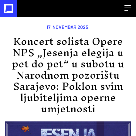
Open
17. NOVEMBAR 2025.
Koncert solista Opere
NPS „Jesenja elegija u
pet do pet“ u subotu u
Narodnom pozorištu
Sarajevo: Poklon svim
ljubiteljima operne
umjetnosti