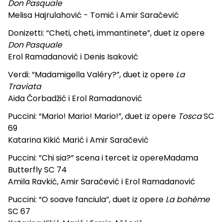
Don Pasquale
Melisa Hajrulahović - Tomić i Amir Saračević
Donizetti: “Cheti, cheti, immantinete”, duet iz opere
Don Pasquale
Erol Ramadanović i Denis Isaković
Verdi: “Madamigella Valéry?”, duet iz opere
La
Traviata
Aida Čorbadžić i Erol Ramadanović
Puccini: “Mario! Mario! Mario!”, duet iz opere
Tosca
SC
69
Katarina Kikić Marić i Amir Saračević
Puccini: ”Chi sia?” scena i tercet iz opereMadama
Butterfly SC 74
Amila Ravkić, Amir Saračević i Erol Ramadanović
Puccini: “O soave fanciula”, duet iz opere
La bohème
SC 67