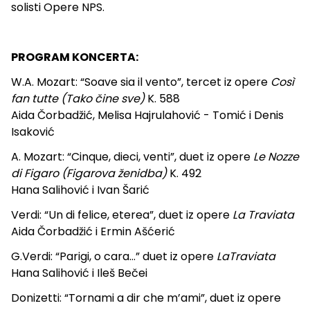
solisti Opere NPS.
PROGRAM KONCERTA:
W.A. Mozart: “Soave sia il vento”, tercet iz opere
Così
fan tutte (Tako čine sve)
K. 588
Aida Čorbadžić, Melisa Hajrulahović - Tomić i Denis
Isaković
A. Mozart: “Cinque, dieci, venti”, duet iz opere
Le Nozze
di Figaro (Figarova ženidba)
K. 492
Hana Salihović i Ivan Šarić
Verdi: “Un di felice, eterea”, duet iz opere
La Traviata
Aida Čorbadžić i Ermin Ašćerić
G.Verdi: “Parigi, o cara…” duet iz opere
LaTraviata
Hana Salihović i Ileš Bečei
Donizetti: “Tornami a dir che m’ami”, duet iz opere