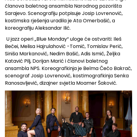
članova baletnog ansambla Narodnog pozorišta
Sarajevo. Scenografiju potpisuje Josip Lovrenović,
kostimska rješenja uradila je Ata Omerbašić, a
koreografiju Aleksandar Ilić.
U jazz operi „Blue Monday“ uloge će ostvariti: Ileš
Bečei, Melisa Hajrulahović -Tomić, Tomislav Perić,
Siniša Markanović, Nedim Bašić, Adis Ismić, Željka
Katavić Pilj, Dorijan Marić i članovi baletnog
ansambla NPS. Koreografkinja je Belma Čečo Bakrač,
scenograf Josip Lovrenović, kostimografkinja Senka
Ranosavljević, dizajner svjetla Moamer Šaković.