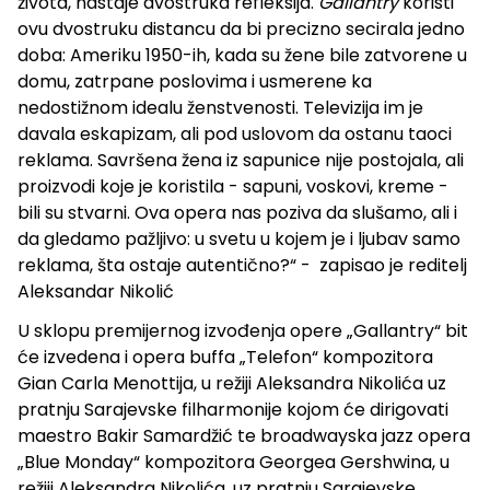
života, nastaje dvostruka refleksija.
Gallantry
koristi
ovu dvostruku distancu da bi precizno secirala jedno
doba: Ameriku 1950-ih, kada su žene bile zatvorene u
domu, zatrpane poslovima i usmerene ka
nedostižnom idealu ženstvenosti. Televizija im je
davala eskapizam, ali pod uslovom da ostanu taoci
reklama. Savršena žena iz sapunice nije postojala, ali
proizvodi koje je koristila - sapuni, voskovi, kreme -
bili su stvarni. Ova opera nas poziva da slušamo, ali i
da gledamo pažljivo: u svetu u kojem je i ljubav samo
reklama, šta ostaje autentično?“ - zapisao je reditelj
Aleksandar Nikolić
U sklopu premijernog izvođenja opere „Gallantry“ bit
će izvedena i opera buffa „Telefon“ kompozitora
Gian Carla Menottija, u režiji Aleksandra Nikolića uz
pratnju Sarajevske filharmonije kojom će dirigovati
maestro Bakir Samardžić te broadwayska jazz opera
„Blue Monday“ kompozitora Georgea Gershwina, u
režiji Aleksandra Nikolića, uz pratnju Sarajevske