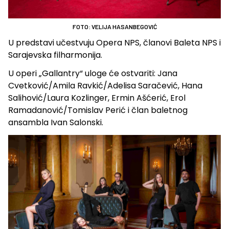
FOTO: VELIJA HASANBEGOVIĆ
U predstavi učestvuju Opera NPS, članovi Baleta NPS i
Sarajevska filharmonija.
U operi „Gallantry“ uloge će ostvariti: Jana
Cvetković/Amila Ravkić/Adelisa Saračević, Hana
Salihović/Laura Kozlinger, Ermin Ašćerić, Erol
Ramadanović/Tomislav Perić i član baletnog
ansambla Ivan Salonski.