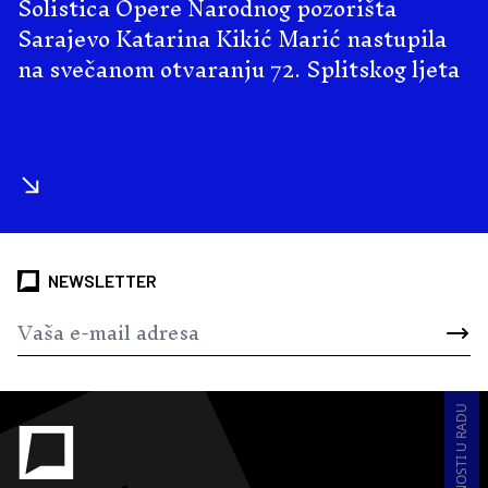
Solistica Opere Narodnog pozorišta
Sarajevo Katarina Kikić Marić nastupila
na svečanom otvaranju 72. Splitskog ljeta
NEWSLETTER