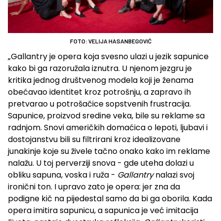
FOTO: VELIJA HASANBEGOVIĆ
„Gallantry je opera koja svesno ulazi u jezik sapunice
kako bi ga razoružala iznutra. U njenom jezgru je
kritika jednog društvenog modela koji je ženama
obećavao identitet kroz potrošnju, a zapravo ih
pretvarao u potrošačice sopstvenih frustracija.
Sapunice, proizvod sredine veka, bile su reklame sa
radnjom. Snovi američkih domaćica o lepoti, ljubavi i
dostojanstvu bili su filtrirani kroz idealizovane
junakinje koje su živele tačno onako kako im reklame
nalažu. U toj perverziji snova - gde uteha dolazi u
obliku sapuna, voska i ruža -
Gallantry
nalazi svoj
ironični ton. I upravo zato je opera: jer zna da
podigne kič na pijedestal samo da bi ga oborila. Kada
opera imitira sapunicu, a sapunica je već imitacija