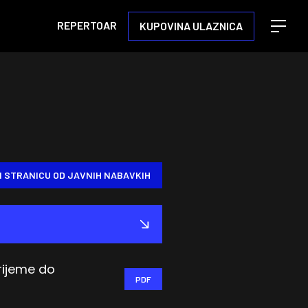
REPERTOAR
KUPOVINA ULAZNICA
Open m
I STRANICU OD JAVNIH NABAVKIH
rijeme do
PDF