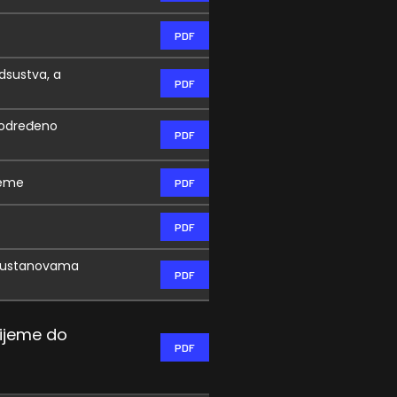
PDF
dsustva, a
PDF
a određeno
PDF
jeme
PDF
PDF
im ustanovama
PDF
rijeme do
PDF