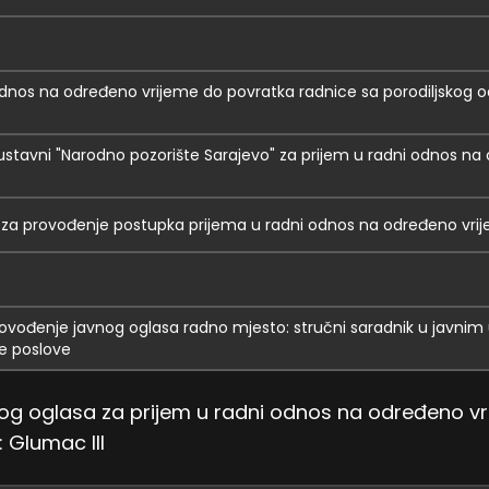
 odnos na određeno vrijeme do povratka radnice sa porodiljskog o
ustavni "Narodno pozorište Sarajevo" za prijem u radni odnos n
 za provođenje postupka prijema u radni odnos na određeno vri
provođenje javnog oglasa radno mjesto: stručni saradnik u javn
ne poslove
nog oglasa za prijem u radni odnos na određeno v
 Glumac III