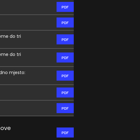
PDF
PDF
eme do tri
PDF
eme do tri
PDF
adno mjesto:
PDF
PDF
PDF
nove
PDF