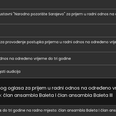
ustavni "Narodno pozorište Sarajevo" za prijem u radni odnos n
 za provođenje postupka prijema u radni odnos na određeno vrij
 odnos na određeno vrijeme do tri godine
gati audicija
vnog oglasa za prijem u radni odnos na određeno v
: član ansambla Baleta I član ansambla Baleta III
s do tri godine na radno mjesto: član ansambla Baleta I član an