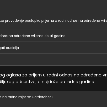
 za provođenje postupka prijema u radni odnos na određeno vrij
 odnos na određeno vrijeme do tri godine
gati audicija
nog oglasa za prijem u radni odnos na određeno vr
iljskog odsustva, a najduže do jedne godine
s na radno mjesto: Garderober II