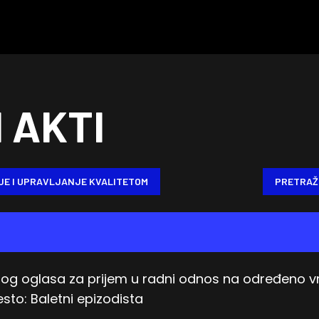
I AKTI
JE I UPRAVLJANJE KVALITETOM
PRETRAŽ
vnog oglasa za prijem u radni odnos na određeno v
sto: Baletni epizodista