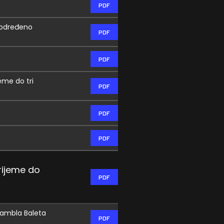
PDF
a određeno
PDF
PDF
eme do tri
PDF
PDF
PDF
rijeme do
PDF
sambla Baleta
PDF