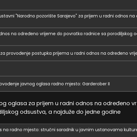
ustavni "Narodno pozorište Sarajevo" za prijem u radni odnos n
 odnos na određeno vrijeme do povratka radnice sa porodiljskog o
 za provođenje postupka prijema u radni odnos na određeno vri
provođenje javnog oglasa radno mjesto: Garderober II
nog oglasa za prijem u radni odnos na određeno vr
iljskog odsustva, a najduže do jedne godine
s na radno mjesto: stručni saradnik u javnim ustanovama kultur