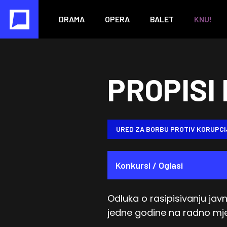
DRAMA
OPERA
BALET
KNU!
PROPISI 
URED ZA BORBU PROTIV KORUPCI
Konkursi / Oglasi
Odluka o rasipisivanju ja
jedne godine na radno mje