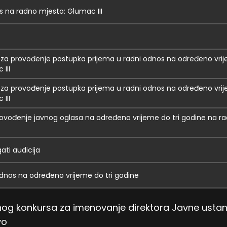
s na radno mjesto: Glumac III
 za provođenje postupka prijema u radni odnos na određeno vrij
III
 za provođenje postupka prijema u radni odnos na određeno vrij
III
provođenje javnog oglasa na određeno vrijeme do tri godine na r
gati audicija
 odnos na određeno vrijeme do tri godine
vnog konkursa za imenovanje direktora Javne usta
vo