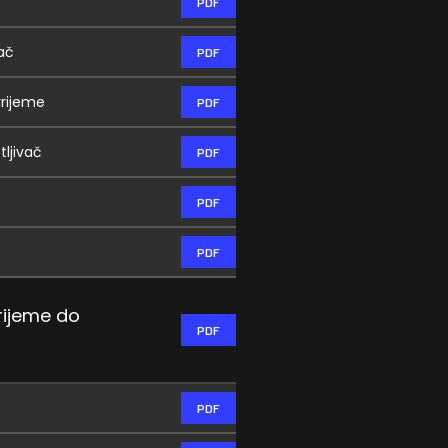
PDF
ač
PDF
vrijeme
PDF
tljivač
PDF
PDF
PDF
rijeme do
PDF
PDF