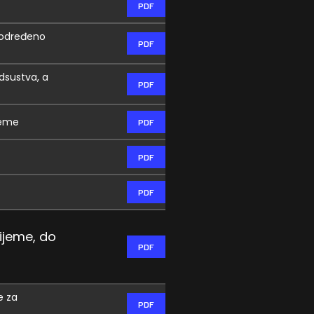
PDF
a određeno
PDF
dsustva, a
PDF
jeme
PDF
PDF
PDF
ijeme, do
PDF
e za
PDF