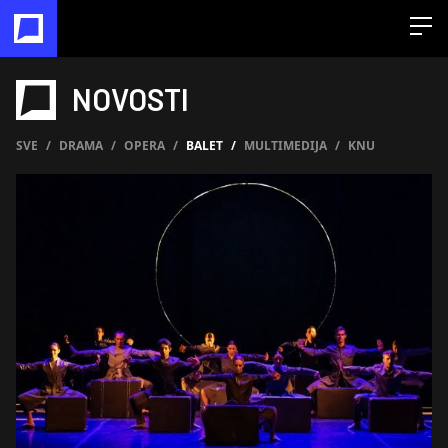
Open
NOVOSTI
SVE
/
DRAMA
/
OPERA
/
BALET
/
MULTIMEDIJA
/
KNU