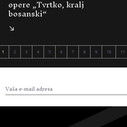
opere „Tvrtko, kralj
bosanski“
1
2
3
4
5
6
7
8
9
10
11