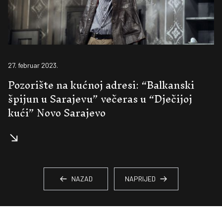
27. februar 2023.
Pozorište na kućnoj adresi: “Balkanski
špijun u Sarajevu” večeras u “Dječijoj
kući” Novo Sarajevo
NAZAD
NAPRIJED