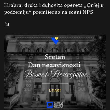
Hrabra, drska i duhovita opereta „Orfej u
podzemlju“ premijerno na sceni NPS