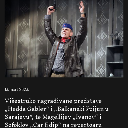
13. mart 2023.
Višestruko nagrađivane predstave
„Hedda Gabler“ i „Balkanski špijun u
Sarajevu“, te Magellijev „Ivanov“ i
Sofoklov „Car Edip“ na repertoaru