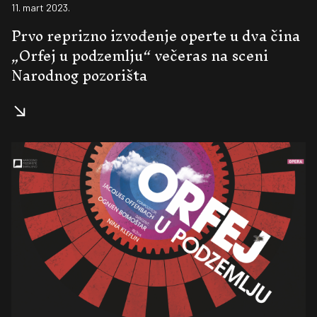
11. mart 2023.
Prvo reprizno izvođenje operte u dva čina
„Orfej u podzemlju“ večeras na sceni
Narodnog pozorišta