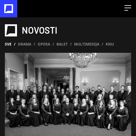
Open
NOVOSTI
SVE
/
DRAMA
/
OPERA
/
BALET
/
MULTIMEDIJA
/
KNU