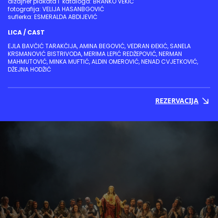
dizajner plakata i kataloga: BRANKO VEKIĆ
fotografija: VELIJA HASANBGOVIĆ
suflerka: ESMERALDA ABDIJEVIĆ
LICA / CAST
EJLA BAVČIĆ TARAKČIJA, AMINA BEGOVIĆ, VEDRAN ĐEKIĆ, SANELA
KRSMANOVIĆ BISTRIVODA, MERIMA LEPIĆ REDŽEPOVIĆ, NERMAN
MAHMUTOVIĆ, MINKA MUFTIĆ, ALDIN OMEROVIĆ, NENAD CVJETKOVIĆ,
DŽEJNA HODŽIĆ
REZERVACIJA