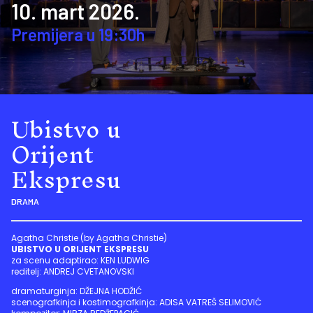
10. mart 2026.
Premijera u 19:30h
Ubistvo u
Orijent
Ekspresu
DRAMA
Agatha Christie (by Agatha Christie)
UBISTVO U ORIJENT EKSPRESU
za scenu adaptirao: KEN LUDWIG
reditelj: ANDREJ CVETANOVSKI
dramaturginja:
DŽEJNA HODŽIĆ
scenografkinja i kostimografkinja: ADISA VATREŠ SELIMOVIĆ