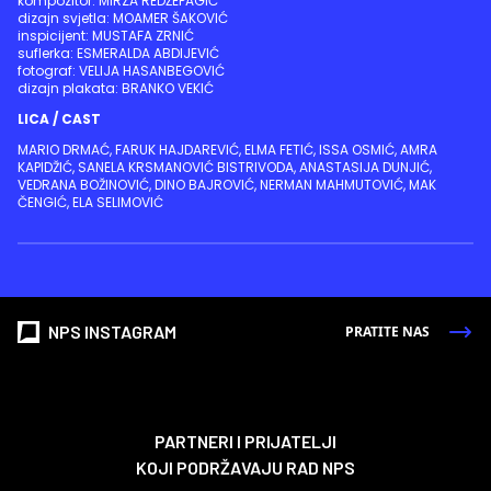
kompozitor: MIRZA REDŽEPAGIĆ
dizajn svjetla: MOAMER ŠAKOVIĆ
inspicijent: MUSTAFA ZRNIĆ
suflerka: ESMERALDA ABDIJEVIĆ
fotograf: VELIJA HASANBEGOVIĆ
dizajn plakata: BRANKO VEKIĆ
LICA / CAST
MARIO DRMAĆ, FARUK HAJDAREVIĆ, ELMA FETIĆ, ISSA OSMIĆ, AMRA
KAPIDŽIĆ, SANELA KRSMANOVIĆ BISTRIVODA, ANASTASIJA DUNJIĆ,
VEDRANA BOŽINOVIĆ, DINO BAJROVIĆ, NERMAN MAHMUTOVIĆ, MAK
ČENGIĆ, ELA SELIMOVIĆ
NPS INSTAGRAM
PRATITE NAS
PARTNERI I PRIJATELJI
KOJI PODRŽAVAJU RAD NPS