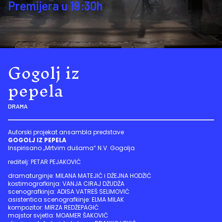
Premijera u 19:30h
Gogolj iz
pepela
DRAMA
Autorski projekat ansambla predstave
GOGOLJ IZ PEPELA
Inspirisano „Mrtvim dušama“ N.V. Gogolja
reditelj: PETAR PEJAKOVIĆ
dramaturginje: MILANA MATEJIĆ i DŽEJNA HODŽIĆ
kostimografkinja: VANJA CIRAJ DŽUDŽA
scenografkinja: ADISA VATREŠ SELIMOVIĆ
asistentica scenografkinje: ELMA MILAK
kompozitor: MIRZA REDŽEPAGIĆ
majstor svjetla: MOAMER ŠAKOVIĆ