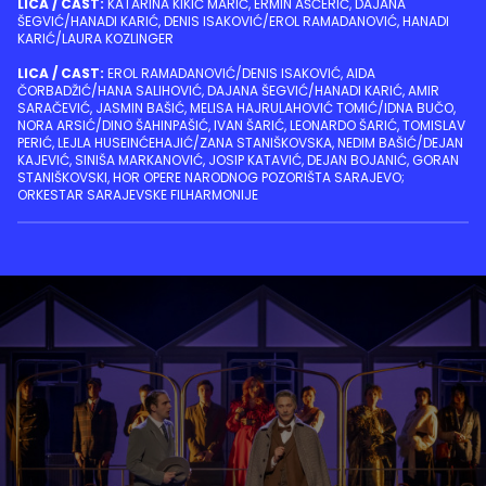
LICA / CAST:
KATARINA KIKIĆ MARIĆ, ERMIN AŠČERIĆ, DAJANA
ŠEGVIĆ/HANADI KARIĆ, DENIS ISAKOVIĆ/EROL RAMADANOVIĆ, HANADI
KARIĆ/LAURA KOZLINGER
LICA / CAST:
EROL RAMADANOVIĆ/DENIS ISAKOVIĆ, AIDA
ČORBADŽIĆ/HANA SALIHOVIĆ, DAJANA ŠEGVIĆ/HANADI KARIĆ, AMIR
SARAČEVIĆ, JASMIN BAŠIĆ, MELISA HAJRULAHOVIĆ TOMIĆ/IDNA BUČO,
NORA ARSIĆ/DINO ŠAHINPAŠIĆ, IVAN ŠARIĆ, LEONARDO ŠARIĆ, TOMISLAV
PERIĆ, LEJLA HUSEINĆEHAJIĆ/ZANA STANIŠKOVSKA, NEDIM BAŠIĆ/DEJAN
KAJEVIĆ, SINIŠA MARKANOVIĆ, JOSIP KATAVIĆ, DEJAN BOJANIĆ, GORAN
STANIŠKOVSKI, HOR OPERE NARODNOG POZORIŠTA SARAJEVO;
ORKESTAR SARAJEVSKE FILHARMONIJE