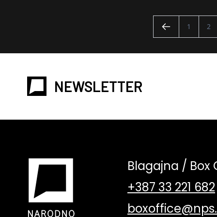
1
2
NEWSLETTER
Blagajna / Box 
+387 33 221 682
boxoffice@nps