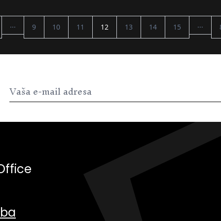
...
...
9
10
11
12
13
14
15
Office
.ba