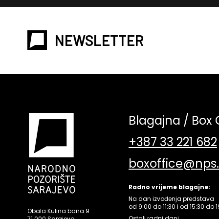
NEWSLETTER
Blagajna / Box 
+387 33 221 682
boxoffice@nps
Radno vrijeme blagajne:
Na dan izvođenja predstava
od 9:00 do 11:30 i od 15:30 do 1
Obala Kulina bana 9
Ostali radni dani
71 000 Sarajevo