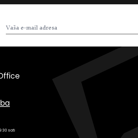
Office
.ba
9:30 sati