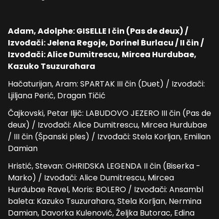
Adam, Adolphe: GISELLE I čin (Pas de deux) /
Izvođači: Jelena Regoje, Dorinel Burlacu / II čin /
Izvođači: Alice Dumitrescu, Mircea Hurdubae,
Kazuko Tsuzurahara
Hačaturijan, Aram: SPARTAK III čin (Duet) / Izvođači:
Ljiljana Perić, Dragan Tičić
Čajkovski, Petar Iljič: LABUDOVO JEZERO III čin (Pas de
deux) / Izvođači: Alice Dumitrescu, Mircea Hurdubae
/ III čin (Španski ples) / Izvođači: Stela Korljan, Emilian
Damian
Hristić, Stevan: OHRIDSKA LEGENDA II čin (Biserka -
Marko) / Izvođači: Alice Dumitrescu, Mircea
Hurdubae Ravel, Moris: BOLERO / Izvođači: Ansambl
baleta: Kazuko Tsuzurahara, Stela Korljan, Nermina
Damian, Davorka Kulenović, Željka Butorac, Edina