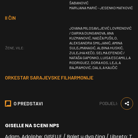
ŠABANOVIĆ
MARIJANA MARIĆ - JESENKO MATKOVIĆ
II ČIN
JOVANA MILOSAVLJEVIĆ LOVRENOVIĆ
/ DARIKA DUNGANOVA, ANA
KUZMANOVIĆ, NADŽA PUŠILO,
ALEKSANDRA SMILJANIĆ, AMINA
ŽENE, VILE:
SULEJMANAGIĆ, ALBINA HUSKIĆ,
ZULEJHA KEČO, SELMA EFENDIĆ /
NATAŠA GAPONKO, LUISA ESCAMILLA
RODRIGUEZ, DORA KOS, LEJLA
BAJRAMOVIĆ, DALILA KAUČIĆ
ORKESTAR SARAJEVSKE FILHARMONIJE
O PREDSTAVI
PODIJELI:
GISELLE NA SCENI NPS
Adam, Adolphe: GISELLE / Balet u dva čina / Libreto: T.