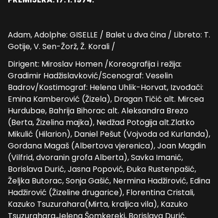
Adam, Adolphe: GISELLE / Balet u dva čina / Libreto: T.
Gotije, V. Sen-Žorž, Ž. Korali /
Dirigent: Miroslav Homen /Koreografija i režija:
Gradimir Hadžislavković/Scenograf: Veselin
Badrov/Kostimograf: Helena Uhlik-Horvat, Izvođači:
Emina Kamberović (Žizela), Dragan Tičić alt. Mircea
Hurdubae, Bahrija Bihorac alt. Aleksandra Brezo
(Berta, Žizelina majka), Nedžad Potogija alt.Zlatko
Mikulić (Hilarion), Daniel Pešut (Vojvoda od Kurlanda),
Gordana Magaš (Albertova vjerenica), Joan Magdin
(Vilfrid, dvoranin grofa Alberta), Savka Imanić,
Borislava Durić, Jasna Popović, Đuka Rustenpašić,
Željka Butorac, Sonja Gašić, Nermina Hadžirović, Edina
Hadžirović (Žizeline drugarice), Florentina Cristali,
Kazuko Tsuzurahara(Mirta, kraljica vila), Kazuko
Tsuzurahara,Jelena Šomkereki, Borislava Durić,