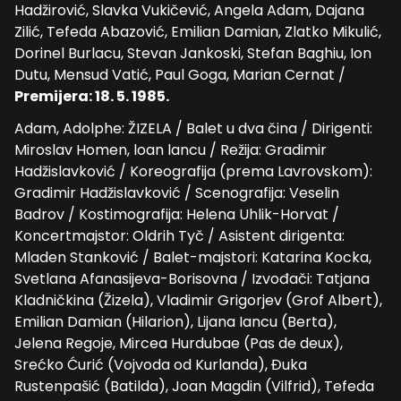
Hadžirović, Slavka Vukičević, Angela Adam, Dajana
Zilić, Tefeda Abazović, Emilian Damian, Zlatko Mikulić,
Dorinel Burlacu, Stevan Jankoski, Stefan Baghiu, Ion
Dutu, Mensud Vatić, Paul Goga, Marian Cernat /
Premijera: 18. 5. 1985.
Adam, Adolphe: ŽIZELA / Balet u dva čina / Dirigenti:
Miroslav Homen, loan lancu / Režija: Gradimir
Hadžislavković / Koreografija (prema Lavrovskom):
Gradimir Hadžislavković / Scenografija: Veselin
Badrov / Kostimografija: Helena Uhlik-Horvat /
Koncertmajstor: Oldrih Tyč / Asistent dirigenta:
Mladen Stanković / Balet-majstori: Katarina Kocka,
Svetlana Afanasijeva-Borisovna / Izvođači: Tatjana
Kladničkina (Žizela), Vladimir Grigorjev (Grof Albert),
Emilian Damian (Hilarion), Lijana Iancu (Berta),
Jelena Regoje, Mircea Hurdubae (Pas de deux),
Srećko Ćurić (Vojvoda od Kurlanda), Đuka
Rustenpašić (Batilda), Joan Magdin (Vilfrid), Tefeda