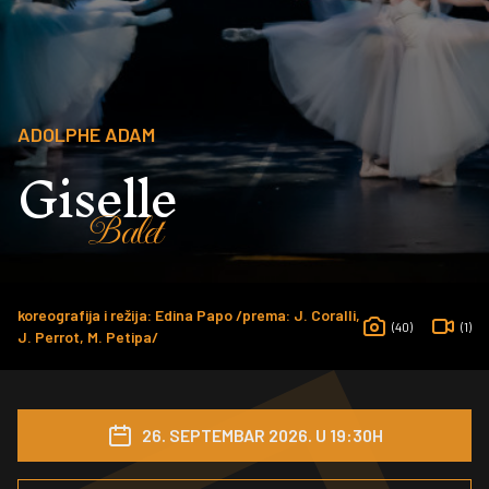
ADOLPHE ADAM
Giselle
Balet
koreografija i režija: Edina Papo /prema: J. Coralli,
(40)
(1)
J. Perrot, M. Petipa/
26. SEPTEMBAR 2026. U 19:30H