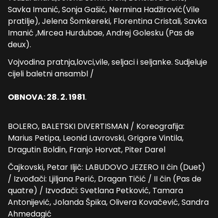
Savka Imanić, Sonja Gašić, Nermina Hadžirović(Vile
pratilje), Jelena Šomkereki, Florentina Cristali, Savka
Imanić ,Mircea Hurdubae, Andrej Golesku (Pas de
deux).
Vojvodina pratnja,lovci,vile, seljaci i seljanke. Sudjeluje
cijeli baletni ansambl /
OBNOVA: 28. 2. 1981
.
BOLERO, BALETSKI DIVERTISMAN / Koreografija:
Marius Petipa, Leonid Lavrovski, Grigore Vintila,
Dragutin Boldin, Franjo Horvat, Piter Darel
Čajkovski, Petar Iljič: LABUDOVO JEZERO II čin (Duet)
/ Izvođači: Ljiljana Perić, Dragan Tičić / II čin (Pas de
quatre) / Izvođači: Svetlana Petković, Tamara
Antonijević, Jolanda Špika, Olivera Kovačević, Sandra
Ahmedagić