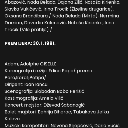
Abazović, Nada Belada, Dajana Zilić, Nataša Kirienko,
Slavka Vukičević, Irina Trocik (Žizeline drugarice),
Oksana Brandibura / Nada Belada (Mirta), Nermina
Damian, Davorka Kulenović, Nataša Kirienko, Irina
Trocik (Vile pratilje) /
PREMIJERA: 30. 1. 1991.
Adam, Adolphe GISELLE
Koreografija i režija: Edina Papo/ prema
Pero,Korali,Petipa/
Dirigent: Ioan Iancu
Scenografija: Slobodan Bobo Perišić
Kostimografija: Amela Vilić
Koncert majstor: Dževad Šabanagić
Balet majstori: Bahrija Bihorac, Tabakova Jelka
Koleva
Muzički korepetitori: Nevena Slijepčević, Dario Vučić