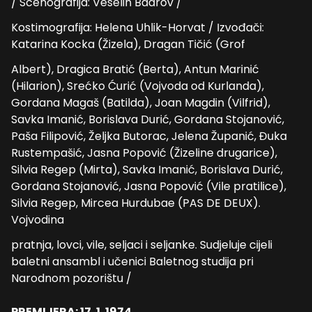
/ Scenografija: Veselin Badrov /
Kostimografija: Helena Uhlik-Horvat / Izvođači:
Katarina Kocka (Žizela), Dragan Tičić (Grof
Albert), Dragica Bratić (Berta), Antun Marinić
(Hilarion), Srećko Ćurić (Vojvoda od Kurlanda),
Gordana Magaš (Batilda), Joan Magdin (Vilfrid),
Savka Imanić, Borislava Durić, Gordana Stojanović,
Paša Filipović, Željka Butorac, Jelena Županić, Đuka
Rustempašić, Jasna Popović (Žizeline drugarice),
Silvia Regep (Mirta), Savka Imanić, Borislava Durić,
Gordana Stojanović, Jasna Popović (Vile pratilice),
Silvia Regep, Mircea Hurdubae (PAS DE DEUX).
Vojvodina
pratnja, lovci, vile, seljaci i seljanke. Sudjeluje cijeli
baletni ansambl i učenici Baletnog studija pri
Narodnom pozorištu /
PREMIJERA: 17. 1. 1974.