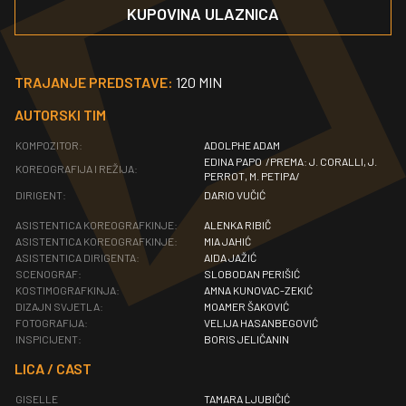
KUPOVINA ULAZNICA
TRAJANJE PREDSTAVE:
120 MIN
AUTORSKI TIM
KOMPOZITOR:
ADOLPHE ADAM
EDINA PAPO /PREMA: J. CORALLI, J.
KOREOGRAFIJA I REŽIJA:
PERROT, M. PETIPA/
DIRIGENT:
DARIO VUČIĆ
ASISTENTICA KOREOGRAFKINJE:
ALENKA RIBIČ
ASISTENTICA KOREOGRAFKINJE:
MIA JAHIĆ
ASISTENTICA DIRIGENTA:
AIDA JAŽIĆ
SCENOGRAF:
SLOBODAN PERIŠIĆ
KOSTIMOGRAFKINJA:
AMNA KUNOVAC-ZEKIĆ
DIZAJN SVJETLA:
MOAMER ŠAKOVIĆ
FOTOGRAFIJA:
VELIJA HASANBEGOVIĆ
INSPICIJENT:
BORIS JELIČANIN
LICA / CAST
GISELLE
TAMARA LJUBIČIĆ