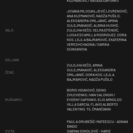
KUZMANOVIĆ / NATAŠA GAPONKO
JOVANA MILOSAVLJEVIĆ LOVRENOVIĆ,
ANA KUZMANOVIĆ, NADŽA PUŠILO,
ALEKSANDRA SMILJANIĆ, AMINA
SULEJMANAGIĆ, ALBINA HUSKIĆ,
VALS:
ZULEJHA KEČO, SELMA EFENDIĆ,
LUISA ESCAMILLA RODRIGUEZ, DORA
KOS, LEJLA BAJRAMOVIĆ, EKATERINA
VERESHCHAGINA / DARIKA
DUNGANOVA
SELJANI
ZULEJHA KEČO, AMINA
SULEJMANAGIĆ, ALEKSANDRA
ŽENE:
SMILJANIĆ, DORA KOS, LEJLA
BAJRAMOVIĆ, NADŽA PUŠILO
BORIS VIDAKOVIĆ, DENIS
ZHUCHENKO, IVAN SALONSKI /
MUŠKARCI:
EVGENY GAPONKO, ELIO ARNOLDO
VILLA GARCIA, FLAVIO ALBERTO
VALENTINO, TIL ČMANČANIN
PAULA GRUBEŠIĆ-MATEESCU - ADNAN
ĐINDO
SVITA:
SABINA SOKOLOVIĆ - HARIZ