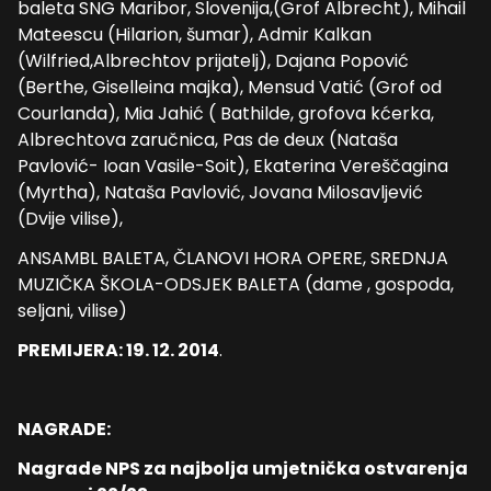
baleta SNG Maribor, Slovenija,(Grof Albrecht), Mihail
Mateescu (Hilarion, šumar), Admir Kalkan
(Wilfried,Albrechtov prijatelj), Dajana Popović
(Berthe, Giselleina majka), Mensud Vatić (Grof od
Courlanda), Mia Jahić ( Bathilde, grofova kćerka,
Albrechtova zaručnica, Pas de deux (Nataša
Pavlović- Ioan Vasile-Soit), Ekaterina Vereščagina
(Myrtha), Nataša Pavlović, Jovana Milosavljević
(Dvije vilise),
ANSAMBL BALETA, ČLANOVI HORA OPERE, SREDNJA
MUZIČKA ŠKOLA-ODSJEK BALETA (dame , gospoda,
seljani, vilise)
PREMIJERA: 19. 12. 2014
.
NAGRADE:
Nagrade NPS za najbolja umjetnička ostvarenja