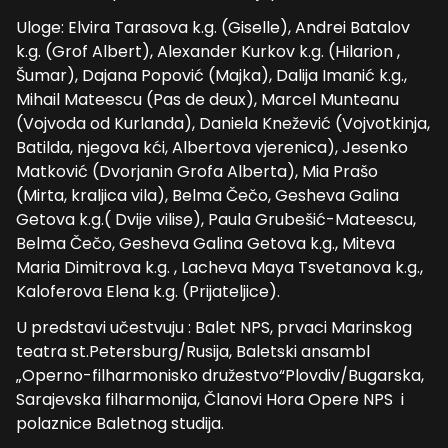
Uloge: Elvira Tarasova k.g. (Giselle), Andrei Batalov
k.g. (Grof Albert), Alexander Kurkov k.g. (Hilarion ,
Šumar), Dajana Popović (Majka), Dalija Imanić k.g.,
Mihail Mateescu (Pas de deux), Marcel Munteanu
(Vojvoda od Kurlanda), Daniela Knežević (Vojvotkinja,
Batilda, njegova kći, Albertova vjerenica), Jesenko
Matković (Dvorjanin Grofa Alberta), Mia Prašo
(Mirta, kraljica vila), Belma Čečo, Gesheva Galina
Getova k.g.( Dvije vilise), Paula Grubešić-Mateescu,
Belma Čečo, Gesheva Galina Getova k.g., Miteva
Maria Dimitrova k.g. , Lacheva Maya Tsvetanova k.g.,
Kaloferova Elena k.g. (Prijateljice).
U predstavi učestvuju : Balet NPS, prvaci Marinskog
teatra st.Petersburg/Rusija, Baletski ansambl
„Operno-filharmonisko družestvo“Plovdiv/Bugarska,
Sarajevska filharmonija, Članovi Hora Opere NPS i
polaznice Baletnog studija.