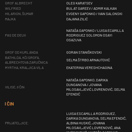
GROF ALBRECHT
OLEG KARATSEV
WILFRIED
BULAT GAREEV / ADMIR KALKAN
HILARION, ŠUMAR
EVGENY GAPONKO / IVAN SALONSKI
MAJKA
DAJANA ZILIĆ
NATAŠA GAPONKO / LUISA ECAMILLA
PAS DE DEUX
RODRIGUEZ SOLOMON OSAYI
OSAZUVA
GROF OD KURLANDA
GORAN STANIŠKOVSKI
BATHILDA, KĆI GROFA,
SELMA ŠTRBO ARNAUTOVIĆ
ALBRECHTOVA ZARUČNICA
MYRTHA, KRALJICA VILA
EKATERINA VERESHCHAGINA
NATAŠA GAPONKO, DARIKA
DUNGANOVA / JOVANA
VILISE, II ČIN
MILOSAVLJEVIĆ LOVRENOVIĆ, SELMA
EFENDIĆ
I ČIN
LUISA ESCAMILLA RODRIGUEZ,
DARIKA DUNGANOVA, SELMA EFENDIĆ,
PRIJATELJICE:
ALBINA HUSKIĆ, JOVANA
MILOSAVLJEVIĆ LOVRENOVIĆ, ANA