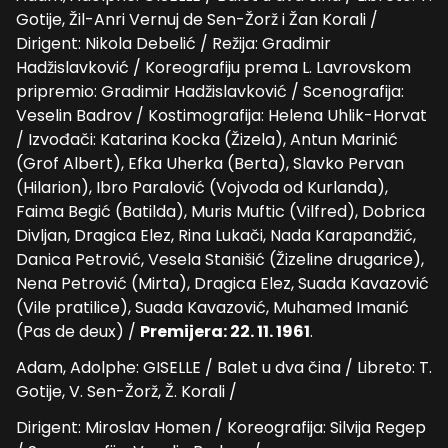
Gotije, Žil-Anri Vernuj de Sen-Žorž i Žan Korali /
Dirigent: Nikola Debelić / Režija: Gradimir
Hadžislavković / Koreografiju prema L. Lavrovskom
pripremio: Gradimir Hadžislavković / Scenografija:
Veselin Badrov / Kostimografija: Helena Uhlik-Horvat
/ Izvođači: Katarina Kocka (Žizela), Antun Marinić
(Grof Albert), Efka Uherka (Berta), Slavko Pervan
(Hilarion), Ibro Paralović (Vojvoda od Kurlanda),
Faima Begić (Batilda), Muris Muftic (Vilfred), Dobrica
Divljan, Dragica Elez, Rina Lukači, Nada Karapandžić,
Danica Petrović, Vesela Stanišić (Žizeline drugarice),
Nena Petrović (Mirta), Dragica Elez, Suada Kavazović
(Vile pratilice), Suada Kavazović, Muhamed Imanić
(Pas de deux) /
Premijera: 22. 11. 1961
.
Adam, Adolphe: GISELLE / Balet u dva čina / Libreto: T.
Gotije, V. Sen-Žorž, Ž. Korali /
Dirigent: Miroslav Homen / Koreografija: Silvija Regep