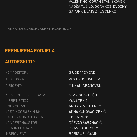
VALENTINO, GORAN STANIŠKOVSKI,
NADŽA PUŠILO, DORA KOS, EVGENY
GAPONK, DENIS ZHUSCENKO.
ORKESTAR SARAJEVSKE FILHARMONIJE
PREMIJERNA PODJELA
AUTORSKI TIM
KOMPOZITOR:
GIUSEPPE VERDI
KOREOGRAF:
VASILIJ MEDVEDEV
DIRIGENT:
MIKHAIL GRANOVSKI
ASISTENT KOREOGRAFA:
STANISLAV FEČO
LIBRETISTICA:
YANA TEMIZ
SCENOGRAF:
ANDREJ VOJTENKO
KOSTIMOGRAFKINJA:
AMNA KUNOVAC-ZEKIĆ
BALETNA MAJSTORICA:
EDINA PAPO
KONCERTMAJSTOR:
DŽEVAD ŠABANAGIĆ
DIZAJN PLAKATA:
BRANKO DURSUM
INSPICIJENT:
BORIS JELIČANIN