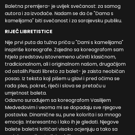
Baletna premijera- je uvijek svečanost: za samog
autora i za izvođače. Nadam se da će "Dama s
kamelijama" biti svečanost i za sarajevsku publiku.
RIJEČ LIBRETISTICE
Nije prvi puta da tužna priča u "Dami s kamelijama"
inspiriše koreografe. Zajedno sa koreografom sam
htjela predstavu istovremeno učiniti klasičnom,
tradicionalnom, ali i originalnom našom, drugačijom
od ostalih.Pisati libreto za balet- je zaista neobičan
posao. Iz teksta koji pišem u glavi i pred očima se
rađa ples, pokret, riječi i slova se pretaču u
umjetnost baleta.
Odavno surađujem sa koreografom Vasilijem
Medvedovim i veoma mi se dopadaju sve njegove
postavke. Dinamične su, pune kolorita i sa mnogo
emocija. Interesantno i lako ih je gledati. Njegove
balete baletni kritičari visoko ocjenjuju a tako sa