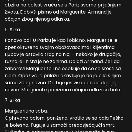
obzira na bolest vraća se u Pariz svome prijašnjem
životu. Dobivši pismo od Marguerite, Armand je
očajan zbog njenog odlaska.
6. Slika
Ponovo bal. U Parizu je kao i obično. Marguerite je
opet okružena svojim obožavaocima i klijentima.
Ljubav je ostavila trag na njoj – nekako je drugačija,
tužna je i ništa je ne zanima. Dolazi Armand. Želi da
zaboravi Marguerite i ne očekuje da će se sresti sa
njom. Opazivši je prilazi i okrivljuje je da je bila s njim
samo zbog novca. Da bi je još više ponizio daje joj
novac. Marguerite ponižena i očajna odlazi sa bala.
7. Slika
Margueritina soba.
Ophrvana bolom, ponižena, vratila se sa bala.Teško
je bolesna. Tuguje u samoći predosjećajući smrt.