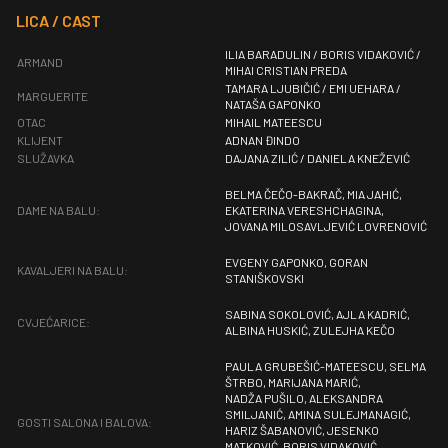
LICA / CAST
ILIA BARADULIN / BORIS VIDAKOVIĆ /
ARMAND
MIHAI CRISTIAN PREDA
TAMARA LJUBIČIĆ / EMI UEHARA /
MARGUERITE
NATAŠA GAPONKO
OTAC
MIHAIL MATEESCU
KLIJENT
ADNAN ĐINDO
SLUŽAVKA
DAJANA ZILIĆ / DANIELA KNEŽEVIĆ
BELMA ČEČO-BAKRAČ, MIA JAHIĆ,
DAME NA BALU:
EKATERINA VERESHCHAGINA,
JOVANA MILOSAVLJEVIĆ LOVRENOVIĆ
EVGENY GAPONKO, GORAN
KAVALJERI NA BALU:
STANIŠKOVSKI
SABINA SOKOLOVIĆ, AJLA KADRIĆ,
CVJEĆARICE:
ALBINA HUSKIĆ, ZULEJHA KEČO
PAULA GRUBEŠIĆ-MATEESCU, SELMA
ŠTRBO, MARIJANA MARIĆ,
NADŽA PUŠILO, ALEKSANDRA
SMILJANIĆ, AMINA SULEJMANAGIĆ,
GOSTI SALONA I BALOVA:
HARIZ ŠABANOVIĆ, JESENKO
MATKOVIĆ, BORIS VIDAKOVIĆ,