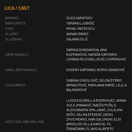
LICA / CAST
ARMAND
OLEG KARATSEV
MARGUERITE
TAMARA LJUBIČIĆ
OTAC
MIHAIL MATEESCU
KLIJENT
ADNAN ĐINDO
SLUŽAVKA
DAJANA ZILIĆ
DARIKA DUNGANOVA, ANA
DAME NA BALU:
KUZMANOVIĆ, NATAŠA GAPONKO,
JOVANA MILOSAVLJEVIĆ LOVRENOVIĆ
KAVALJERI NA BALU:
EVGENY GAPONKO, BORIS VIDAKOVIĆ
SABINA SOKOLOVIĆ, SELMA ŠTRBO
CVJEĆARICE:
ARNAUTOVIĆ, MARIJANA MARIĆ, LEJLA
BAJRAMOVIĆ
LUISA ESCAMILLA RODRIGUEZ, AMINA
SULEJMANAGIĆ, NADŽA PUŠILO,
ALEKSANDRA SMILJANIĆ, ZULEJHA
KEČO, SELMA EFENDIĆ, DENIS
ZHUCHENKO, IVAN SALONSKI, ELIO
GOSTI SALONA I BALOVA:
ARNOLDO VILLA GARCIA, TIL
ČMANČANIN, FLAVIO ALBERTO