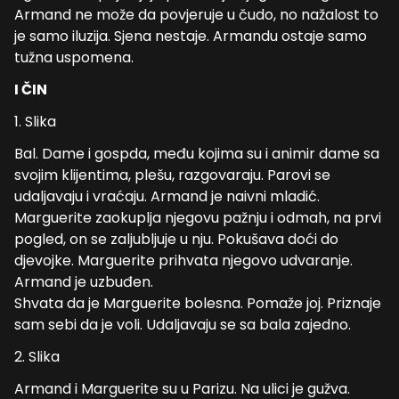
Armand ne može da povjeruje u čudo, no nažalost to
je samo iluzija. Sjena nestaje. Armandu ostaje samo
tužna uspomena.
I ČIN
1. Slika
Bal. Dame i gospda, među kojima su i animir dame sa
svojim klijentima, plešu, razgovaraju. Parovi se
udaljavaju i vraćaju. Armand je naivni mladić.
Marguerite zaokuplja njegovu pažnju i odmah, na prvi
pogled, on se zaljubljuje u nju. Pokušava doći do
djevojke. Marguerite prihvata njegovo udvaranje.
Armand je uzbuđen.
Shvata da je Marguerite bolesna. Pomaže joj. Priznaje
sam sebi da je voli. Udaljavaju se sa bala zajedno.
2. Slika
Armand i Marguerite su u Parizu. Na ulici je gužva.