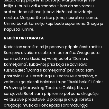
Služavka joj priprema postelju. Marguerite je sve
lošije. U bunilu vidi Armanda – kao da se vraća u
sretne dane njihove ljubavi. Nažalost priviđenje
nestaje. Marguerite je iscrpljena, nesretna i sama.
Uzima buket kamelija koje bude uspomene. Snaga je
napušta i umire.
RIJEČ KOREOGRAFA
Radostan sam što mi je ponovo pripala čast raditi u
Sarajevu u vašem osobitom pozorištu. Ovoga puta
sam radio na klasičnoj verziji baleta "Dama s
kamelijama", ljubavnoj priči koja se završava
tužno.Balet "Dama s kamelijama" prvi puta sam
postavio u St. Peterburgu u Teatru Musorgskog, a
zatim su ga plesali baletne trupe "Ruski balet" i Balet
Državnog Moravskog Teatra u Češkoj. No, za
sarajevski Balet sam pripremio potpuno drugačiju
verziju ove predstave. U pitanju je drugi libreto i
drugačija muzička koncepcija i dramaturgija.