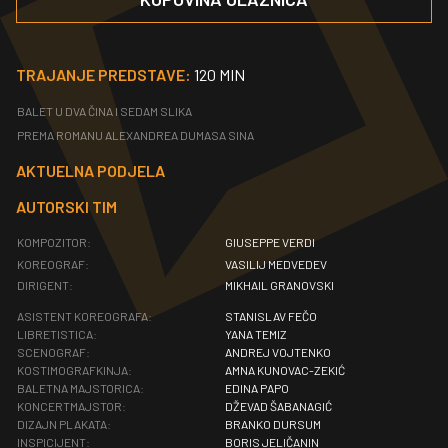
TRAJANJE PREDSTAVE:
120 MIN
BALET U DVA ČINA I SEDAM SLIKA
PREMA ROMANU ALEXANDREA DUMASA SINA
AKTUELNA PODJELA
AUTORSKI TIM
KOMPOZITOR:
GIUSEPPE VERDI
KOREOGRAF:
VASILIJ MEDVEDEV
DIRIGENT:
MIKHAIL GRANOVSKI
ASISTENT KOREOGRAFA:
STANISLAV FEČO
LIBRETISTICA:
YANA TEMIZ
SCENOGRAF:
ANDREJ VOJTENKO
KOSTIMOGRAFKINJA:
AMNA KUNOVAC-ZEKIĆ
BALETNA MAJSTORICA:
EDINA PAPO
KONCERTMAJSTOR:
DŽEVAD ŠABANAGIĆ
DIZAJN PLAKATA:
BRANKO DURSUM
INSPICIJENT:
BORIS JELIČANIN