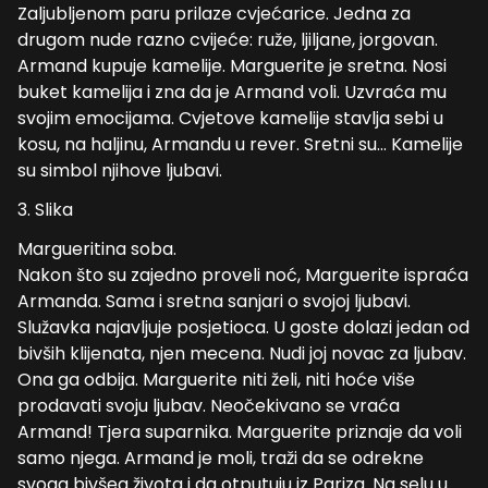
Zaljubljenom paru prilaze cvjećarice. Jedna za
drugom nude razno cvijeće: ruže, ljiljane, jorgovan.
Armand kupuje kamelije. Marguerite je sretna. Nosi
buket kamelija i zna da je Armand voli. Uzvraća mu
svojim emocijama. Cvjetove kamelije stavlja sebi u
kosu, na haljinu, Armandu u rever. Sretni su… Kamelije
su simbol njihove ljubavi.
3. Slika
Margueritina soba.
Nakon što su zajedno proveli noć, Marguerite ispraća
Armanda. Sama i sretna sanjari o svojoj ljubavi.
Služavka najavljuje posjetioca. U goste dolazi jedan od
bivših klijenata, njen mecena. Nudi joj novac za ljubav.
Ona ga odbija. Marguerite niti želi, niti hoće više
prodavati svoju ljubav. Neočekivano se vraća
Armand! Tjera suparnika. Marguerite priznaje da voli
samo njega. Armand je moli, traži da se odrekne
svoga bivšeg života i da otputuju iz Pariza. Na selu u