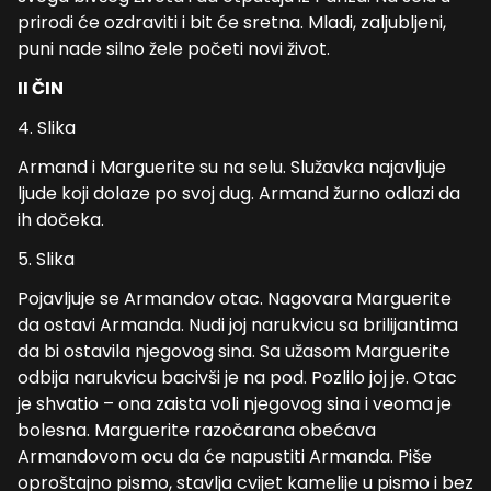
prirodi će ozdraviti i bit će sretna. Mladi, zaljubljeni,
puni nade silno žele početi novi život.
II ČIN
4. Slika
Armand i Marguerite su na selu. Služavka najavljuje
ljude koji dolaze po svoj dug. Armand žurno odlazi da
ih dočeka.
5. Slika
Pojavljuje se Armandov otac. Nagovara Marguerite
da ostavi Armanda. Nudi joj narukvicu sa brilijantima
da bi ostavila njegovog sina. Sa užasom Marguerite
odbija narukvicu bacivši je na pod. Pozlilo joj je. Otac
je shvatio – ona zaista voli njegovog sina i veoma je
bolesna. Marguerite razočarana obećava
Armandovom ocu da će napustiti Armanda. Piše
oproštajno pismo, stavlja cvijet kamelije u pismo i bez