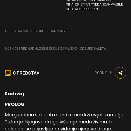
MIHAI CRISTIAN PREDA, IOAN-VASILE
SOIT, ADMIR KALKAN
ORKESTAR SARAJEVSKE FILHARMONIJE
UČENICI SREDNJE MUZIČKE ŠKOLE SARAJEVO - ODSJEK BALETA
O PREDSTAVI
PODIJELI:
Sadržaj
PROLOG
Margueritina soba: Armand u ruci drži cvijet kamelije.
Tužan je. Njegova draga više nije među živima. Iz
ogledala se pojavljuje priviđenje njegove drage.