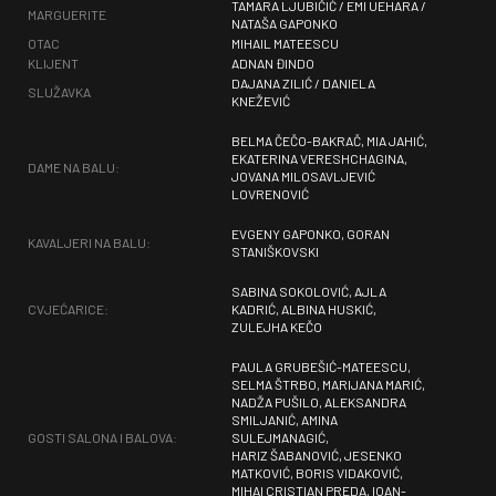
TAMARA LJUBIČIĆ / EMI UEHARA /
MARGUERITE
NATAŠA GAPONKO
OTAC
MIHAIL MATEESCU
KLIJENT
ADNAN ĐINDO
DAJANA ZILIĆ / DANIELA
SLUŽAVKA
KNEŽEVIĆ
BELMA ČEČO-BAKRAČ, MIA JAHIĆ,
EKATERINA VERESHCHAGINA,
DAME NA BALU:
JOVANA MILOSAVLJEVIĆ
LOVRENOVIĆ
EVGENY GAPONKO, GORAN
KAVALJERI NA BALU:
STANIŠKOVSKI
SABINA SOKOLOVIĆ, AJLA
CVJEĆARICE:
KADRIĆ, ALBINA HUSKIĆ,
ZULEJHA KEČO
PAULA GRUBEŠIĆ-MATEESCU,
SELMA ŠTRBO, MARIJANA MARIĆ,
NADŽA PUŠILO, ALEKSANDRA
SMILJANIĆ, AMINA
GOSTI SALONA I BALOVA:
SULEJMANAGIĆ,
HARIZ ŠABANOVIĆ, JESENKO
MATKOVIĆ, BORIS VIDAKOVIĆ,
MIHAI CRISTIAN PREDA, IOAN-