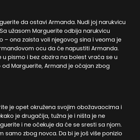
uerite da ostavi Armanda. Nudi joj narukvicu
a. Sa užasom Marguerite odbija narukvicu
atio – ona zaista voli njegovog sina i veoma je
Armandovom ocu da će napustiti Armanda.
je u pismo i bez obzira na bolest vraća se u
mo od Marguerite, Armand je očajan zbog
erite je opet okružena svojim obožavaocima i
ekako je drugačija, tužna je i ništa je ne
uerite i ne očekuje da će se sresti sa njom.
 njim samo zbog novca. Da bi je još više ponizio