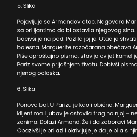
5. Slika
Pojavljuje se Armandov otac. Nagovara Marg
sa brilijantima da bi ostavila njegovog sin
bacivši je na pod. Pozlilo joj je. Otac je shv
bolesna. Marguerite razočarana obećava 
Piše oproštajno pismo, stavlja cvijet kameli
Pariz svome prijašnjem životu. Dobivši pis
njenog odlaska.
6. Slika
Ponovo bal. U Parizu je kao i obično. Margu
klijentima. Ljubav je ostavila trag na njoj – n
zanima. Dolazi Armand. Želi da zaboravi Marg
Opazivši je prilazi i okrivljuje je da je bila s