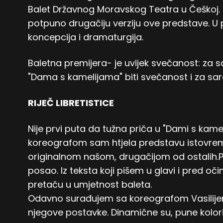
Balet Državnog Moravskog Teatra u Češkoj. 
potpuno drugačiju verziju ove predstave. U p
koncepcija i dramaturgija.
Baletna premijera- je uvijek svečanost: za
"Dama s kamelijama" biti svečanost i za sar
RIJEČ LIBRETISTICE
Nije prvi puta da tužna priča u "Dami s kame
koreografom sam htjela predstavu istovremen
originalnom našom, drugačijom od ostalih.Pis
posao. Iz teksta koji pišem u glavi i pred oči
pretaču u umjetnost baleta.
Odavno surađujem sa koreografom Vasilij
njegove postavke. Dinamične su, pune kolori