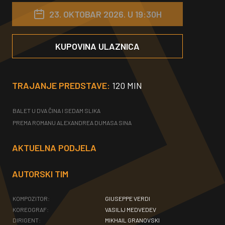
23. OKTOBAR 2026. U 19:30H
KUPOVINA ULAZNICA
TRAJANJE PREDSTAVE:
120 MIN
BALET U DVA ČINA I SEDAM SLIKA
PREMA ROMANU ALEXANDREA DUMASA SINA
AKTUELNA PODJELA
AUTORSKI TIM
KOMPOZITOR:
GIUSEPPE VERDI
KOREOGRAF:
VASILIJ MEDVEDEV
DIRIGENT:
MIKHAIL GRANOVSKI