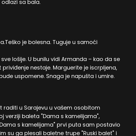
 odlazi sa bala.
la.Teško je bolesna. Tuguje u samoći
 sve lošije. U bunilu vidi Armanda – kao da se
 priviđenje nestaje. Marguerite je iscrpljena,
 bude uspomene. Snaga je napušta i umire.
t raditi u Sarajevu u vašem osobitom
j verziji baleta "Dama s kamelijama",
t "Dama s kamelijama" prvi puta sam postavio
m su ga plesali baletne trupe "Ruski balet" i