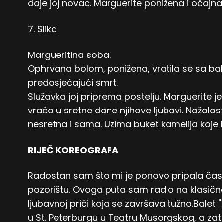
daje joj novac. Marguerite ponižena i očajna
7. Slika
Margueritina soba.
Ophrvana bolom, ponižena, vratila se sa ba
predosjećajući smrt.
Služavka joj priprema postelju. Marguerite je
vraća u sretne dane njihove ljubavi. Nažalost
nesretna i sama. Uzima buket kamelija koje
RIJEČ KOREOGRAFA
Radostan sam što mi je ponovo pripala čas
pozorištu. Ovoga puta sam radio na klasično
ljubavnoj priči koja se završava tužno.Bale
u St. Peterburgu u Teatru Musorgskog, a zati