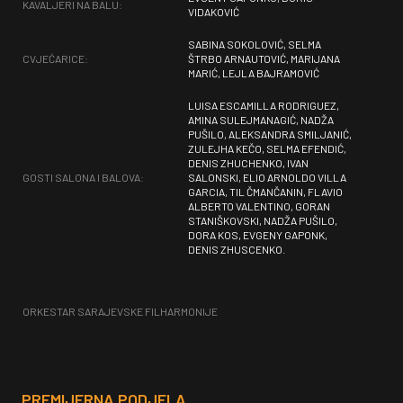
KAVALJERI NA BALU:
VIDAKOVIĆ
SABINA SOKOLOVIĆ, SELMA
CVJEĆARICE:
ŠTRBO ARNAUTOVIĆ, MARIJANA
MARIĆ, LEJLA BAJRAMOVIĆ
LUISA ESCAMILLA RODRIGUEZ,
AMINA SULEJMANAGIĆ, NADŽA
PUŠILO, ALEKSANDRA SMILJANIĆ,
ZULEJHA KEČO, SELMA EFENDIĆ,
DENIS ZHUCHENKO, IVAN
GOSTI SALONA I BALOVA:
SALONSKI, ELIO ARNOLDO VILLA
GARCIA, TIL ČMANČANIN, FLAVIO
ALBERTO VALENTINO, GORAN
STANIŠKOVSKI, NADŽA PUŠILO,
DORA KOS, EVGENY GAPONK,
DENIS ZHUSCENKO.
ORKESTAR SARAJEVSKE FILHARMONIJE
PREMIJERNA PODJELA