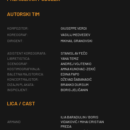
AUTORSKI TIM
KOMPOZITOR:
GIUSEPPE VERDI
KOREOGRAF:
VASILIJ MEDVEDEV
DIRIGENT:
MIKHAIL GRANOVSKI
ASISTENT KOREOGRAFA:
STANISLAV FEČO
LIBRETISTICA:
YANA TEMIZ
SCENOGRAF:
ANDREJ VOJTENKO
KOSTIMOGRAFKINJA:
AMNA KUNOVAC-ZEKIĆ
BALETNA MAJSTORICA:
EDINA PAPO
KONCERTMAJSTOR:
DŽEVAD ŠABANAGIĆ
DIZAJN PLAKATA:
BRANKO DURSUM
INSPICIJENT:
BORIS JELIČANIN
LICA / CAST
ILIA BARADULIN / BORIS
ARMAND
VIDAKOVIĆ / MIHAI CRISTIAN
PREDA