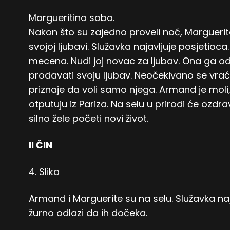
Margueritina soba.
Nakon što su zajedno proveli noć, Margueri
svojoj ljubavi. Služavka najavljuje posjetioca
mecena. Nudi joj novac za ljubav. Ona ga odbij
prodavati svoju ljubav. Neočekivano se vra
priznaje da voli samo njega. Armand je moli,
otputuju iz Pariza. Na selu u prirodi će ozdravi
silno žele početi novi život.
II ČIN
4. Slika
Armand i Marguerite su na selu. Služavka naj
žurno odlazi da ih dočeka.