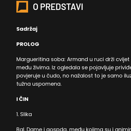
O PREDSTAVI
Sadržaj
PROLOG
Margueritina soba: Armand u ruci drži cvijet 
među živima. Iz ogledala se pojavljuje pri
povjeruje u čudo, no nažalost to je samo il
tužna uspomena.
I ČIN
1. Slika
Bal. Dame i gospda, među kojima su i animir