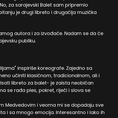
No, za sarajevski Balet sam pripremio
itanju je drugi libreto i drugačija muzička
 samog autora i za izvođače. Nadam se da će
ajevsku publiku.
lijama" inspiriše koreografe. Zajedno sa
o učiniti klasičnom, tradicionalnom, ali i
ati libreto za balet- je zaista neobičan
ma se rađa ples, pokret, riječi i slova se
em Medvedovim i veoma mi se dopadaju sve
ta i sa mnogo emocija. Interesantno i lako ih