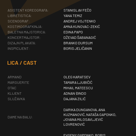
ASISTENT KOREOGRAFA:
STANISLAV FEČO
LIBRETISTICA:
YANA TEMIZ
SCENOGRAF:
ANDREJ VOJTENKO
KOSTIMOGRAFKINJA:
AMNA KUNOVAC-ZEKIĆ
BALETNA MAJSTORICA:
EDINA PAPO
KONCERTMAJSTOR:
DŽEVAD ŠABANAGIĆ
DIZAJN PLAKATA:
BRANKO DURSUM
INSPICIJENT:
BORIS JELIČANIN
LICA / CAST
ARMAND
OLEG KARATSEV
MARGUERITE
TAMARA LJUBIČIĆ
OTAC
MIHAIL MATEESCU
KLIJENT
ADNAN ĐINDO
SLUŽAVKA
DAJANA ZILIĆ
DARIKA DUNGANOVA, ANA
KUZMANOVIĆ, NATAŠA GAPONKO,
DAME NA BALU:
JOVANA MILOSAVLJEVIĆ
LOVRENOVIĆ
EVGENY GAPONKO, BORIS