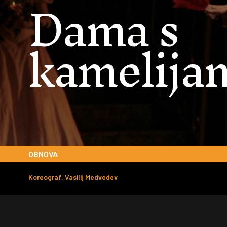
Dama s
kamelija
OBNOVA
Koreograf: Vasilij Medvedev