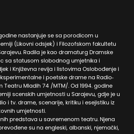
 godine nastanjuje se sa porodicom u
miji (Likovni odsjek) i Filozofskom fakultetu
 Sarajevu. Radila je kao dramaturg Dramske
sac sa statusom slobodnog umjetnika i
ek i Književna revija i listovima Oslobođenje i
eksperimentalne i poetske drame na Radio‐
 Teatru Mladih 74 /MTM/. Od 1994. godine
iji scenskih umjetnosti u Sarajevu, gdje je u
 tv. drame, scenarije, kritiku i esejistiku iz
ikovnih umjetnosti.
ojnih predstava u savremenom teatru. Njena
 prevođene su na engleski, albanski, njemački,