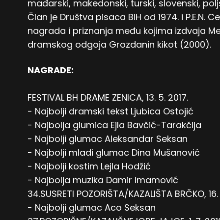
mađarski, makedonski, turski, slovenski, poljsk
Član je Društva pisaca BiH od 1974. i P.E.N. Cen
nagrada i priznanja među kojima izdvaja 
dramskog odgoja Grozdanin kikot (2000).
NAGRADE:
FESTIVAL BH DRAME ZENICA, 13. 5. 2017.
- Najbolji dramski tekst Ljubica Ostojić
- Najbolja glumica Ejla Bavčić-Tarakčija
- Najbolji glumac Aleksandar Seksan
- Najbolji mladi glumac Dina Mušanović
- Najbolji kostim Lejla Hodžić
- Najbolja muzika Damir Imamović
34.SUSRETI POZORIŠTA/KAZALIŠTA BRČKO, 16. 11
- Najbolji glumac Aco Seksan