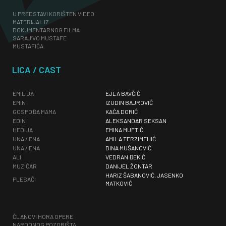
U PREDSTAVI KORIŠTEN VIDEO
MATERIJAL IZ
DOKUMENTARNOG FILMA
SARAJ’VO MUSTAFE
MUSTAFIĆA.
LICA / CAST
EMILIJA
EJLA BAVČIĆ
EMIN
IZUDIN BAJROVIĆ
GOSPOĐA MAMA
KAĆA DORIĆ
EDIN
ALEKSANDAR SEKSAN
HEDIJA
EMINA MUFTIĆ
UNA / ENA
AMILA TERZIMEHIĆ
UNA / ENA
DINA MUŠANOVIĆ
ALI
VEDRAN ĐEKIĆ
MUZIČAR
DANIJEL ŽONTAR
HARIZ ŠABANOVIĆ, JASENKO
PLESAČI
MATKOVIĆ
ČLANOVI HORA OPERE
NARODNOG POZORIŠTA