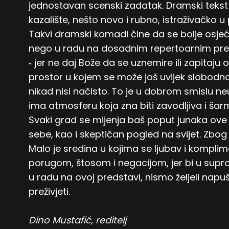
jednostavan scenski zadatak. Dramski tekst
kazalište, nešto novo i rubno, istraživačko u
Takvi dramski komadi čine da se bolje osje
nego u radu na dosadnim repertoarnim pre
‐ jer ne daj Bože da se uznemire ili zapitaju 
prostor u kojem se može još uvijek slobodno
nikad nisi načisto. To je u dobrom smislu neun
ima atmosferu koja zna biti zavodljiva i šarm
Svaki grad se mijenja baš poput junaka ove 
sebe, kao i skeptičan pogled na svijet. Zbog 
Malo je sredina u kojima se ljubav i kompl
porugom, štosom i negacijom, jer bi u supro
u radu na ovoj predstavi, nismo željeli napu
preživjeti.
Dino Mustafić, reditelj