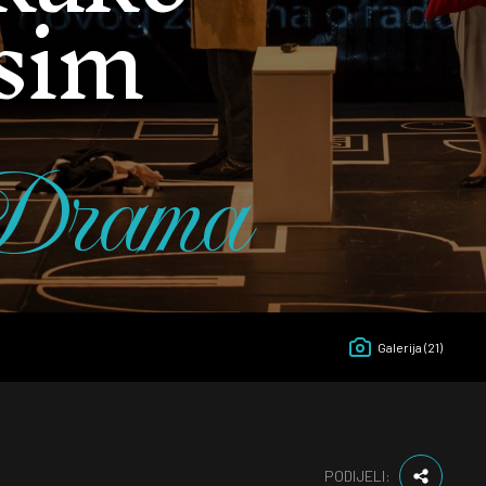
osim
Drama
Galerija
(21)
PODIJELI: