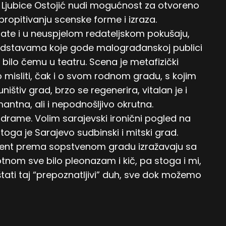
 Ljubice Ostojić nudi mogućnost za otvoreno
 propitivanju scenske forme i izraza.
ćate i u neuspjelom redateljskom pokušaju,
dstavama koje gode malograđanskoj publici
o bilo čemu u teatru. Scena je metafizički
 misliti, čak i o svom rodnom gradu, s kojim
ištiv grad, brzo se regenerira, vitalan je i
antna, ali i nepodnošljivo okrutna.
drame. Volim sarajevski ironični pogled na
toga je Sarajevo sudbinski i mitski grad.
iment prema sopstvenom gradu izražavaju sa
tnom sve bilo pleonazam i kič, pa stoga i mi,
štati taj “prepoznatljivi” duh, sve dok možemo