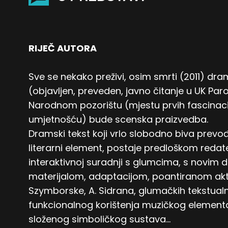
RIJEČ AUTORA
Sve se nekako preživi, osim smrti (2011) dra
(objavljen, preveden, javno čitanje u UK P
Narodnom pozorištu (mjestu prvih fascinacij
umjetnošću) bude scenska praizvedba.
Dramski tekst koji vrlo slobodno biva prevo
literarni element, postaje predloškom reda
interaktivnoj suradnji s glumcima, s novim
materijalom, adaptacijom, poantiranom aktu
Szymborske, A. Sidrana, glumačkih tekstualnih
funkcionalnog korištenja muzičkog elementa
složenog simboličkog sustava…