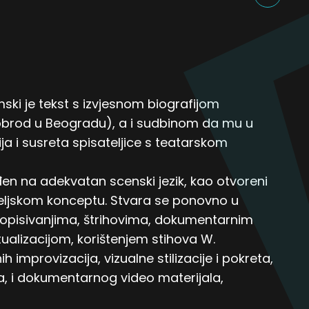
mski je tekst s izvjesnom biografijom
arobrod u Beogradu), a i sudbinom da mu u
a i susreta spisateljice s teatarskom
đen na adekvatan scenski jezik, kao otvoreni
teljskom konceptu. Stvara se ponovno u
 dopisivanjima, štrihovima, dokumentarnim
alizacijom, korištenjem stihova W.
 improvizacija, vizualne stilizacije i pokreta,
, i dokumentarnog video materijala,