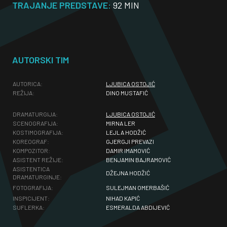
TRAJANJE PREDSTAVE:
92 MIN
AUTORSKI TIM
AUTORICA:
LJUBICA OSTOJIĆ
REŽIJA:
DINO MUSTAFIĆ
DRAMATURGIJA:
LJUBICA OSTOJIĆ
SCENOGRAFIJA:
MIRNA LER
KOSTIMOGRAFIJA:
LEJLA HODŽIĆ
KOREOGRAF:
GJERGJI PREVAZI
KOMPOZITOR:
DAMIR IMAMOVIĆ
ASISTENT REŽIJE:
BENJAMIN BAJRAMOVIĆ
ASISTENTICA
DŽEJNA HODŽIĆ
DRAMATURGINJE:
FOTOGRAFIJA:
SULEJMAN OMERBAŠIĆ
INSPICIJENT:
NIHAD KAPIĆ
SUFLERKA:
ESMERALDA ABDIJEVIĆ