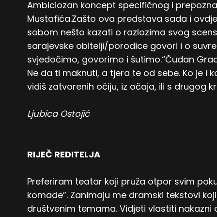
Ambiciozan koncept specifičnog i prepoznat
Mustafića.Zašto ova predstava sada i ovdje
sobom nešto kazati o razlozima svog scensko
sarajevske obitelji/porodice govori i o su
svjedočimo, govorimo i šutimo.“Čudan Grad.
Ne da ti maknuti, a tjera te od sebe. Ko je i 
vidiš zatvorenih očiju, iz očaja, ili s drugog kr
Ljubica Ostojić
RIJEČ REDITELJA
Preferiram teatar koji pruža otpor svim pokuš
komade”. Zanimaju me dramski tekstovi koji
društvenim temama. Vidjeti vlastiti nakazni