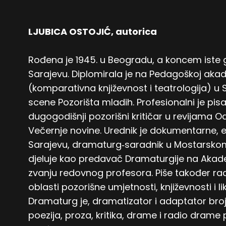
LJUBICA OSTOJIĆ, autorica
Rođena je 1945. u Beogradu, a koncem iste
Sarajevu. Diplomirala je na Pedagoškoj akade
(komparativna književnost i teatrologija) u
scene Pozorišta mladih. Profesionalni je pi
dugogodišnji pozorišni kritičar u revijama Odj
Večernje novine. Urednik je dokumentarne, 
Sarajevu, dramaturg‐saradnik u Mostarskom
djeluje kao predavač Dramaturgije na Akadem
zvanju redovnog profesora. Piše također radio i
oblasti pozorišne umjetnosti, književnosti i l
Dramaturg je, dramatizator i adaptator br
poezija, proza, kritika, drame i radio drame