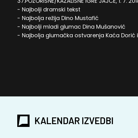
37.POZORIŠNE/KAZALIŠNE IGRE JAJCE, 1. 7. 201
- Najbolji dramski tekst
- Najbolja režija Dino Mustafić
- Najbolji mladi glumac Dina Mušanović
- Najbolja glumačka ostvarenja Kaća Dorić 
KALENDAR IZVEDBI