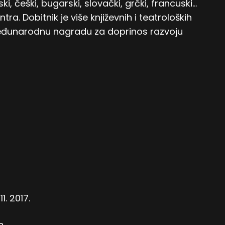
i, češki, bugarski, slovački, grčki, francuski…
tra. Dobitnik je više književnih i teatroloških
Međunarodnu nagradu za doprinos razvoju
. 2017.