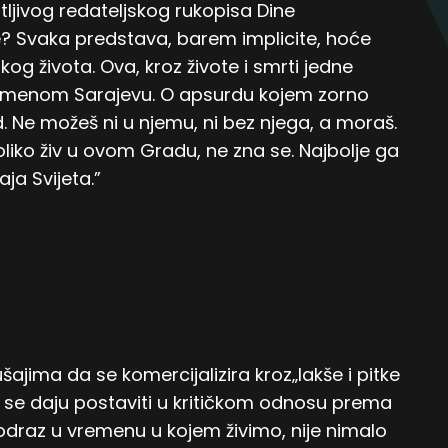
ljivog redateljskog rukopisa Dine
? Svaka predstava, barem implicite, hoće
g života. Ova, kroz živote i smrti jedne
vremenom Sarajevu. O apsurdu kojem zorno
 Ne možeš ni u njemu, ni bez njega, a moraš.
koliko živ u ovom Gradu, ne zna se. Najbolje ga
aja Svijeta.”
ajima da se komercijalizira kroz„lakše i pitke
 se daju postaviti u kritičkom odnosu prema
 odraz u vremenu u kojem živimo, nije nimalo