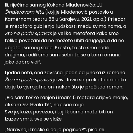
Ili, riječima samog Kokana Mladenovića: „U
Šindlerovom liftu
(koji je Mladenović postavio u
Kamernom teatru 55 u Sarajevu, 2021. op.a.) Prijedor
je metafora gubljenja ljudskosti među svima nama, a
Što na podu spavaš
je velika metafora kako smo
toliko povezani da ne možete ubiti drugoga, a da ne
ubijete i samog sebe. Prosto, to što smo radili
drugima, radili smo sami sebi i to se u tom romanu
jako dobro vidi“.
I jedna nota, ona završna: jedan od junaka iz romana
Što na podu spavaš
je živ. Javio se preko facebooka
da je to vjerojatno on, nakon što je pročitao roman.
„Bio sam teško ranjen i imam 5 metara crijeva manje,
ali sam živ. Hvala Ti!”, napisao mi je.
Sve je, kaže, povezao, i taj lik samo može biti on.
Izuzev smrti, sve se slaže.
„Naravno, izmislio si da je poginuo?”, piše mi.