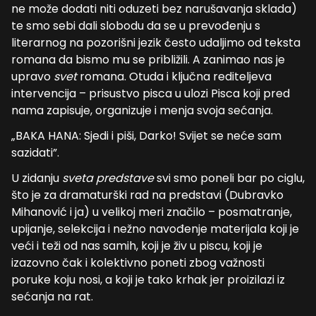
ne može dodati niti oduzeti bez narušavanja sklada)
te smo sebi dali slobodu da se u prevođenju s
literarnog na pozorišni jezik često udaljimo od teksta
romana da bismo mu se približili. A zanimao nas je
upravo
svet
romana. Otuda i ključna rediteljeva
intervencija – prisustvo pisca u ulozi Pisca koji pred
nama zapisuje, organizuje i menja svoja sećanja.
„BAKA HANA: Sjedi i piši, Darko! Svijet se neće sam
sazidati”.
U zidanju
sveta predstave
svi smo poneli bar po ciglu,
što je za dramaturški rad na predstavi (Dubravko
Mihanović i ja) u velikoj meri značilo – posmatranje,
upijanje, selekcija i nežno navođenje materijala koji je
veći i teži od nas samih, koji je živ u piscu, koji je
izazovno čak i kolektivno poneti zbog važnosti
poruke koju nosi, a koji je tako krhak jer proizilazi iz
sećanja na rat.