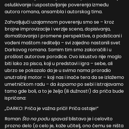
osluškivanje i uspostavljanje poverenja između
autora romana, ansambla i autorskog tima.
Zahvaljujući uzajamnom poverenju smo se – kroz
brojne improvizacije i verzije scena, dopisivanja,
domaštavanja i promene perspektive, a podsticani i
vođeni maštom reditelja – svi zajedno nastanili svet
Darkovog romana. Samim tim smo zakoračili i u
prošlost autorove porodice. Ovo iskustvo nije moglo
biti lako za pisca, koji u predstavi i igra – sebe, ali
ubrzo se pokazalo da je u svima nama proradio
unutrašnji motor – koji nas i inače tera da se izlažemo
umetničkom radu – da
kopamo
po sebi i istrajavamo
tamo gde boli, a to je želja (ili dužnost!) da priča bude
ispričana:
„DARKO: Priča je važna priči! Priča ostaje!”
Roman
Što na podu spavaš
blistavo je i celovito
prozno delo (a celo je, kaže učitelj, ono čemu se ništa