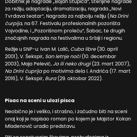
Dobitnik je nagrade „Bojan Stupica“, Sterijine nagrade
za režiju, adaptaciju, dramatizaciju, nagrada „Novi
Tvrđava teatar“, Nagrada za najbolju režiju (
Na Drini
ćurpija
, na 67. Festivalu profesionalnih pozorišta
Vojvodine, i „Pozorišnom proleću“, Šabac, te drugih
značajnih nagrada na festivalima u Srbiji i regionu.
Režije u SNP-u: Ivan M. Lalić,
Cuba libre
(30. april
2001), V. Šekspir,
San letnje noći
(10. decembar
2003), Maja Pelević,
Ja ili neko drugi
(23. mart 2007),
Na Drini ćuprija
po motivima dela I. Andrića (17. mart
2016), V. Šekspir,
Bura
(29. oktobar 2022).
Pisac na sceni
u ulozi pisca
Neobično je i veliko, i strašno, i začudno biti na sceni
onaj koji je napisao roman po kojem je Majstor Kokan
Mladenović uradio predstavu.