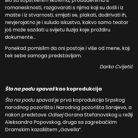
Biti sa sopstvenim likovima, probuđenima iz
romanesknosti, razgovarati s njima koji su došli i iz
mašte i iz stvarnosti, smijati se, plakati, dodirivati ih,
nevjerojatno je i suludo iskustvo, kakvo samo teatar
još može sazdati u svijetu iluzija koje proždiru
dokumente...
Ponekad pomislim da oni postoje i više od mene, koji
tek sebe samoga predstavljam.
Darko Cvijetić
Što na podu spavaš
kao k
oprodukcij
a
Što na podu spavaš
je prva koprodukcija Srpskog
narodnog pozorišta i Narodnog pozorišta Sarajevo, a
nakon predstave
Odisej
Gorana Stefanovskog u režiji
Aleksandra Popovskog, druga sa zagrebačkim
Dramskim kazalištem „Gavella“.