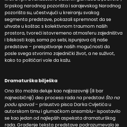
Srpskog narodnog pozorišta i sarajevskog Narodnog
pozorišta su, učestvujući u kreiranju svakog
segmenta predstave, pokazali spremnost da se
uhvate u koštac s kolektivnom traumom naših
prostora, tvoreći istovremeno atmosferu zajedništva
i bliskosti koja, sama po sebi, ispunjava cilj naše
predstave – preispitivanje naših mogućnosti da
posle svega stvorimo zajednički život, a ne suživot,
kako to političari vole da kažu.
Dramaturška b
ilješka
Ono što možda deluje kao najizazovniji (ili bar
najneobičniji) deo procesa rada na predstavi
Što na
podu spavaš
– prisustvo pisca Darka Cvijetića u
autorskom timu i glumačkom ansamblu– ispostavilo
se kao jedan od najlepših aspekata dramaturškog
rada. Građenje teksta predstave podrazumevalo je