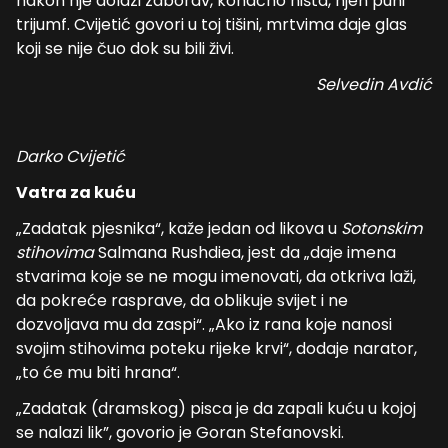
nakon nje dolazi zaborav, konačno ništa, njen puni
trijumf. Cvijetić govori u toj tišini, mrtvima daje glas
koji se nije čuo dok su bili živi.
Selvedin Avdić
Darko Cvijetić
Vatra za kuću
„Zadatak pjesnika“, kaže jedan od likova u
Sotonskim
stihovima
Salmana Rushdiea, jest da „daje imena
stvarima koje se ne mogu imenovati, da otkriva laži,
da pokreće rasprave, da oblikuje svijet i ne
dozvoljava mu da zaspi“. „Ako iz rana koje nanosi
svojim stihovima poteku rijeke krvi“, dodaje narator,
„to će mu biti hrana“.
„Zadatak (dramskog) pisca je da zapali kuću u kojoj
se nalazi lik”, govorio je Goran Stefanovski.