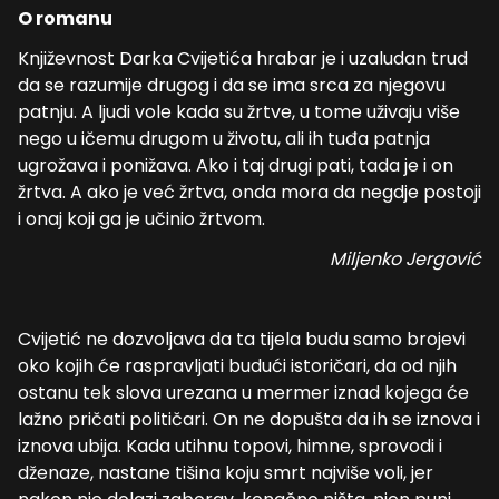
O romanu
Književnost Darka Cvijetića hrabar je i uzaludan trud
da se razumije drugog i da se ima srca za njegovu
patnju. A ljudi vole kada su žrtve, u tome uživaju više
nego u ičemu drugom u životu, ali ih tuđa patnja
ugrožava i ponižava. Ako i taj drugi pati, tada je i on
žrtva. A ako je već žrtva, onda mora da negdje postoji
i onaj koji ga je učinio žrtvom.
Miljenko Jergović
Cvijetić ne dozvoljava da ta tijela budu samo brojevi
oko kojih će raspravljati budući istoričari, da od njih
ostanu tek slova urezana u mermer iznad kojega će
lažno pričati političari. On ne dopušta da ih se iznova i
iznova ubija. Kada utihnu topovi, himne, sprovodi i
dženaze, nastane tišina koju smrt najviše voli, jer