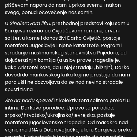
piščevom naporu da nam, uprkos svemu i nakon
svega, ponudi očovečenje nas samih.
U
Šindlerovom liftu
, prethodnoj predstavi koju sam u
Sarajevu režirao po Cvjetićevom romanu, crveni
soliter, u kome i danas živi Darko Cvijetić, postaje
metafora Jugoslavije i njene katastrofe. Pogrom i
stradanje muslimanskog stanovništva Prijedora, od
dojučerašnjih komšija (a uslov prave tragedije je,
kako Aristotel kaže, da u njoj stradaju „bližnji“), Darko
dovodi do munkovskog krika koji ne prestaje da nam
para uši i ne dozvoljava da se nad nevino stradale
spusti tišina.
Što na podu spavaš
iz kolektiviteta solitera prelazi u
intimu Darkove porodice. Upravo ta porodica,
srpsko/hrvatsko/ukrajinsko/jevrejska, postaje
metafora jugoslovenske tragedije. Od masakra nad
vojnicima JNA u Dobrovoljačkoj ulici u Sarajevu, preko