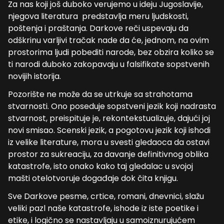
Za nas koji još duboko verujemo u ideju Jugoslavije,
njegova literatura predstavlja meru ljudskosti,
poštenja i praštanja. Darkove reči uspevaju da
odškrinu varljivi tračak nade da će, jednom, na ovim
prostorima ljudi pobediti narode, bez obzira koliko se
ti narodi duboko zakopavaju u falsifikate sopstvenih
novijih istorija.
Pozorište ne može da se utrkuje sa strahotama
stvarnosti. Ono poseduje sopstveni jezik koji nadrasta
stvarnost, preispituje je, rekontekstualizuje, dajući joj
novi smisao. Scenski jezik, a pogotovu jezik koji ishodi
iz velike literature, mora u svesti gledaoca da ostavi
prostor za sukreaciju, za davanje definitivnog oblika
katastrofe, isto onako kako taj gledalac u svojoj
mašti otelotvoruje događaje dok čita knjigu.
Sve Darkove pesme, crtice, romani, dnevnici, slažu
veliki pazl naše katastrofe, ishode iz iste poetike i
etike, i logično se nastavljaju u samoiznurujućem