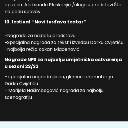
epizodu Aleksandri Pleskonjić /uloga u predstavi Što
na podu spavaš
10. festival “Novi tvrđava teatar“
-Nagrada za najbolju predstavu
-
Spеcijalna nagrada za tеkst i izvеdbu Darku Cvijetiću
-Najbolja režija Kokan Mladenović
Nagrade NPS za najbolja umjetnička ostvarenja
u sezoni 22/23
- specijalna nagrada piscu, glumcu i dramaturgu
Darku Cvijetiću
- Marijela Hašimbegović nagrada za najbolju
scenografiju