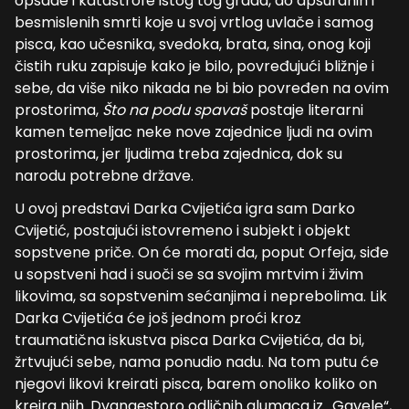
opsade i katastrofe istog tog grada, do apsurdnih i
besmislenih smrti koje u svoj vrtlog uvlače i samog
pisca, kao učesnika, svedoka, brata, sina, onog koji
čistih ruku zapisuje kako je bilo, povređujući bližnje i
sebe, da više niko nikada ne bi bio povređen na ovim
prostorima,
Što na podu spavaš
postaje literarni
kamen temeljac neke nove zajednice ljudi na ovim
prostorima, jer ljudima treba zajednica, dok su
narodu potrebne države.
U ovoj predstavi Darka Cvijetića igra sam Darko
Cvijetić, postajući istovremeno i subjekt i objekt
sopstvene priče. On će morati da, poput Orfeja, siđe
u sopstveni had i suoči se sa svojim mrtvim i živim
likovima, sa sopstvenim sećanjima i neprebolima. Lik
Darka Cvijetića će još jednom proći kroz
traumatična iskustva pisca Darka Cvijetića, da bi,
žrtvujući sebe, nama ponudio nadu. Na tom putu će
njegovi likovi kreirati pisca, barem onoliko koliko on
kreira njih. Dvanaestoro odličnih glumaca iz „Gavele“,