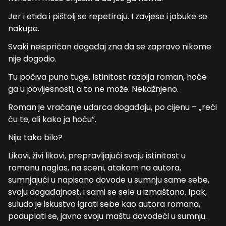
Jer i etida i pištolj se repetiraju. I zavjese i jabuke se
nakupe.
Svaki neispričan događaj zna da se zapravo nikome
nije dogodio.
Tu počiva puno tuge. Istinitost razbija roman, hoće
ga u povijesnosti, a to ne može. Nekažnjeno.
Roman je vraćanje udarca događaju, po cijenu – „reći
ću te, ali kako ja hoću”.
Nije tako bilo?
Likovi, živi likovi, prepravljajući svoju istinitost u
romanu naglas, na sceni, atakom na autora,
sumnjajući u napisano dovode u sumnju same sebe,
svoju događajnost, i sami se sele u izmaštano. Ipak,
suludo je iskustvo igrati sebe kao autora romana,
poduplati se, javno svoju maštu dovodeći u sumnju.