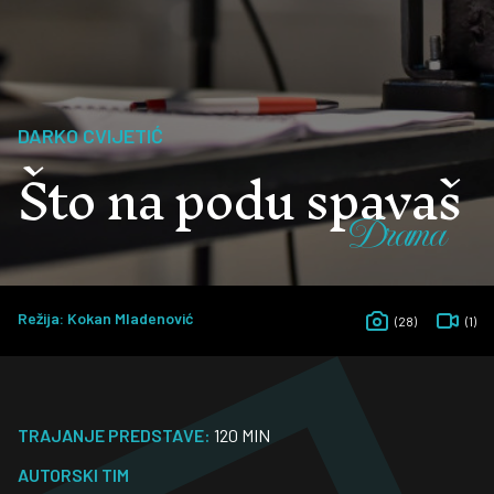
DARKO CVIJETIĆ
Što na podu spavaš
Drama
Režija: Kokan Mladenović
(28)
(1)
TRAJANJE PREDSTAVE:
120 MIN
AUTORSKI TIM