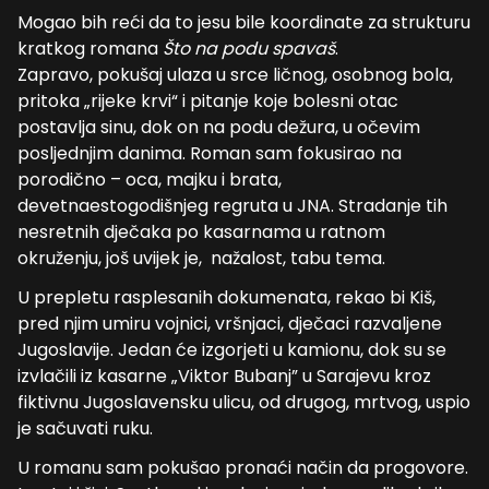
Mogao bih reći da to jesu bile koordinate za strukturu
kratkog romana
Što na podu spavaš
.
Zapravo, pokušaj ulaza u srce ličnog, osobnog bola,
pritoka „rijeke krvi“ i pitanje koje bolesni otac
postavlja sinu, dok on na podu dežura, u očevim
posljednjim danima. Roman sam fokusirao na
porodično – oca, majku i brata,
devetnaestogodišnjeg regruta u JNA. Stradanje tih
nesretnih dječaka po kasarnama u ratnom
okruženju, još uvijek je, nažalost, tabu tema.
U prepletu rasplesanih dokumenata, rekao bi Kiš,
pred njim umiru vojnici, vršnjaci, dječaci razvaljene
Jugoslavije. Jedan će izgorjeti u kamionu, dok su se
izvlačili iz kasarne „Viktor Bubanj” u Sarajevu kroz
fiktivnu Jugoslavensku ulicu, od drugog, mrtvog, uspio
je sačuvati ruku.
U romanu sam pokušao pronaći način da progovore.