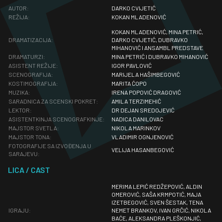
AUTOR:
DARKO CVIJETIĆ
REŽIJA:
KOKAN MLADENOVIĆ
KOKAN MLADENOVIĆ, MINA PETRIĆ,
DRAMATIZACIJA:
DARKO CVIJETIĆ, DUBRAVKO
MIHANOVIĆ I ANSAMBL PREDSTAVE
DRAMATURZI:
MINA PETRIĆ I DUBRAVKO MIHANOVIĆ
ASISTENT REŽIJE:
IGOR PAVLOVIĆ
SCENOGRAFIJA:
MARIJELA HAŠIMBEGOVIĆ
KOSTIMOGRAFIJA:
MARITA ĆOPO
MUZIKA:
IRENA POPOVIĆ DRAGOVIĆ
SARADNICA ZA SCENSKI POKRET:
AMILA TERZIMEHIĆ
LEKTOR:
DR DEJAN SREDOJEVIĆ
ASISTENTKINJA SCENOGRAFKINJE:
NADICA DANILOVAC
MAJSTOR SVETLA:
NIKOLA MARINKOV
MAJSTOR TONA:
VLADIMIR OGNJENOVIĆ
FOTOGRAFIJE SA IZVOĐENJA U
VELIJA HASANBEGOVIĆ
SARAJEVU:
LICA / CAST
MERIMA LEPIĆ REDŽEPOVIĆ, ALDIN
OMEROVIĆ, SAŠA KRMPOTIĆ, MAJA
IZETBEGOVIĆ, SVEN ŠESTAK, TENA
IGRAJU:
NEMET BRANKOV, IVAN GRČIĆ, NIKOLA
BAĆE, ALEKSANDRA PLEŠKONJIĆ,