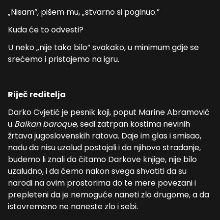
„Nisam”, pišem mu, „stvarno si poginuo.”
Kuda će to odvesti?
U neko „nije tako bilo” svakako, u minimum gdje se
srećemo i pristajemo na igru.
Riječ reditelja
Darko Cvjetić je pesnik koji, poput Marine Abramović
u
Balkan baroque
, sedi zatrpan kostima nevinih
žrtava jugoslovenskih ratova. Daje im glas i smisao,
nadu da nisu uzalud postojali i da njihovo stradanje,
budemo li znali da čitamo Darkove knjige, nije bilo
uzaludno, i da ćemo nakon svega shvatiti da su
narodi na ovim prostorima do te mere povezani i
prepleteni da je nemoguće naneti zlo drugome, a da
istovremeno ne naneste zlo i sebi.