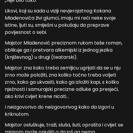
„Nije bilo tako.“
Likovi, koji su sada u viziji nevjerojatnog Kokana
Mladenovića živi glumci, imaju mi reći neke svoje
istine, ljuti su, smiješni u pokušaju da preprave
povijesnost o sebi.
Majstor Mladenović preciznom rukom teše roman,
oblikuje ga i pretvara alkemijski iz jednog jezika
(književnog) u drugi (teatarski).
Majstor zna kako treba zemljicu ugrijati da se u nju
zrno može položiti, zna koliko točno treba voljeti
zrno, kako ga ukvasiti, kako ga izložiti kapi, s koliko
nježnosti i samurajski precizne odluke ga presjeći,
ako krivi cvijet krene nicati…
I neizgovorivo do neizgovorivog kako da izgori u
kriknutom.
Majstor osluškuje, traži, sluša, šuti, oprašta i cvijet se
mirisom može onjušiti a da još ga nema.