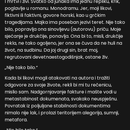
I mrtvi i živi. Svatko od junaka ima jednu repliku, krik,
poglavlje u romanu. Monodramu. Jer, moji likovi,
fiktivni ili faktivni, govore horski, kao u grčkim
tragedijama. Majka ima poseban jezivi teret. Nije tako
bilo, popravlja ona sinovljevu (autorovu) priču. Moje
sjećanje je drukčije, ponavlja. Ona bi to, misli, drukčije
rekla, ne tako ogoljeno, jer ona se čuva da ne huli na
život, na sudbinu. Da joj drugi sin, brat moj,
regrutovani devetnaestogodišnjak, ostane živ.
„Nije tako bilo.“
Kada bi likovi mogli atakovati na autora i tražiti
odgovore za svoje živote, rekli bi mi tu rečenicu,
mislio sam. Nadgornjavanje fakture i mašte vodi u
metastabinost dokumenata, svakako neuspješnu.
Povratak iz poljuljane stabilnosti dokumentima
nimalo nije lak, i prolazi teritorijem alegorija, sumnji,
metafora.