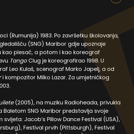
oci (Rumunija) 1983. Po završetku školovanja,
 gledališču (SNG) Maribor gdje upoznaje
 kao plesač, a potom i kao koreograf
tavu
Tango
Clug je koreografirao 1998. U
af Leo Kulaš, scenograf Marko Japelj, a od
r
i kompozitor Milko Lazar. Za umjetničkog
003.
uliete
(2005), na muziku Radioheada, privukla
 Sa Baletom SNG Maribor predstavlja svoje
m svijeta: Jacob’s Pillow Dance Festival (USA),
ersburg), Festival prvih (Pittsburgh), Festival