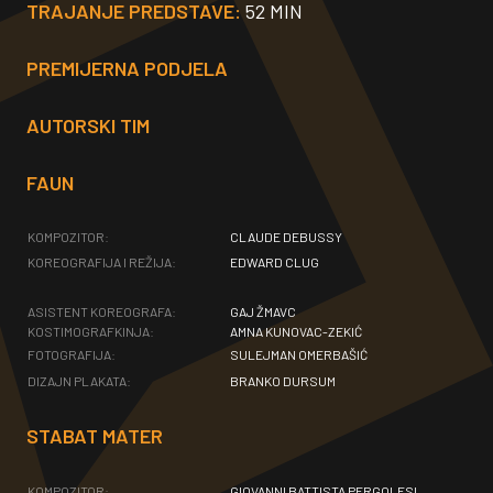
TRAJANJE PREDSTAVE:
52 MIN
PREMIJERNA PODJELA
AUTORSKI TIM
FAUN
KOMPOZITOR:
CLAUDE DEBUSSY
KOREOGRAFIJA I REŽIJA:
EDWARD CLUG
ASISTENT KOREOGRAFA:
GAJ ŽMAVC
KOSTIMOGRAFKINJA:
AMNA KUNOVAC-ZEKIĆ
FOTOGRAFIJA:
SULEJMAN OMERBAŠIĆ
DIZAJN PLAKATA:
BRANKO DURSUM
STABAT MATER
KOMPOZITOR:
GIOVANNI BATTISTA PERGOLESI