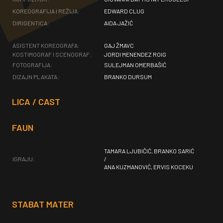
KOREOGRAFIJA I REŽIJA:
EDWARD CLUG
DIRIGENTICA:
AIDA JAŽIĆ
ASISTENT KOREOGRAFA:
GAJ ŽMAVC
KOSTIMOGRAF I SCENOGRAF:
JORDI MENENDEZ ROIG
FOTOGRAFIJA:
SULEJMAN OMERBAŠIĆ
DIZAJN PLAKATA:
BRANKO DURSUM
LICA / CAST
FAUN
TAMARA LJUBIČIĆ, BRANKO SARIĆ
IGRAJU:
/
ANA KUZMANOVIĆ, ERVIS KOCEKU
STABAT MATER