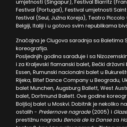
umjetnosti (Singapur), Festival Biarritz (Fran
Festival (Portugal), Festival umjetnosti Sa
festival (Seul, Južna Koreja), Teatro Piccolo
Belgiji, Italiji i u gotovo svim republikama bi
Značajna je Clugova saradnja sa Baletima Stu
koreografija.
Posljednjih godina sarađuje i sa Nizozemsk
i za Kraljevski flamanski balet, Bečki državni 
Essen, Rumunski nacionalni balet u Bukurešt
Rijeka, Bitef Dance Company u Beogradu, Ukra
balet Munchen, Augsburg Ballett, West Austra
balet, Dortmund Ballett. Ove godine koreog
Boljšoj balet u Moskvi. Dobitnik je nekoliko
ostalih -
Prešernove nagrade
(2005) i
Glaze
prestižnu nagradu
Benois de la Danse
za
H