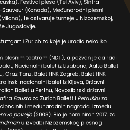
cuska), Festival plesa (Tel Aviv), Sintra
int-Sauveur (Kanada), Međunarodni plesni
 (Milano), te ostvaruje turneje u Nizozemskoj,
vše Jugoslavije.
ttgart i Zurich za koje je uradio nekoliko
im plesnim teatrom (NDT), a pozvan je da radi
balet, Nacionalni balet iz Lisabona, Aalto Ballet
u, Graz Tanz, Balet HNK Zagreb, Balet HNK
jinski nacionalni balet iz Kijeva, Državni
lian Ballet u Perthu, Novosibirski državni
rafira
Fausta
za Zurich Ballett i
Petrušku
za
 nacionalnih i međunarodnih nagrada, između
rove povelje
(2008). Bio je nominiran 2017. za
andman
u izvedbi Nizozemskog plesnog