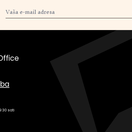
Office
.ba
9:30 sati