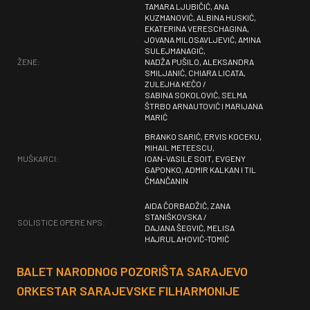
TAMARA LJUBIČIĆ, ANA
KUZMANOVIĆ, ALBINA HUSKIĆ,
EKATERINA VERESCHAGINA,
JOVANA MILOSAVLJEVIĆ, AMINA
SULEJMANAGIĆ,
ŽENE:
NADŽA PUŠILO, ALEKSANDRA
SMILJANIĆ, CHIARA LICATA,
ZULEJHA KEČO /
SABINA SOKOLOVIĆ, SELMA
ŠTRBO ARNAUTOVIĆ I MARIJANA
MARIĆ
BRANKO SARIĆ, ERVIS KOCEKU,
MIHAIL METEESCU,
MUŠKARCI:
IOAN-VASILE SOIT, EVGENY
GAPONKO, ADMIR KALKAN I TIL
ČMANČANIN
AIDA ČORBADŽIĆ, ZANA
STANIŠKOVSKA /
SOLISTICE OPERE NPS:
DAJANA ŠEGVIĆ, MELISA
HAJRULAHOVIĆ-TOMIĆ
BALET NARODNOG POZORIŠTA SARAJEVO
ORKESTAR SARAJEVSKE FILHARMONIJE