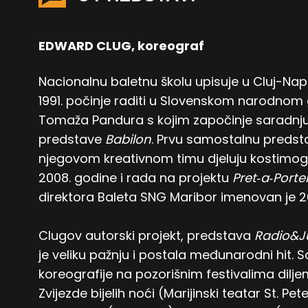
EDWARD CLUG, koreograf
Nacionalnu baletnu školu upisuje u Cluj-Nap
1991. počinje raditi u Slovenskom narodnom
Tomaža Pandura s kojim započinje saradnju
predstave
Babilon
. Prvu samostalnu preds
njegovom kreativnom timu djeluju kostimogr
2008. godine i rada na projektu
Pret
‐
a
‐
Porte
direktora Baleta SNG Maribor imenovan je 2
Clugov autorski projekt, predstava
Radio&J
je veliku pažnju i postala međunarodni hit.
koreografije na pozorišnim festivalima dilje
Zvijezde bijelih noći (Marijinski teatar St. Pet