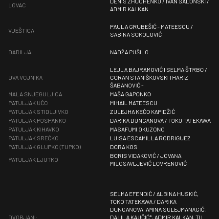
DENIS ZHUCHENKO / IVAN SALONSKI /
LOVAC
ADMIR KALKAN
PAULA GRUBEŠIĆ - MATEESCU /
VJEŠTICA
SABINA SOKOLOVIĆ
DADILJA
NADŽA PUŠILO
LEJLA BAJRAMOVIĆ I SELMA ŠTRBO /
DVA VOJNIKA
GORAN STANIŠKOVSKI I HARIZ
ŠABANOVIĆ -
MALA SNJEGULJICA
MAŠA GAPONKO
PATULJAK UČO
MIHAIL MATEESCU
PATULJAK STIDLJIVKO
ZULEJHA KEČO KAPIDŽIĆ
PATULJAK POSPANKO
DARIKA DUNGANOVA / TOKO TATEKAWA
PATULJAK KIHAVKO
MASAFUMI OKUZONO
PATULJAK SREĆKO
LUISA ESCAMILLA RODRIGUEZ
PATULJAK GLUPKO (TUPKO)
DORA KOS
BORIS VIDAKOVIĆ / JOVANA
PATULJAK LJUTKO
MILOSAVLJEVIĆ LOVRENOVIĆ
SELMA EFENDIĆ / ALBINA HUSKIĆ,
TOKO TATEKAWA / DARIKA
DUNGANOVA, AMINA SULEJMANAGIĆ,
DVORJANI:
DALILA KAUČIĆ*, ADMIR KALKAN, TIL