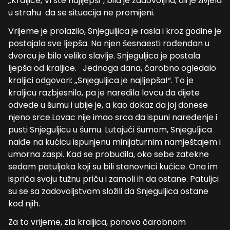
„Kraljice, Vi ste najljepši“, bila je zadovoljna, ali je živjela
u strahu da se situacija ne promijeni.
Vrijeme je prolazilo, Snjeguljica je rasla i kroz godine je
postajala sve ljepša. Na njen šesnaesti rođendan u
dvorcu je bilo veliko slavlje. Snjeguljica je postala
ljepša od kraljice. Jednoga dana, čarobno ogledalo
kraljici odgovori: „Snjeguljica je najljepša!“. To je
kraljicu razbjesnilo, pa je naredila lovcu da dijete
odvede u šumu i ubije je, a kao dokaz da joj donese
njeno srce.Lovac nije imao srca da ispuni naređenje i
pusti Snjeguljicu u šumu. Lutajući šumom, Snjeguljica
naiđe na kućicu ispunjenu minijaturnim namještajem i
umorna zaspi. Kad se probudila, oko sebe zatekne
sedam patuljaka koji su bili stanovnici kućice. Ona im
ispriča svoju tužnu priču i zamoli ih da ostane. Patuljci
su se sa zadovoljstvom složili da Snjeguljica ostane
kod njih.
Za to vrijeme, zla kraljica, ponovo čarobnom