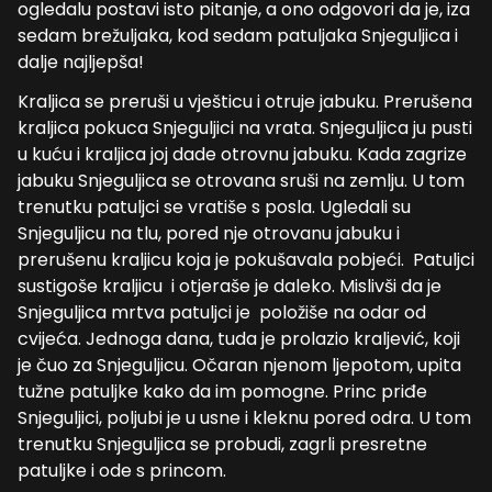
ogledalu postavi isto pitanje, a ono odgovori da je, iza
sedam brežuljaka, kod sedam patuljaka Snjeguljica i
dalje najljepša!
Kraljica se preruši u vješticu i otruje jabuku. Prerušena
kraljica pokuca Snjeguljici na vrata. Snjeguljica ju pusti
u kuću i kraljica joj dade otrovnu jabuku. Kada zagrize
jabuku Snjeguljica se otrovana sruši na zemlju. U tom
trenutku patuljci se vratiše s posla. Ugledali su
Snjeguljicu na tlu, pored nje otrovanu jabuku i
prerušenu kraljicu koja je pokušavala pobjeći. Patuljci
sustigoše kraljicu i otjeraše je daleko. Mislivši da je
Snjeguljica mrtva patuljci je položiše na odar od
cvijeća. Jednoga dana, tuda je prolazio kraljević, koji
je čuo za Snjeguljicu. Očaran njenom ljepotom, upita
tužne patuljke kako da im pomogne. Princ priđe
Snjeguljici, poljubi je u usne i kleknu pored odra. U tom
trenutku Snjeguljica se probudi, zagrli presretne
patuljke i ode s princom.