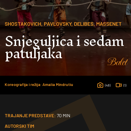
SHOSTAKOVICH, PAVLOVSKY, DELIBES, MASSENET
Snjeguljica i sedam
patuljaka
Balet
Koreografija i režija: Amalia Mindrutiu
(48)
(1)
TRAJANJE PREDSTAVE:
70 MIN
AUTORSKI TIM