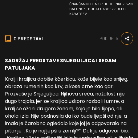
ČMANČANIN, DENIS ZHUCHENKO / IVAN
SALONSKI, BULAT GAREEV / OLEG
KARATSEV
O PREDSTAVI
PODIJELI:
SADRŽAJ PREDSTAVE SNJEGULJICA I SEDAM
PATULJAKA
Kralj i kraljica dobiše kćerkicu, kože bijele kao snijeg,
obraza rumenih kao krv, a kose crne kao gar.
Prozvaše je Snjeguljica. Njihova sreća, nažalost nije
dugo trajala, jer se kraljica uskoro razboli i umre, a
kralj se oženi drugom ženom, koja je bila lijepa, ali
ohola i zla. Nije podnosila da iko bude ljepši od nje, a
imala je čarobno ogledalo koje joj je odgovaralo na
pitanje: „Ko je najljepši u zemlji?“. Dok je odgovor bio: