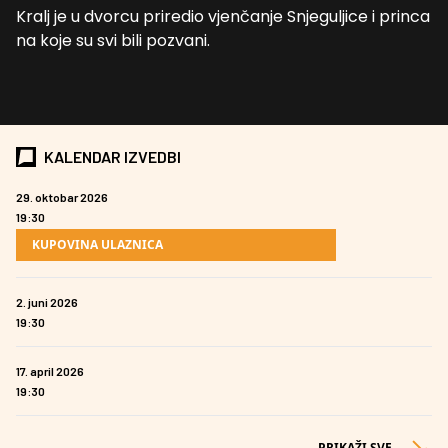
Kralj je u dvorcu priredio vjenčanje Snjeguljice i princa
na koje su svi bili pozvani.
KALENDAR IZVEDBI
29. oktobar 2026
19:30
KUPOVINA ULAZNICA
2. juni 2026
19:30
17. april 2026
19:30
PRIKAŽI SVE