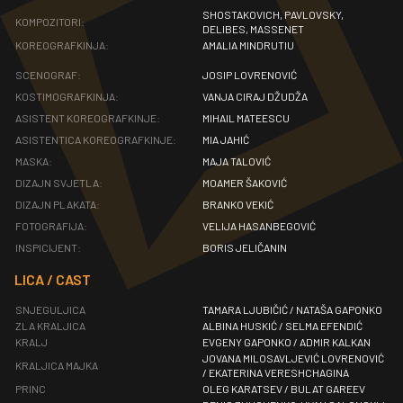
SHOSTAKOVICH, PAVLOVSKY,
KOMPOZITORI:
DELIBES, MASSENET
KOREOGRAFKINJA:
AMALIA MINDRUTIU
SCENOGRAF:
JOSIP LOVRENOVIĆ
KOSTIMOGRAFKINJA:
VANJA CIRAJ DŽUDŽA
ASISTENT KOREOGRAFKINJE:
MIHAIL MATEESCU
ASISTENTICA KOREOGRAFKINJE:
MIA JAHIĆ
MASKA:
MAJA TALOVIĆ
DIZAJN SVJETLA:
MOAMER ŠAKOVIĆ
DIZAJN PLAKATA:
BRANKO VEKIĆ
FOTOGRAFIJA:
VELIJA HASANBEGOVIĆ
INSPICIJENT:
BORIS JELIČANIN
LICA / CAST
SNJEGULJICA
TAMARA LJUBIČIĆ / NATAŠA GAPONKO
ZLA KRALJICA
ALBINA HUSKIĆ / SELMA EFENDIĆ
KRALJ
EVGENY GAPONKO / ADMIR KALKAN
JOVANA MILOSAVLJEVIĆ LOVRENOVIĆ
KRALJICA MAJKA
/ EKATERINA VERESHCHAGINA
PRINC
OLEG KARATSEV / BULAT GAREEV