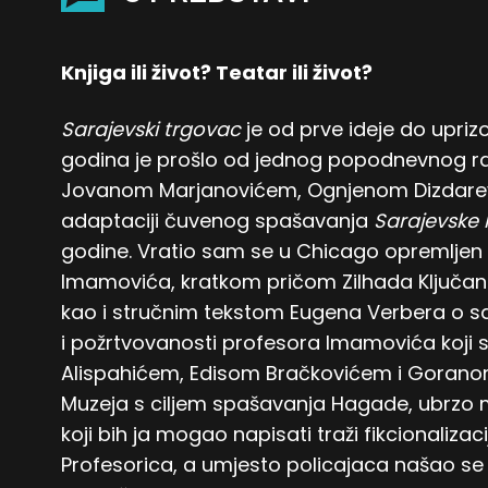
Knjiga ili život? Teatar ili život?
Sarajevski trgovac
je od prve ideje do upriz
godina je prošlo od jednog popodnevnog raz
Jovanom Marjanovićem, Ognjenom Dizdarevi
adaptaciji čuvenog spašavanja
Sarajevske
godine. Vratio sam se u Chicago opremljen 
Imamovića, kratkom pričom Zilhada Ključani
kao i stručnim tekstom Eugena Verbera o sa
i požrtvovanosti profesora Imamovića koji
Alispahićem, Edisom Bračkovićem i Goranom
Muzeja s ciljem spašavanja Hagade, ubrzo mi
koji bih ja mogao napisati traži fikcionaliza
Profesorica, a umjesto policajaca našao se 