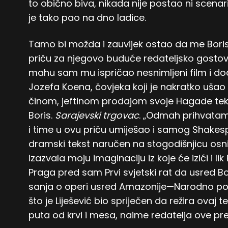
to obično biva, nikada nije postao ni scenar
je tako pao na dno ladice.
Tamo bi možda i zauvijek ostao da me Boris L
priču za njegovo buduće redateljsko gostov
mahu sam mu ispričao nesnimljeni film i do
Jozefa Koena, čovjeka koji je nakratko ušao u
činom, jeftinom prodajom svoje Hagade tek
Boris.
Sarajevski trgovac
. „Odmah prihvatam 
i time u ovu priču umiješao i samog Shake
dramski tekst naručen na stogodišnjicu os
izazvala moju imaginaciju iz koje će izići i lik
Praga pred sam Prvi svjetski rat da usred
sanja o operi usred Amazonije—Narodno pozo
što je Liješević bio spriječen da režira ovaj 
puta od krvi i mesa, naime redatelja ove p