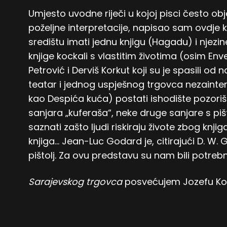
Umjesto uvodne riječi u kojoj pisci često ob
poželjne interpretacije, napisao sam ovdje k
središtu imati jednu knjigu (Hagadu) i njezi
knjige kockali s vlastitim životima (osim En
Petrović i Derviš Korkut koji su je spasili od 
teatar i jednog uspješnog trgovca nezainteres
kao Despića kuća) postati ishodište pozori
sanjara „kuferaša“, neke druge sanjare s pi
saznati zašto ljudi riskiraju živote zbog knji
knjiga… Jean-Luc Godard je, citirajući D. W. G
pištolj. Za ovu predstavu su nam bili potrebn
Sarajevskog trgovca
posvećujem Jozefu Koe