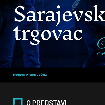
Sarajevsk
trgovac
Reditelj: Michal Dočekal
O PREDSTAVI