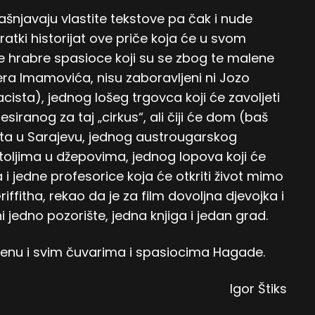
jašnjavaju vlastite tekstove pa čak i nude
ratki historijat ove priče koja će u svom
ne hrabre spasioce koji su se zbog te malene
vera Imamovića, nisu zaboravljeni ni Jozo
nacista), jednog lošeg trgovca koji će zavoljeti
iranog za taj „cirkus“, ali čiji će dom (baš
šta u Sarajevu, jednog austrougarskog
štoljima u džepovima, jednog lopova koji će
ga i jedne profesorice koja će otkriti život mimo
riffitha, rekao da je za film dovoljna djevojka i
i jedno pozorište, jedna knjiga i jedan grad.
nu i svim čuvarima i spasiocima Hagade.
Igor Štiks