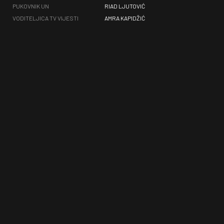
PUKOVNIK UN
RIAD LJUTOVIĆ
VODITELJICA TV VIJESTI
AMRA KAPIDŽIĆ