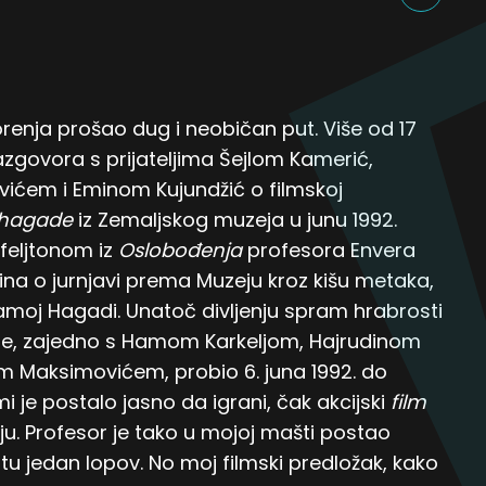
orenja prošao dug i neobičan put. Više od 17
govora s prijateljima Šejlom Kamerić,
ćem i Eminom Kujundžić o filmskoj
hagade
iz Zemaljskog muzeja u junu 1992.
feljtonom iz
Oslobođenja
profesora Envera
na o jurnjavi prema Muzeju kroz kišu metaka,
moj Hagadi. Unatoč divljenju spram hrabrosti
 se, zajedno s Hamom Karkeljom, Hajrudinom
 Maksimovićem, probio 6. juna 1992. do
 je postalo jasno da igrani, čak akcijski
film
ciju. Profesor je tako u mojoj mašti postao
tu jedan lopov. No moj filmski predložak, kako