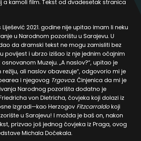
ij a kamoli film. Tekst od dvadesetak stranica
iješević 2021. godine nije upitao imam li neku
anje u Narodnom pozorištu u Sarajevu. U
dao da dramski tekst ne mogu zamisliti bez
 povijest i ubrzo izišao iz nje jednim očajnim
 osnovanom Muzeju. „A naslov?“, upitao je
režiju, ali naslov obavezuje“, odgovorio mi je
spearea i njegovog
Trgovca
. Činjenica da mi je
nivanja Narodnog pozorišta dodatno je
 Friedricha von Dietricha, čovjeka koji dolazi iz
 Bosne izgradi—kao Herzogov
Fitzcarraldo
koji
rište u Sarajevu! I možda je baš on, nakon
tekst, prizvao još jednog čovjeka iz Praga, ovog
redstave Michala Dočekala.