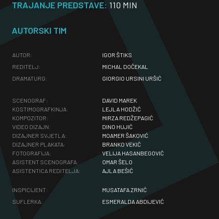
TRAJANJE PREDSTAVE:
110 MIN
AUTORSKI TIM
AUTOR:
IGOR ŠTIKS
REDITELJ:
MICHAL DOČEKAL
DRAMATURG:
GIORGIO URSINI URŠIĆ
SCENOGRAF:
DAVID MAREK
KOSTIMOGRAFKINJA:
LEJLA HODŽIĆ
KOMPOZITOR:
MIRZA REDŽEPAGIĆ
VIDEO DIZAJN:
DINO HUJIĆ
DIZAJNER SVJETLA:
MOAMER ŠAKOVIĆ
DIZAJNER PLAKATA:
BRANKO VEKIĆ
FOTOGRAFIJA:
VELIJA HASANBEGOVIĆ
ASISTENT SCENOGRAFA:
OMAR ŠELO
ASISTENTICA REDITELJA:
AJLA BEŠIĆ
INSPICIJENT:
MUSATAFA ZRNIĆ
SUFLERKA:
ESMERALDA ABDIJEVIĆ