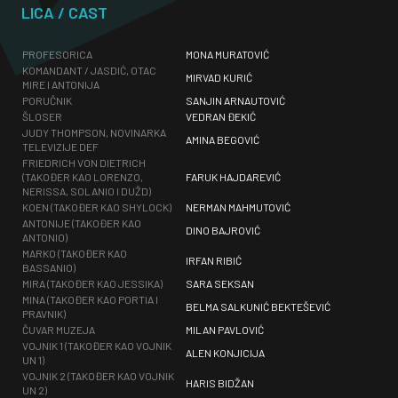
LICA / CAST
PROFESORICA
MONA MURATOVIĆ
KOMANDANT / JASDIĆ, OTAC
MIRVAD KURIĆ
MIRE I ANTONIJA
PORUČNIK
SANJIN ARNAUTOVIĆ
ŠLOSER
VEDRAN ĐEKIĆ
JUDY THOMPSON, NOVINARKA
AMINA BEGOVIĆ
TELEVIZIJE DEF
FRIEDRICH VON DIETRICH
(TAKOĐER KAO LORENZO,
FARUK HAJDAREVIĆ
NERISSA, SOLANIO I DUŽD)
KOEN (TAKOĐER KAO SHYLOCK)
NERMAN MAHMUTOVIĆ
ANTONIJE (TAKOĐER KAO
DINO BAJROVIĆ
ANTONIO)
MARKO (TAKOĐER KAO
IRFAN RIBIĆ
BASSANIO)
MIRA (TAKOĐER KAO JESSIKA)
SARA SEKSAN
MINA (TAKOĐER KAO PORTIA I
BELMA SALKUNIĆ BEKTEŠEVIĆ
PRAVNIK)
ČUVAR MUZEJA
MILAN PAVLOVIĆ
VOJNIK 1 (TAKOĐER KAO VOJNIK
ALEN KONJICIJA
UN 1)
VOJNIK 2 (TAKOĐER KAO VOJNIK
HARIS BIDŽAN
UN 2)