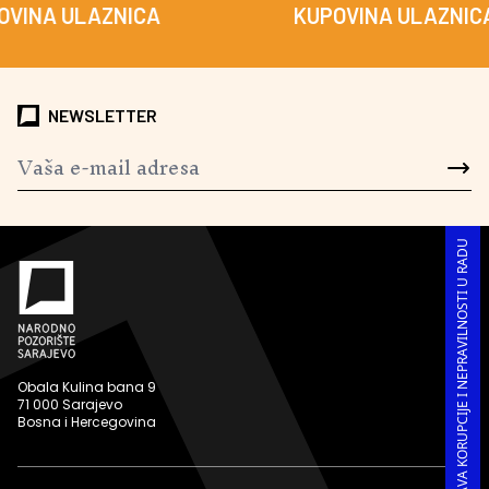
 ULAZNICA
KUPOVINA ULAZNICA
NEWSLETTER
PRIJAVA KORUPCIJE I NEPRAVILNOSTI U RADU
Obala Kulina bana 9
71 000 Sarajevo
Bosna i Hercegovina