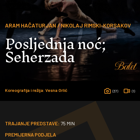
ARAM HAČATURJAN / NIKOLAJ RIMSKI-KORSAKOV
Posljednja noć;
Šeherzada
Balet
Koreografija i režija: Vesna Orlić
(37)
(1)
TRAJANJE PREDSTAVE:
75 MIN
PREMIJERNA PODJELA