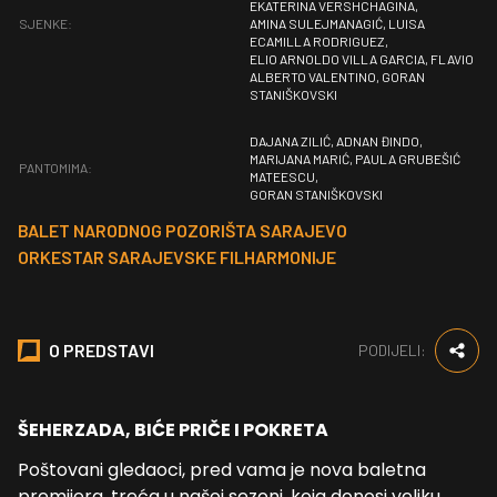
EKATERINA VERSHCHAGINA,
SJENKE:
AMINA SULEJMANAGIĆ, LUISA
ECAMILLA RODRIGUEZ,
ELIO ARNOLDO VILLA GARCIA, FLAVIO
ALBERTO VALENTINO, GORAN
STANIŠKOVSKI
DAJANA ZILIĆ, ADNAN ĐINDO,
MARIJANA MARIĆ, PAULA GRUBEŠIĆ
PANTOMIMA:
MATEESCU,
GORAN STANIŠKOVSKI
BALET NARODNOG POZORIŠTA SARAJEVO
ORKESTAR SARAJEVSKE FILHARMONIJE
O PREDSTAVI
PODIJELI:
ŠEHERZADA, BIĆE PRIČE I POKRETA
Poštovani gledaoci, pred vama je nova baletna
premijera, treća u našoj sezoni, koja donosi veliku