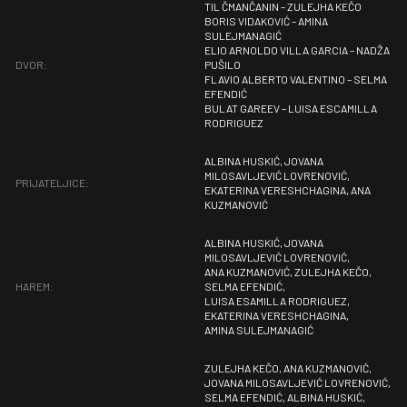
TIL ČMANČANIN – ZULEJHA KEČO
BORIS VIDAKOVIĆ – AMINA
SULEJMANAGIĆ
ELIO ARNOLDO VILLA GARCIA – NADŽA
DVOR:
PUŠILO
FLAVIO ALBERTO VALENTINO – SELMA
EFENDIĆ
BULAT GAREEV – LUISA ESCAMILLA
RODRIGUEZ
ALBINA HUSKIĆ, JOVANA
MILOSAVLJEVIĆ LOVRENOVIĆ,
PRIJATELJICE:
EKATERINA VERESHCHAGINA, ANA
KUZMANOVIĆ
ALBINA HUSKIĆ, JOVANA
MILOSAVLJEVIĆ LOVRENOVIĆ,
ANA KUZMANOVIĆ, ZULEJHA KEČO,
HAREM:
SELMA EFENDIĆ,
LUISA ESAMILLA RODRIGUEZ,
EKATERINA VERESHCHAGINA,
AMINA SULEJMANAGIĆ
ZULEJHA KEČO, ANA KUZMANOVIĆ,
JOVANA MILOSAVLJEVIĆ LOVRENOVIĆ,
SELMA EFENDIĆ, ALBINA HUSKIĆ,