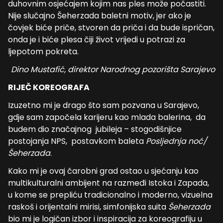
duhovnim osjećajem kojim nas ples može počastiti.
Nije slučajno Šeherzada baletni motiv, jer ako je
čovjek biće priče, stvoren da priča i da bude ispričan,
onda je i biće plesa čiji život vrijedi u potrazi za
ljepotom pokreta.
Dino Mustafić, direktor Narodnog pozorišta Sarajevo
RIJEČ KOREOGRAFA
Izuzetno mi je drago što sam pozvana u Sarajevo,
gdje sam započela karijeru kao mlada balerina, da
budem dio značajnog jubileja – stogodišnjice
postojanja NPS, postavkom baleta
Posljednja noć/
Šeherzada
.
Kako mi je ovaj čarobni grad ostao u sjećanju kao
multikulturalni ambijent na razmeđi Istoka i Zapada,
u kome se prepliću tradicionalno i moderno, vizuelna
raskoš i orijentalni mirisi, simfonijska suita
Šeherzada
bio mi je logičan izbor i inspiracija za koreografiju u