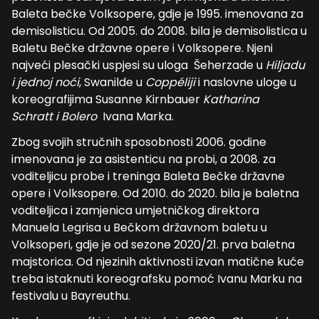
Baleta bečke Volksopere, gdje je 1995. imenovana za
demisolisticu. Od 2005. do 2008. bila je demisolistica u
Baletu Bečke državne opere i Volksopere. Njeni
najveći plesački uspjesi su uloga Šeherzade u
Hiljadu
i jednoj noći
, Swanilde u
Coppéliji
i naslovne uloge u
koreografijima Susanne Kirnbauer
Katharina
Schratt
i Bolero
Ivana Marka.
Zbog svojih stručnih sposobnosti 2006. godine
imenovana je za asistenticu na probi, a 2008. za
voditeljicu probe i treninga Baleta Bečke državne
opere i Volksopere. Od 2010. do 2020. bila je baletna
voditeljica i zamjenica umjetničkog direktora
Manuela Legrisa u Bečkom državnom baletu u
Volksoperi, gdje je od sezone 2020/21. prva baletna
majstorica. Od njezinih aktivnosti izvan matične kuće
treba istaknuti koreografsku pomoć Ivanu Marku na
festivalu u Bayreuthu.