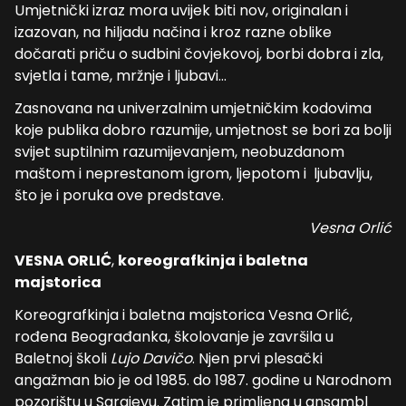
Umjetnički izraz mora uvijek biti nov, originalan i
izazovan, na hiljadu načina i kroz razne oblike
dočarati priču o sudbini čovjekovoj, borbi dobra i zla,
svjetla i tame, mržnje i ljubavi…
Zasnovana na univerzalnim umjetničkim kodovima
koje publika dobro razumije, umjetnost se bori za bolji
svijet suptilnim razumijevanjem, neobuzdanom
maštom i neprestanom igrom, ljepotom i ljubavlju,
što je i poruka ove predstave.
Vesna Orlić
VESNA ORLIĆ
,
koreografkinja i baletna
majstorica
Koreografkinja i baletna majstorica Vesna Orlić,
rođena Beograđanka, školovanje je završila u
Baletnoj školi
Lujo Davičo
. Njen prvi plesački
angažman bio je od 1985. do 1987. godine u Narodnom
pozorištu u Sarajevu. Zatim je primljena u ansambl