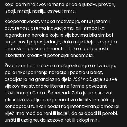
kojoj dominira svevremena priča o ljubavi, prevari,
izdaji, mržnji, nasilju, osveti i smrti.
Kooperativnost, visoka motivacija, entuzijazam i
otvorenost prema inovacijama, ali i simbolika
legendarne heroine koja je vijekovima bila simbol
umjetnosti pripovijedanja, dala mi je ideju da spojim
dramske i plesne elemente i tako u potpunosti
iskoristim kreativni potencijal ansambla.
Život i smrt se nalaze u moći jezika, igre i stvaranja,
pa je inkorporiranje naracije i poezije u balet,
asocijacija na grandiozno djelo
1001 noć
, gdje su sve
vijekovima stvarane literarne forme povezane
okvirnom pričom o Šeherzadi. Zato je, uz osnovni
plesni izraz, uključivanje narativa dio stvaralačkog
koncepta u funkciji dodatnog intenziviranja emocija!
Riječ ima moć da rani ili iscijeli, da oslobodi ili porobi,
uništi ili uzdigne, da izazove rat ili sklopi mir…