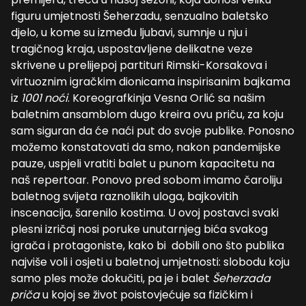
figuru umjetnosti Šeherzadu, senzualno baletsko
djelo, u kome su između ljubavi, sumnje u nju i
tragičnog kraja, uspostavljene delikatne veze
skrivene u prelijepoj partituri Rimski-Korsakova i
virtuoznim igračkim dionicama inspirisanim bajkama
iz
1001 noći
. Koreografkinja Vesna Orlić sa našim
baletnim ansamblom dugo kreira ovu priču, za koju
sam siguran da će naći put do svoje publike. Ponosno
možemo konstatovati da smo, nakon pandemijske
pauze, uspjeli vratiti balet u punom kapacitetu na
naš repertoar. Ponovo pred sobom imamo čaroliju
baletnog svijeta raznolikih uloga, bajkovitih
inscenacija, šarenilo kostima. U ovoj postavci svaki
plesni izričaj nosi poruke unutarnjeg bića svakog
igrača i protagoniste, kako bi dobili ono što publika
najviše voli i osjeti u baletnoj umjetnosti: slobodu koju
samo ples može dokučiti, pa je i balet
Šeherzada
priča
u kojoj se život poistovjećuje sa fizičkim i