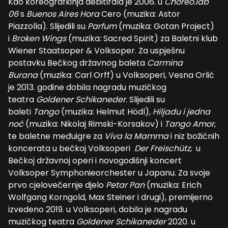
Kao koreografkinja debitirala je 2006. u
Choreo.lab
06
s
Buenos Aires Hora
Cero (muzika: Astor
Piazzolla). Slijedili su
Parfum
(muzika: Gotan Project)
i
Broken Wings
(muzika: Sacred Spirit) za Baletni klub
Wiener Staatsoper & Volksoper. Za uspješnu
postavku Bečkog državnog baleta
Carmina
Burana
(muzika: Carl Orff) u Volksoperi, Vesna Orlić
je 2013. godine dobila nagradu muzičkog
teatra
Goldener Schikaneder
. Slijedili su
baleti
Tango
(muzika: Helmut Hödl),
Hiljadu i jedna
noć
(muzika: Nikolaj Rimski-Korsakov) i
Tango Amor
,
te baletne međuigre za
Viva la Mamma
i niz božićnih
koncerata u bečkoj Volksoperi
Der Freischütz
, u
Bečkoj državnoj operi i novogodišnji koncert
Volksoper Symphonieorchester u Japanu. Za svoje
prvo cjelovečernje djelo
Petar Pan
(muzika: Erich
Wolfgang Korngold, Max Steiner i drugi), premijerno
izvedeno 2019. u Volksoperi, dobila je nagradu
muzičkog teatra
Goldener Schikaneder
2020. u