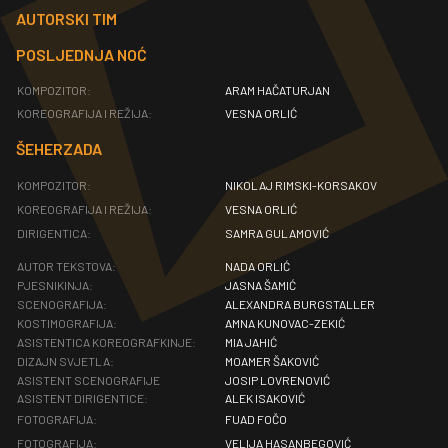
AUTORSKI TIM
POSLJEDNJA NOĆ
KOMPOZITOR:
ARAM HAČATURJAN
KOREOGRAFIJA I REŽIJA:
VESNA ORLIĆ
ŠEHERZADA
KOMPOZITOR:
NIKOLAJ RIMSKI-KORSAKOV
KOREOGRAFIJA I REŽIJA:
VESNA ORLIĆ
DIRIGENTICA:
SAMRA GULAMOVIĆ
AUTOR TEKSTOVA:
NADA ORLIĆ
PJESNIKINJA:
JASNA ŠAMIĆ
SCENOGRAFIJA:
ALEXANDRA BURGSTALLER
KOSTIMOGRAFIJA:
AMNA KUNOVAC-ZEKIĆ
ASISTENTICA KOREOGRAFKINJE:
MIA JAHIĆ
DIZAJN SVJETLA:
MOAMER ŠAKOVIĆ
ASISTENT SCENOGRAFIJE
JOSIP LOVRENOVIĆ
ASISTENT DIRIGENTICE:
ALEK ISAKOVIĆ
FOTOGRAFIJA:
FUAD FOČO
FOTOGRAFIJA:
VELIJA HASANBEGOVIĆ