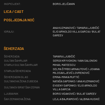
INSPICIJENT:
BORIS JELIČANIN
LICA / CAST
POSLJEDNJA NOĆ
ANA KUZMANOVIĆ / TAMARA LJUBIČIĆ
IGRAJU:
ELIO ARNOLDO VILLA GARCIA / BULAT
GAREEV
ŠEHERZADA
ŠEHERZADA
TAMARA LJUBIČIĆ
SULTAN ŠAHRIJAR
SERGII KRYVOKON / IVAN SALONSKI
STARIJI SULTAN ŠAHRIJAR
MIHAIL MATEESCU
SELMA ŠTRBO ARNAUTOVIĆ / JOVANA
STARIJA ŠEHERZADA
MILOSAVLJEVIĆ LOVRENOVIĆ
ŠEHERZADIN GLAS
EMINA-MINKA MUFTIĆ
SULTANOVA ŽENA ZUBEIDA
NATAŠA GAPONKO / ANA KUZMANOVIĆ
EVGENY GAPONKO / ELIO ARNOLDO
SULTANOV BRAT ŠAH ZEMAN
VILLA GARCIA
LJUBAVNIK
BORIS VIDAKOVIĆ / BULAT GAREEV
ŠAH ZEMANOVA ŽENA
LEJLA BAJRAMOVIĆ / ALBINA HUSKIĆ