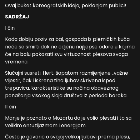
Ovaj buket koreografskih ideja, poklanjam publici!
SADRŽAJ
I čin
Kada dobiju poziv za bal, gospoda iz plemićkih kuća
neće se smirti dok ne odjenu najljepše odore u kojima
će na balu pokazati svu virtuoznost plesova svoga
vremena.
Slučajni susreti, flert, šapatom razmijenjene „važne
vijesti“, čak i iskrena tiha ljubav skrivena ispod
trepavica, karakteristike su načina obaveznog
ponašanja visokog sloja društva iz perioda baroka.
II čin
Manje je poznato o Mozartu da je volio plesati i to sa
velikim entuzijazmom i energijom.
Često je govorio o svojoj velikoj ljubavi prema plesu,