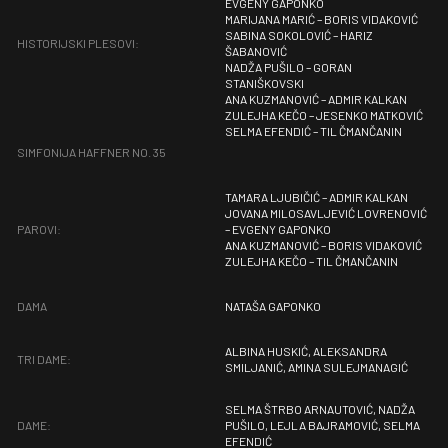
EVGENY GAPONKO
MARIJANA MARIĆ – BORIS VIDAKOVIĆ
SABINA SOKOLOVIĆ – HARIZ
HISTORIJSKI PLESOVI:
ŠABANOVIĆ
NADŽA PUŠILO – GORAN
STANIŠKOVSKI
ANA KUZMANOVIĆ – ADMIR KALKAN
ZULEJHA KEČO – JESENKO MATKOVIĆ
SELMA EFENDIĆ – TIL ČMANČANIN
SIMFONIJA HAFFNER NO. 35
TAMARA LJUBIČIĆ – ADMIR KALKAN
JOVANA MILOSAVLJEVIĆ LOVRENOVIĆ
PAROVI:
– EVGENY GAPONKO
ANA KUZMANOVIĆ – BORIS VIDAKOVIĆ
ZULEJHA KEČO – TIL ČMANČANIN
DAMA
NATAŠA GAPONKO
ALBINA HUSKIĆ, ALEKSANDRA
TRI DAME:
SMILJANIĆ, AMINA SULEJMANAGIĆ
SELMA ŠTRBO ARNAUTOVIĆ, NADŽA
DAME:
PUŠILO, LEJLA BAJRAMOVIĆ, SELMA
EFENDIĆ