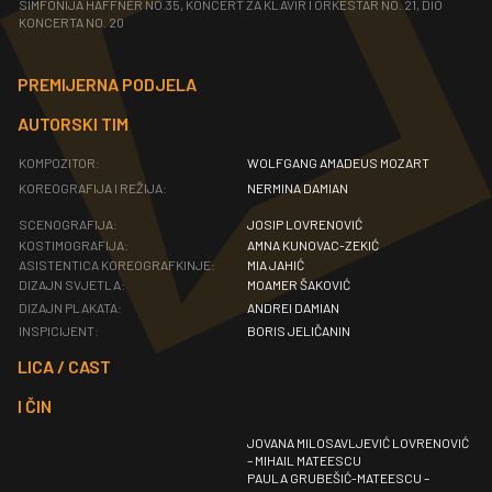
SIMFONIJA HAFFNER NO.35, KONCERT ZA KLAVIR I ORKESTAR NO. 21, DIO
KONCERTA NO. 20
PREMIJERNA PODJELA
AUTORSKI TIM
KOMPOZITOR:
WOLFGANG AMADEUS MOZART
KOREOGRAFIJA I REŽIJA:
NERMINA DAMIAN
SCENOGRAFIJA:
JOSIP LOVRENOVIĆ
KOSTIMOGRAFIJA:
AMNA KUNOVAC-ZEKIĆ
ASISTENTICA KOREOGRAFKINJE:
MIA JAHIĆ
DIZAJN SVJETLA:
MOAMER ŠAKOVIĆ
DIZAJN PLAKATA:
ANDREI DAMIAN
INSPICIJENT:
BORIS JELIČANIN
LICA / CAST
I ČIN
JOVANA MILOSAVLJEVIĆ LOVRENOVIĆ
– MIHAIL MATEESCU
PAULA GRUBEŠIĆ-MATEESCU –