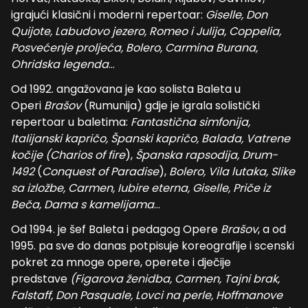
igrajući klasični i moderni repertoar:
Giselle, Don
Quijote, Labudovo jezero, Romeo i Julija, Coppelia,
Posvećenje proljeća, Bolero, Carmina Burana,
Ohridska legenda
…
Od 1992. angažovana je kao solista Baleta u
Operi
Brašov
(Rumunija) gdje je igrala solistički
repertoar u baletima:
Fantastična simfonija,
Italijanski kapričo, Španski kapričo, Balada, Vatrene
kočije
(Charios of fire
),
Španska rapsodija, Drum-
1492
(
Conquest of Paradise
),
Bolero,
Vila lutaka, Slike
sa izložbe, Carmen, Iubire eterna, Giselle, Priče iz
Beča, Dama s kamelijama
…
Od 1994. je šef Baleta i pedagog Opere
Brašov
, a od
1995. pa sve do danas potpisuje koreografije i scenski
pokret za mnoge opere, operete i dječije
predstave
(Figarova ženidba, Carmen, Tajni brak,
Falstaff, Don Pasquale, Lovci na perle, Hoffmanove