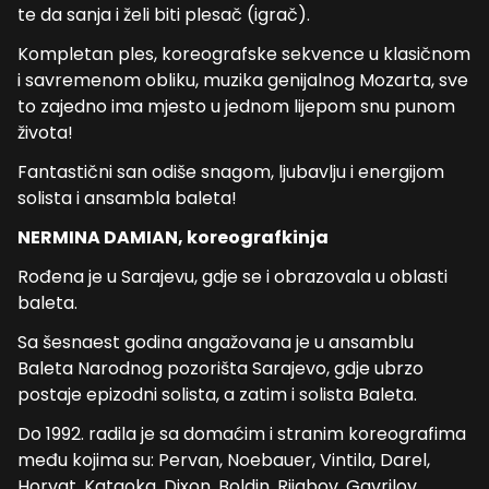
te da sanja i želi biti plesač (igrač).
Kompletan ples, koreografske sekvence u klasičnom
i savremenom obliku, muzika genijalnog Mozarta, sve
to zajedno ima mjesto u jednom lijepom snu punom
života!
Fantastični san odiše snagom, ljubavlju i energijom
solista i ansambla baleta!
NERMINA DAMIAN, koreografkinja
Rođena je u Sarajevu, gdje se i obrazovala u oblasti
baleta.
Sa šesnaest godina angažovana je u ansamblu
Baleta Narodnog pozorišta Sarajevo, gdje ubrzo
postaje epizodni solista, a zatim i solista Baleta.
Do 1992. radila je sa domaćim i stranim koreografima
među kojima su: Pervan, Noebauer, Vintila, Darel,
Horvat, Kataoka, Dixon, Boldin, Rijabov, Gavrilov,