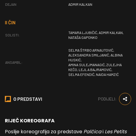
DEJAN
ADMIR KALKAN
II ČIN
TAMARA LJUBIČIĆ, ADMIR KALKAN,
SOLISTI:
NATAŠA GAPONKO
SELMA ŠTRBO ARNAUTOVIĆ,
ALEKSANDRA SMILJANIĆ, ALBINA
HUSKIĆ,
ANSAMBL:
AMINA SULEJMANAGIĆ, ZULEJHA
KEČO, LEJLA BAJRAMOVIĆ,
SELMA EFENDIĆ, NAIDA HAMZIĆ
O PREDSTAVI
PODIJELI:
RIJEČ KOREOGRAFA
Poslije koreografija za predstave
Palčica
i
Les Petits