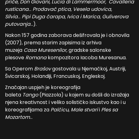
priče, Don Giovani, Lucia di Lammermoor, Cavalleria
rusticana
…
Prodavač ptica, Vesela udovica,
Silvia
…
Pipi Duga čarapa, Ivica i Marica, Guliverova
putovanja
…).
Nakon 157 godina zaborava dešifrovala je i obnovila
(2007), prema starim zapisima iz arhiva
muzeja
Casa Muresenilor
, gradske salonske
plesove
Romana
kompozitora Iacoba Muresanua.
Sa Operom
Brašov
gostovala u Njemačkoj, Austriji,
Švicarskoj, Holandiji, Francuskoj, Engleskoj.
Značajan uspjeh je koreografija
baleta
Tango
(Piazzola) u kojem su došli do izražaja
njena kreativnost i veliko solističko iskustvo kao i u
koreografijama za
Palčicu
,
Male stvari
i
Ples sa
Mozartom
…