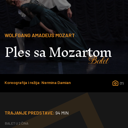
WOLFGANG AMADEUS MOZART
Ples sa Mozartom
Balet
Koreografija i režija: Nermina Damian
(7)
TRAJANJE PREDSTAVE:
94 MIN
BALET U 2 ČINA