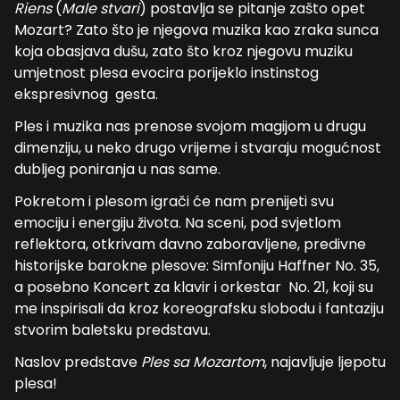
Riens
(
Male stvari
) postavlja se pitanje zašto opet
Mozart? Zato što je njegova muzika kao zraka sunca
koja obasjava dušu, zato što kroz njegovu muziku
umjetnost plesa evocira porijeklo instinstog
ekspresivnog gesta.
Ples i muzika nas prenose svojom magijom u drugu
dimenziju, u neko drugo vrijeme i stvaraju mogućnost
dubljeg poniranja u nas same.
Pokretom i plesom igrači će nam prenijeti svu
emociju i energiju života. Na sceni, pod svjetlom
reflektora, otkrivam davno zaboravljene, predivne
historijske barokne plesove: Simfoniju Haffner No. 35,
a posebno Koncert za klavir i orkestar No. 21, koji su
me inspirisali da kroz koreografsku slobodu i fantaziju
stvorim baletsku predstavu.
Naslov predstave
Ples sa Mozartom
, najavljuje ljepotu
plesa!