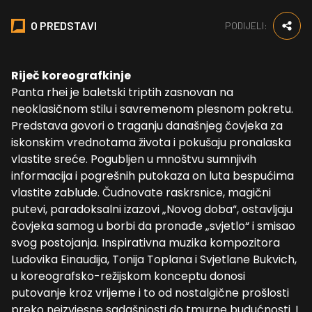
O PREDSTAVI
PODIJELI:
Riječ koreografkinje
Panta rhei je baletski triptih zasnovan na
neoklasičnom stilu i savremenom plesnom pokretu.
Predstava govori o traganju današnjeg čovjeka za
iskonskim vrednotama života i pokušaju pronalaska
vlastite sreće. Pogubljen u mnoštvu sumnjivih
informacija i pogrešnih putokaza on luta bespućima
vlastite zablude. Čudnovate raskrsnice, magični
putevi, paradoksalni izazovi „Novog doba“, ostavljaju
čovjeka samog u borbi da pronađe „svjetlo“ i smisao
svog postojanja. Inspirativna muzika kompozitora
Ludovika Einaudija, Tonija Toplana i Svjetlane Bukvich,
u koreografsko-režijskom konceptu donosi
putovanje kroz vrijeme i to od nostalgične prošlosti
preko neizvjesne sadašnjosti do tmurne budućnosti. I