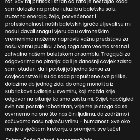
rat. Sav taj pritisak i strah od rata je nestajao kada
sam dolazila na probe i ulazila u baletsku salu.
Izuzetna energija, želja, posvećenost i
profesionalnost naših baletskih igrača ulijevali su mi
nadu i davali snagu i vjeru da u ovim teškim
vremenima možemo napraviti važnu predstavu za
našu vjernu publiku. Zbog toga sam veoma sretna i
zahvalna našem baletskom ansamblu. Tragajući za
odgovorima na pitanja: da li je današnji čovjek zaista
sam, otuđen, da li postoji još jedna šansa za
čovječanstvo ili su do sada propuštene sve prilike,
dolazimo do jednog zida, do onog monolita iz
Kubrickove Odiseje u svemiru, koji možda krije
odgovor na pitanje ko smo zaista mi. Svijet naočigled
svih nas postaje robotiziran, vrijeme je stoga da se
osvrnemo na ono što nas čini ljudima, da zadržimo i
sačuvamo našu najveću vrlinu – humanost. Sve oko
nas je u vječitom kretanju, u promjeni, sve teče!