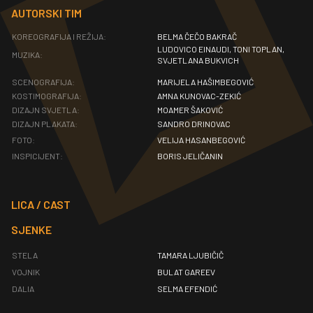
AUTORSKI TIM
KOREOGRAFIJA I REŽIJA:
BELMA ČEČO BAKRAČ
LUDOVICO EINAUDI, TONI TOPLAN,
MUZIKA:
SVJETLANA BUKVICH
SCENOGRAFIJA:
MARIJELA HAŠIMBEGOVIĆ
KOSTIMOGRAFIJA:
AMNA KUNOVAC-ZEKIĆ
DIZAJN SVJETLA:
MOAMER ŠAKOVIĆ
DIZAJN PLAKATA:
SANDRO DRINOVAC
FOTO:
VELIJA HASANBEGOVIĆ
INSPICIJENT:
BORIS JELIČANIN
LICA / CAST
SJENKE
STELA
TAMARA LJUBIČIČ
VOJNIK
BULAT GAREEV
DALIA
SELMA EFENDIĆ