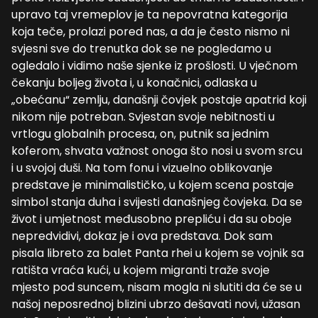
upravo taj vremeplov je ta nepovratna kategorija
koja teče, prolazi pored nas, a da je često nismo ni
svjesni sve do trenutka dok se ne pogledamo u
ogledalo i vidimo naše sjenke iz prošlosti. U vječnom
čekanju boljeg života i, u konačnici, odlaska u
„obećanu“ zemlju, današnji čovjek postaje apatrid koji
nikom nije potreban. Svjestan svoje nebitnosti u
vrtlogu globalnih procesa, on, putnik sa jednim
koferom, shvata važnost onoga što nosi u svom srcu
i u svojoj duši. Na tom fonu i vizuelno oblikovanje
predstave je minimalističko, u kojem scena postaje
simbol stanja duha i svijesti današnjeg čovjeka. Da se
život i umjetnost međusobno prepliću i da su oboje
nepredvidivi, dokaz je i ova predstava. Dok sam
pisala libreto za balet Panta rhei u kojem se vojnik sa
ratišta vraća kući, u kojem migranti traže svoje
mjesto pod suncem, nisam mogla ni slutiti da će se u
našoj neposrednoj blizini ubrzo dešavati novi, užasan