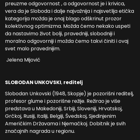
preuzme odgovornost , a odgovornost je i krivica,
vera da je Sloboda i dalje najvažnija i najsvetlija etička
kategorija možda je onaj blago odškrinut prozor
kolektivnog optimizma. Možda ćemo nekako uspeti
da nastavimo život bolji, pravedniji, slobodniji i
moralno odgovorniji i možda ćemo takvi činiti i ovaj
svet malo pravednijim.
Jelena Mijović
SLOBODAN UNKOVSKI
,
reditelj
Slobodan Unkovski (1948, Skopje) je pozorišni reditelj,
profesor glume i pozorišne režije. Režirao je više
predstava u Makedoniji, Srbiji, Sloveniji, Hrvatskoj,
Grčkoj, Rusiji, Italiji, Belgiji, Švedskoj, Sjedinjenim
Američkim Državama i Njemačkoj. Dobitnik je svih
značajnih nagrada u regionu.