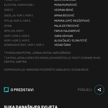
ELEKTRA, HOROVOĐA 1
MONA MURATOVIĆ
OREST
VEDRAN ĐEKIĆ
DADILJA, HOR 1, HOR 3.
AMINA BEGOVIĆ
PITIJA, HOR 2, HOR 3.
MERIMA LEPIĆ REDŽEPOVIĆ
ATINA
MAJA IZETBEGOVIĆ
APOLON, HOR 1.
FARUK HAJDAREVIĆ
HOR 1, HOR 2, HOR 3.
SARA SEKSAN
HOR 1, HOR 2, HOR 3.
ALISA ČAJIĆ / ELMA FETIĆ
ATININ ASISTENT, HOR 1, HOR 2.
VEDAD ČANO
* IFIGENIJINA PESMA: JONNA JINTON, VARGSÅNGEN
* ZA POSLJEDNJI ORESTOV MONOLOG KORIŠTEN JE TEKST IZ DRAME MUVE,
ŽAN POL SARTRA
KOPRODUKCIJA: NARODNO POZORIŠTE SARAJEVO I SCENA MESS
O PREDSTAVI
PODIJELI:
SLIKA DANAŠNJEG SVIJETA