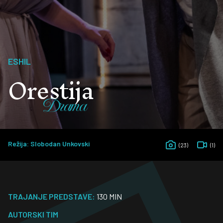
ESHIL
Orestija
Drama
Režija: Slobodan Unkovski
(23)
(1)
TRAJANJE PREDSTAVE:
130 MIN
AUTORSKI TIM