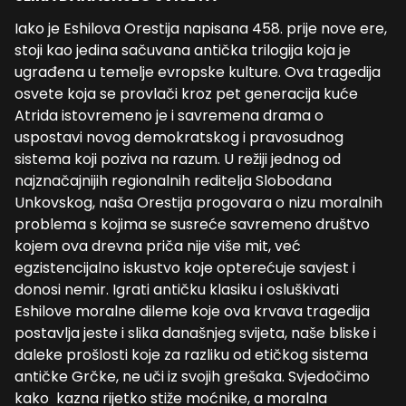
Iako je Eshilova Orestija napisana 458. prije nove ere,
stoji kao jedina sačuvana antička trilogija koja je
ugrađena u temelje evropske kulture. Ova tragedija
osvete koja se provlači kroz pet generacija kuće
Atrida istovremeno je i savremena drama o
uspostavi novog demokratskog i pravosudnog
sistema koji poziva na razum. U režiji jednog od
najznačajnijih regionalnih reditelja Slobodana
Unkovskog, naša Orestija progovara o nizu moralnih
problema s kojima se susreće savremeno društvo
kojem ova drevna priča nije više mit, već
egzistencijalno iskustvo koje opterećuje savjest i
donosi nemir. Igrati antičku klasiku i osluškivati
Eshilove moralne dileme koje ova krvava tragedija
postavlja jeste i slika današnjeg svijeta, naše bliske i
daleke prošlosti koje za razliku od etičkog sistema
antičke Grčke, ne uči iz svojih grešaka. Svjedočimo
kako kazna rijetko stiže moćnike, a moralna