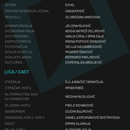
AUTOR:
ESHIL
PREVOD SA GRČKOG JEZIKA:
GAGA ROSIĆ
REDITELJ:
SLOBODAN UNKOVSKI
DRAMATURGINJA:
JELENA MIJOVIĆ
SCENOGRAFKINJA:
ADISA VATREŠ SELIMOVIĆ
KOSTIMOGRAFI:
VANJA CIRAJ I IRMA SAJE
KOMPOZITORICA:
IRENA POPOVIĆ DRAGOVIĆ
FOTOGRAFIJA:
VELIJA HASANBEGOVIĆ
DIZAJN SVJETLA:
MOAMER ŠAKOVIĆ
DIZAJN PLAKATA:
BERNARD PAVLINOVIĆ
SUFLERKA:
ESMERALDA ABDIJEVIĆ
LICA / CAST
IFIGENIJA
EJLA BAVČIĆ TARAKČIJA
STRAŽAR, HOR 2.
IRFAN RIBIĆ
KLITEMNESTRA, DUH
MEDIHA MUSLIOVIĆ
KLITEMNESTRE
GLASNIK, HOR 2.
PAVLE NOVAKOVIĆ
AGAMEMNON
IZUDIN BAJROVIĆ
KASANDRA, HOR 2, HOR 3.
SANELA KRSMANOVIĆ BISTRIVODA
EGIST
ERMIN SIJAMIJA
PILAD, HOR 1.
ALEN KONJICIJA