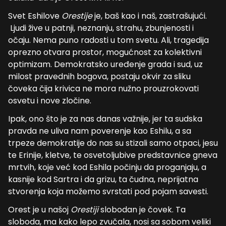
Svet Eshilove
Orestije
je, baš kao i naš, zastrašujući.
Ljudi žive u patnji, neznanju, strahu, zbunjenosti i
očaju. Nema puno radosti u tom svetu. Ali, tragedija
oprezno otvara prostor, mogućnost za kolektivni
optimizam. Demokratsko uređenje grada i sud, uz
milost pravednih bogova, postaju okvir za sliku
čoveka čija krivica ne mora nužno prouzrokovati
osvetu i nove zločine.
Ipak, ono što je za nas danas važnije, jer ta sudska
pravda ne uliva nam poverenje kao Eshilu, a sa
trpeze demokratije do nas su stizali samo otpaci, jesu
te Erinije, kletve, te osvetoljubive predstavnice gneva
mrtvih, koje već kod Eshila počinju da proganjaju, a
kasnije kod Sartra i da grizu, ta čudna, neprijatna
stvorenja koja možemo svrstati pod pojam savesti.
Orest je u našoj
Orestiji
slobodan je čovek. Ta
sloboda, ma kako lepo zvučala, nosi sa sobom veliki