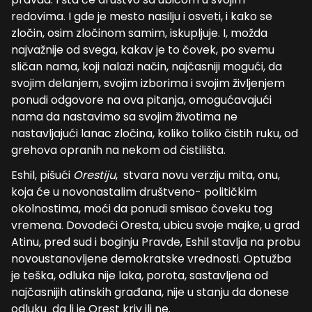
redovima. I gde je mesto nasilju i osveti, i kako se
zločin, osim zločinom samim, iskupljuje. I, možda
najvažnije od svega, kakav je to čovek, po svemu
sličan nama, koji nalazi način, najčasniji mogući, da
svojim delanjem, svojim izborima i svojim življenjem
ponudi odgovore na ova pitanja, omogućavajući
nama da nastavimo sa svojim životima ne
nastavljajući lanac zločina, koliko toliko čistih ruku, od
grehova opranih na nekom od čistilišta.
Eshil, pišući
Orestiju
, stvara novu verziju mita, onu,
koja će u novonastalim društveno- političkim
okolnostima, moći da ponudi smisao čoveku tog
vremena. Dovodeći Oresta, ubicu svoje majke, u grad
Atinu, pred sud i boginju Pravde, Eshil stavlja na probu
novoustanovljene demokratske vrednosti. Optužba
je teška, odluka nije laka, porota, sastavljena od
najčasnijih atinskih građana, nije u stanju da donese
odluku da li je Orest kriv ili ne.