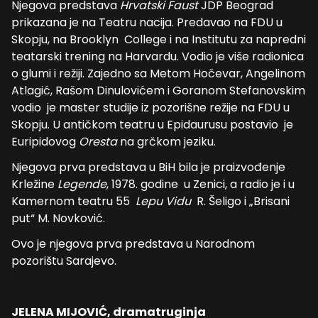
Njegova predstava
Hrvatski Faust
JDP Beograd
prikazana je na Teatru nacija. Predavao na FDU u
Skopju, na Brooklyn College i na Institutu za napredni
teatarski trening na Harvardu. Vodio je više radionica
o glumi i režiji. Zajedno sa Metom Hočevar, Angelinom
Atlagić, Rašom Dinulovićem i Goranom Stefanovskim
vodio je master studije iz pozorišne režije na FDU u
Skopju. U antičkom teatru u Epidaurusu postavio je
Euripidovog
Oresta
na grčkom jeziku.
Njegova prva predstava u BiH bila je praizvođenje
Krležine
Legende
, 1978. godine u Zenici, a radio je i u
Kamernom teatru 55
Lepu Vidu
R. Šeligo i „Brisani
put“ M. Novković.
Ovo je njegova prva predstava u Narodnom
pozorištu Sarajevo.
JELENA MIJOVIĆ,
dramatruginja