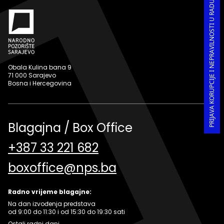
PRIJAVA KORUPCIJE I NEPRAVILNOSTI U RADU
Obala Kulina bana 9
71 000 Sarajevo
Bosna i Hercegovina
Blagajna / Box Office
+387 33 221 682
boxoffice@nps.ba
Radno vrijeme blagajne:
Na dan izvođenja predstava
od 9:00 do 11:30 i od 15:30 do 19:30 sati
Ostali radni dani