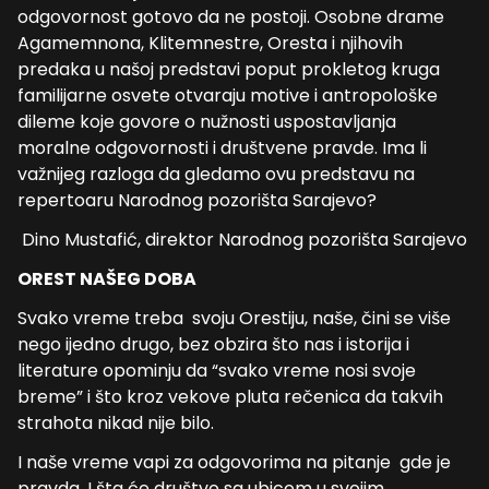
odgovornost gotovo da ne postoji. Osobne drame
Agamemnona, Klitemnestre, Oresta i njihovih
predaka u našoj predstavi poput prokletog kruga
familijarne osvete otvaraju motive i antropološke
dileme koje govore o nužnosti uspostavljanja
moralne odgovornosti i društvene pravde. Ima li
važnijeg razloga da gledamo ovu predstavu na
repertoaru Narodnog pozorišta Sarajevo?
Dino Mustafić, direktor Narodnog pozorišta Sarajevo
OREST NAŠEG DOBA
Svako vreme treba svoju Orestiju, naše, čini se više
nego ijedno drugo, bez obzira što nas i istorija i
literature opominju da “svako vreme nosi svoje
breme” i što kroz vekove pluta rečenica da takvih
strahota nikad nije bilo.
I naše vreme vapi za odgovorima na pitanje gde je
pravda. I šta će društvo sa ubicom u svojim