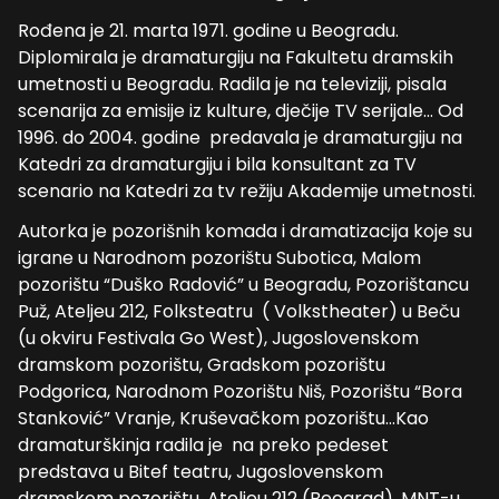
Rođena je 21. marta 1971. godine u Beogradu.
Diplomirala je dramaturgiju na Fakultetu dramskih
umetnosti u Beogradu. Radila je na televiziji, pisala
scenarija za emisije iz kulture, dječije TV serijale… Od
1996. do 2004. godine predavala je dramaturgiju na
Katedri za dramaturgiju i bila konsultant za TV
scenario na Katedri za tv režiju Akademije umetnosti.
Autorka je pozorišnih komada i dramatizacija koje su
igrane u Narodnom pozorištu Subotica, Malom
pozorištu “Duško Radović” u Beogradu, Pozorištancu
Puž, Ateljeu 212, Folksteatru ( Volkstheater) u Beču
(u okviru Festivala Go West), Jugoslovenskom
dramskom pozorištu, Gradskom pozorištu
Podgorica, Narodnom Pozorištu Niš, Pozorištu “Bora
Stanković” Vranje, Kruševačkom pozorištu…Kao
dramaturškinja radila je na preko pedeset
predstava u Bitef teatru, Jugoslovenskom
dramskom pozorištu, Ateljeu 212 (Beograd), MNT-u