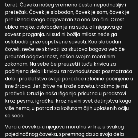
teret. Čoveku našeg vremena često nepodnošljiv i
pretežak. Čovek je slobodan, čovek je sam, čovek je
pre i iznad svega odgovoran za ono što čini. Orest
ubica majke, oslobođen je na sudu, ali njegova ga
savest proganja. Ni sud ni božija milost neće ga
osloboditi griže sopstvene savesti. Kao slobodan
čovek, neće se skrivati iza skutova bogova već će
preuzeti odgovornost, nošen svojim moralnim
zakonom. Na sebe će preuzeti i tuđu krivicu za
počinjena dela i krivicu za ravnodušnost posmatrača
dela i prokletstvo svoje porodice i zločine počinjene u
ime žrtava. Jer, žrtve ne traže osvetu, tražimo je mi,
preživeli. Otud je naša Ifigenija prisutna u predstavi
kroz pesmu, igračke, kroz nevini svet detinjstva koga
više nema, u potrazi za košutom čijih uplašenih očiju
se seća.
Vera u čoveka, u njegovu moralnu vrlinu, u svakog
pojedinačnog čoveka, spremnog da za svoja dela