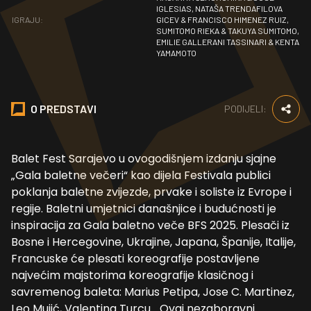
IGLESIAS, NATAŠA TRENDAFILOVA
IGRAJU:
GICEV & FRANCISCO HIMENEZ RUIZ,
SUMITOMO RIEKA & TAKUYA SUMITOMO,
EMILIE GALLERANI TASSINARI & KENTA
YAMAMOTO
O PREDSTAVI
PODIJELI:
Balet Fest Sarajevo u ovogodišnjem izdanju sjajne
„Gala baletne večeri“ kao dijela Festivala publici
poklanja baletne zvijezde, prvake i soliste iz Evrope i
regije. Baletni umjetnici današnjice i budućnosti je
inspiracija za Gala baletno veče BFS 2025. Plesači iz
Bosne i Hercegovine, Ukrajine, Japana, Španije, Italije,
Francuske će plesati koreografije postavljene
najvećim majstorima koreografije klasičnog i
savremenog baleta: Marius Petipa, Jose C. Martinez,
Leo Mujić, Valentina Turcu... Ovaj nezaboravni