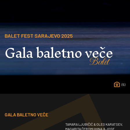
BALET FEST SARAJEVO 2025
Gala baletno veče
Balet
(5)
GALA BALETNO VEČE
TAMARA LJUBIČIĆ & OLEG KARATSEV,
MAGARITA ČEROMUHINA & JOSE