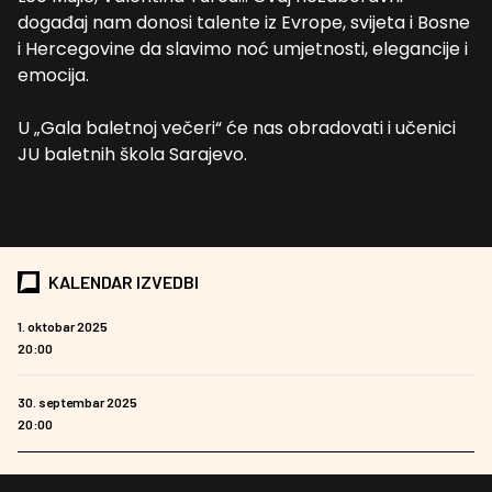
događaj nam donosi talente iz Evrope, svijeta i Bosne
i Hercegovine da slavimo noć umjetnosti, elegancije i
emocija.
U „Gala baletnoj večeri“ će nas obradovati i učenici
JU baletnih škola Sarajevo.
KALENDAR IZVEDBI
1. oktobar 2025
20:00
30. septembar 2025
20:00