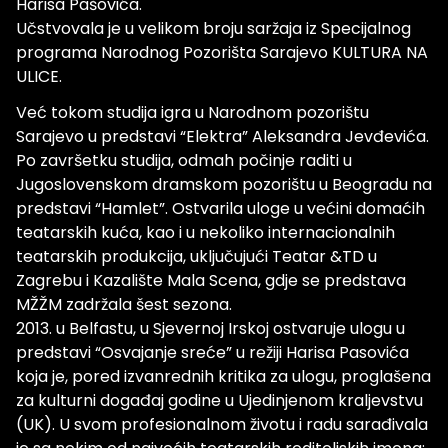
Harisa Pašovića.
Učstvovala je u velikom broju saržaja iz Specijalnog
programa Narodnog Pozorišta Sarajevo KULTURA NA
ULICE.
Već tokom studija igra u Narodnom pozorištu
Sarajevo u predstavi “Elektra” Aleksandra Jevđevića.
Po završetku studija, odmah počinje raditi u
Jugoslovenskom dramskom pozorištu u Beogradu na
predstavi “Hamlet”. Ostvarila uloge u većini domaćih
teatarskih kuća, kao i u nekoliko internacionalnih
teatarskih produkcija, uključujući Teatar &TD u
Zagrebu i Kazalište Mala Scena, gdje se predstava
MŽŽM zadržala šest sezona.
2013. u Belfastu, u Sjevernoj Irskoj ostvaruje ulogu u
predstavi “Osvajanje sreće” u režiji Harisa Pasovića
koja je, pored izvanrednih kritika za ulogu, proglašena
za kulturni događaj godine u Ujedinjenom kraljevstvu
(UK). U svom profesionalnom životu i radu sarađivala