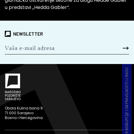
glumačko ostvarenje sezone za ulogu Hedde Gabler
u predstavi „Hedda Gabler“.
NEWSLETTER
PRIJAVA KORUPCIJE I NEPRAVILNOSTI U RADU
Obala Kulina bana 9
71 000 Sarajevo
Bosna i Hercegovina