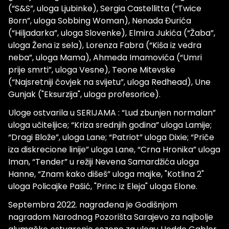
(“S&S”, uloga Ljubinke), Sergia Castellitta (“Twice
Born”, uloga Sobbing Woman), Nenada Đurića
(“Hiljadarka”, uloga Slovenke), Elmira Jukića (“Žaba”,
uloga Žena iz sela), Lorenza Fabra (“Kiša iz vedra
neba”, uloga Mama), Ahmeda Imamovića (“Umri
prije smrti”, uloga Vesne), Teone Mitevske
(“Najsretniji čovjek na svijetu”, uloga Redhead), Une
Gunjak ("Eksurzija", uloga profesorice).
Uloge ostvarila u SERIJAMA : “Lud zbunjen normalan”
uloga učiteljice; “Kriza srednjih godina” uloga Lamije;
“Dragi Blože”, uloga Lane; “Patriot” uloga Dixie; “Priče
iza diskrecione linije” uloga Lane, “Crna Hronika” uloga
Iman, “Tender” u režiji Nevena Samardžića uloga
Hanne, “Znam kako dišeš” uloga majke, "Kotlina 2"
uloga Policajke Pašić, "Princ iz Eleja" uloga Elone.
Septembra 2022. nagrađena je Godišnjom
nagradom Narodnog Pozorišta Sarajevo za najbolje