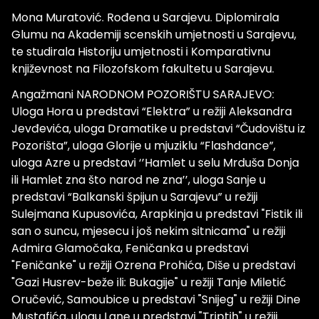
Mona Muratović. Rođena u Sarajevu. Diplomirala
Glumu na Akademiji scenskih umjetnosti u Sarajevu,
te studirala Historiju umjetnosti i Komparativnu
književnost na Filozofskom fakultetu u Sarajevu.
Angažmani NARODNOM POZORIŠTU SARAJEVO:
Uloga Hora u predstavi “Elektra” u režiji Aleksandra
Jevđevića, uloga Dramatike u predstavi “Čudovištu iz
Pozorišta”, uloga Glorije u mjuziklu “Flashdance”,
uloga Azre u predstavi ‘’Hamlet u selu Mrduša Donja
ili Hamlet zna što narod ne zna’’, uloga Sanje u
predstavi “Balkanski špijun u Sarajevu” u režiji
Sulejmana Kupusovića, Arapkinja u predstavi "Fistik ili
san o suncu, mjesecu i još nekim sitnicama" u režiji
Admira Glamočaka, Feničanka u predstavi
"Feničanke" u režiji Ozrena Prohića, Diše u predstavi
"Gazi Husrev-beže ili: Bukagije" u režiji Tanje Miletić
Oručević, Samoubice u predstavi "Snijeg" u režiji Dine
Mustafića, ulogu Lane u predstavi "Triptih" u režiji