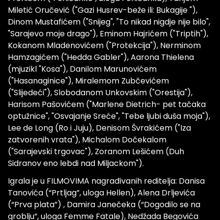
Miletić Oručević ("Gazi Husrev-beže ili: Bukagije "),
Dinom Mustafićem ("Snijeg", "To nikad nigdje nije bilo",
"Sarajevo moje drago"), Eminom Hajrićem ("Triptih"),
Kokanom Mladenovićem ("Protekcija"), Nerminom
Hamzagićem ("Hedda Gabler"), Aarona Thielena
(mjuzikl "Kosa"), Danilom Marunovićem
("Hasanaginice"), Miralemom Zubčevićem
("Slijedeći"), Slobodanom Unkovskim ("Orestija"),
Harisom Pašovićem ("Marlene Dietrich- pet tačaka
optužnice", "Osvajanje Sreće", "Tebe ljubi duša moja"),
Lee de Long (Ro i Juju), Denisom Švrakićem ("Iza
zatvorenih vrata"), Michalom Dočekalom
("Sarajevski trgovac"), Zoranom Lešićem (Duh
Sidranov eno lebdi nad Miljackom").
Igrala je u FILMOVIMA nagrađivanih reditelja: Danisa
Tanovića (“Prtljag”, uloga Hellen), Alena Drljevića
(“Prva plata”) , Damira Janečeka (“Dogodilo se na
groblju”, uloga Femme Fatale), Nedžada Begovića