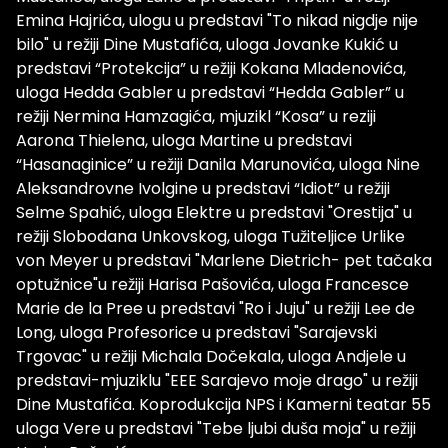
Emina Hajrića, ulogu u predstavi "To nikad nigdje nije
bilo" u režiji Dine Mustafića, uloga Jovanke Kukić u
predstavi “Protekcija” u režiji Kokana Mladenovića,
uloga Hedda Gabler u predstavi “Hedda Gabler” u
režiji Nermina Hamzagića, mjuzikl “Kosa” u reziji
Aarona Thielena, uloga Martine u predstavi
“Hasanaginice” u režiji Danila Marunovića, uloga Nine
Aleksandrovne Ivolgine u predstavi “Idiot” u režiji
Selme Spahić, uloga Elektre u predstavi "Orestija" u
režiji Slobodana Unkovskog, uloga Tužiteljice Urlike
von Meyer u predstavi "Marlene Dietrich- pet tačaka
optužnice"u režiji Harisa Pašovića, uloga Francesce
Marie de la Pree u predstavi "Ro i Juju" u režiji Lee de
Long, uloga Profesorice u predstavi "Sarajevski
Trgovac" u režiji Michala Dočekala, uloga Andjele u
predstavi-mjuziklu "EEE Sarajevo moje drago" u režiji
Dine Mustafića. Koprodukcija NPS i Kamerni teatar 55
uloga Vere u predstavi "Tebe ljubi duša moja" u režiji