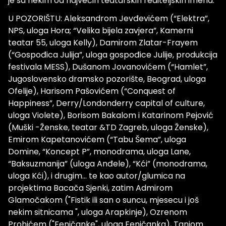
je sa nekim od najvećih teatarskih rediteljskih imena:
U POZORIŠTU: Aleksandrom Jevđevićem (“Elektra”,
NPS, uloga Hora; “Velika bijela zavjera”, Kamerni
teatar 55, uloga Kelly), Damirom Zlatar-Frayem
(“Gospođica Julija”, uloga gospođice Julije, produkcija
festivala MESS), Dušanom Jovanovićem (“Hamlet”,
Jugoslovensko dramsko pozorište, Beograd, uloga
Ofelije), Harisom Pašovićem (“Conquest of
Happiness”, Derry/Londonderry capital of culture,
uloga Violete), Borisom Bakalom i Katarinom Pejović
(Muški -Ženske, teatar &TD Zagreb, uloga Ženske),
Emirom Kapetanovićem (“Tabu Šema”, uloga
Domine, “Koncept P”, monodrama, uloga Lane,
“Baksuzmanija” (uloga Anđele), “Kći” (monodrama,
uloga Kći), i drugim… te kao autor/glumica na
projektima Bacača Sjenki, zatim Admirom
Glamočakom ("Fistik ili san o suncu, mjesecu i još
nekim sitnicama ", uloga Arapkinje), Ozrenom
Prohićem ("Feničanke", uloga Feničanka), Tanjom